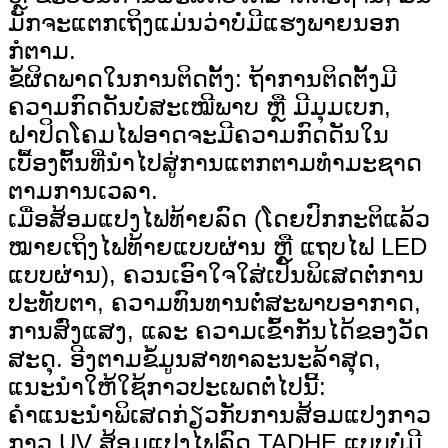
ມັກຈະແຕກເຖິງແມ່ນວ່າບໍ່ມີແຮງພາຍນອກ
ກໍຕາມ.
ຂໍ້ຜິດພາດໃນການຕິດຕັ້ງ: ຖ້າການຕິດຕັ້ງມີ
ຄວາມກົດດັນບໍ່ສະເໝີພາບ ຫຼື ມີມຸມເບກ,
ຝາປິດໂຄມໄຟອາດຈະມີຄວາມກົດດັນໃນ
ເບື້ອງຕົ້ນທີ່ນຳໄປສູ່ການແຕກຕາມທຳມະຊາດ
ຕາມການເວລາ.
ເມື່ອສ້ອມແປງໄຟທ້າຍລົດ (ໂດຍປົກກະຕິແລ້ວ
ໝາຍເຖິງໄຟທ້າຍແບບຜ່ານ ຫຼື ແຖບໄຟ LED
ແບບຜ່ານ), ຄວນເອົາໃຈໃສ່ເປັນພິເສດຕໍ່ການ
ປະທັບຕາ, ຄວາມທົນທານຕໍ່ສະພາບອາກາດ,
ການສົ່ງແສງ, ແລະ ຄວາມເຂົ້າກັນໄດ້ຂອງວັດ
ສະດຸ. ອີງຕາມຂໍ້ມູນສາທາລະນະລ້າສຸດ,
ແນະນຳໃຫ້ໃຊ້ກາວປະເພດຕໍ່ໄປນີ້:
ຄໍາແນະນໍາພິເສດກ່ຽວກັບການສ້ອມແປງກາວ
ກາວ UV ສ້ອມແປງໄຟລົດ TADHE ແບບບໍ່ມີ