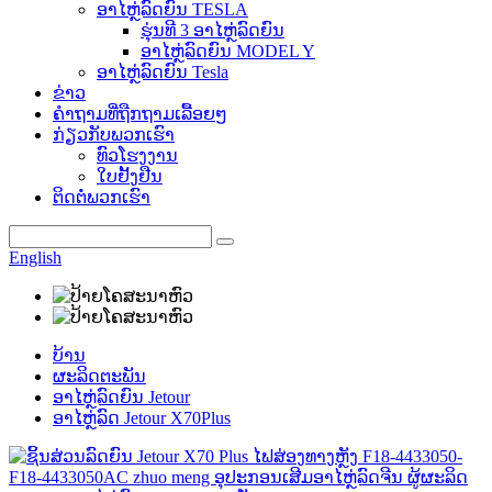
ອາໄຫຼ່ລົດຍົນ TESLA
ຮຸ່ນທີ 3 ອາໄຫຼ່ລົດຍົນ
ອາໄຫຼ່ລົດຍົນ MODEL Y
ອາໄຫຼ່ລົດຍົນ Tesla
ຂ່າວ
ຄຳຖາມທີ່ຖືກຖາມເລື້ອຍໆ
ກ່ຽວກັບພວກເຮົາ
ທົວໂຮງງານ
ໃບຢັ້ງຢືນ
ຕິດຕໍ່ພວກເຮົາ
English
ບ້ານ
ຜະລິດຕະພັນ
ອາໄຫຼ່ລົດຍົນ Jetour
ອາໄຫຼ່ລົດ Jetour X70Plus