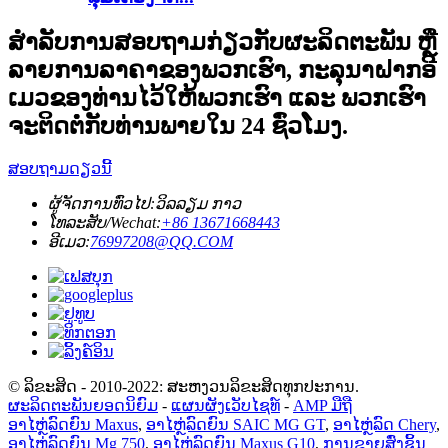
ສຳລັບການສອບຖາມກ່ຽວກັບຜະລິດຕະພັນ ຫຼື
ລາຍການລາຄາຂອງພວກເຮົາ, ກະລຸນາຝາກອີ
ເມວຂອງທ່ານໄວ້ໃຫ້ພວກເຮົາ ແລະ ພວກເຮົາ
ຈະຕິດຕໍ່ກັບທ່ານພາຍໃນ 24 ຊົ່ວໂມງ.
ສອບຖາມດຽວນີ້
ຜູ້ຈັດການທົ່ວໄປ:
ວິລລຽມ ກາວ
ໂທລະສັບ/Wechat:
+86 13671668443
ອີເມວ:
76997208@QQ.COM
© ລິຂະສິດ - 2010-2022: ສະຫງວນລິຂະສິດທຸກປະການ.
ຜະລິດຕະພັນຍອດນິຍົມ
-
ແຜນຜັງເວັບໄຊທ໌
-
AMP ມືຖື
ອາໄຫຼ່ລົດຍົນ Maxus
,
ອາໄຫຼ່ລົດຍົນ SAIC MG GT
,
ອາໄຫຼ່ລົດ Chery
,
ອາໄຫຼ່ລົດຍົນ Mg 750
,
ອາໄຫຼ່ລົດຍົນ Maxus G10
,
ການຂາຍສົ່ງຊິ້ນ