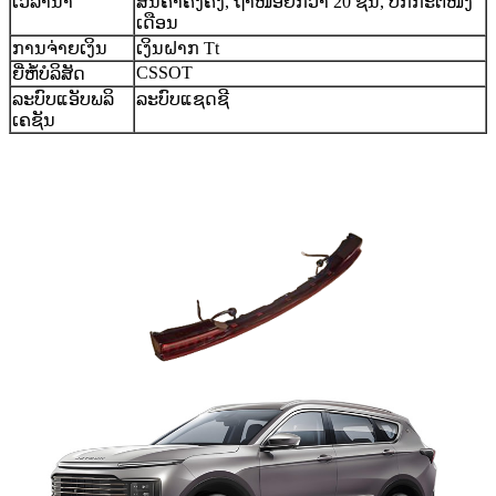
ເວລານຳ
ສິນຄ້າຄົງຄັງ, ຖ້າໜ້ອຍກວ່າ 20 ຊິ້ນ, ປົກກະຕິໜຶ່ງ
ເດືອນ
ການຈ່າຍເງິນ
ເງິນຝາກ Tt
CSSOT
ຍີ່ຫໍ້ບໍລິສັດ
ລະບົບແອັບພລິ
ລະບົບແຊດຊີ
ເຄຊັນ