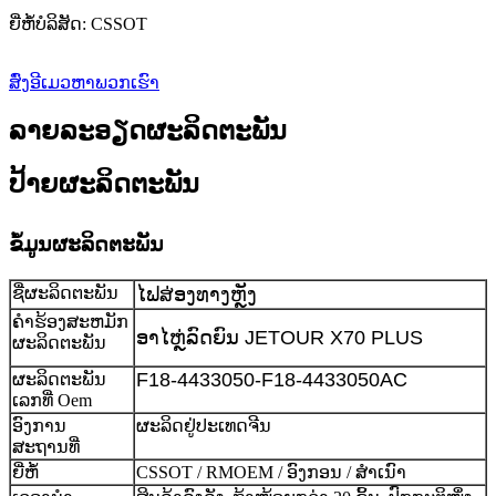
ຍີ່ຫໍ້ບໍລິສັດ: CSSOT
ສົ່ງອີເມວຫາພວກເຮົາ
ລາຍລະອຽດຜະລິດຕະພັນ
ປ້າຍຜະລິດຕະພັນ
ຂໍ້ມູນຜະລິດຕະພັນ
ຊື່ຜະລິດຕະພັນ
ໄຟສ່ອງທາງຫຼັງ
ຄໍາຮ້ອງສະຫມັກ
ອາໄຫຼ່ລົດຍົນ JETOUR X70 PLUS
ຜະລິດຕະພັນ
F18-4433050-F18-4433050AC
ຜະລິດຕະພັນ
ເລກທີ່ Oem
ອົງການ
ຜະລິດຢູ່ປະເທດຈີນ
ສະຖານທີ່
ຍີ່ຫໍ້
CSSOT / RMOEM / ອົງກອນ / ສຳເນົາ