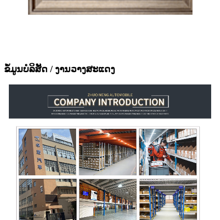
ຂໍ້ມູນບໍລິສັດ / ງານວາງສະແດງ