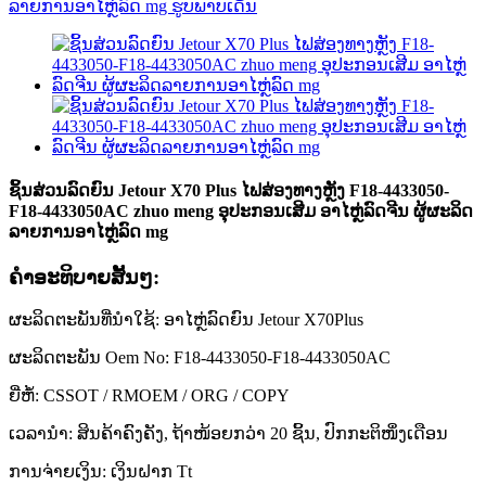
ຊິ້ນສ່ວນລົດຍົນ Jetour X70 Plus ໄຟສ່ອງທາງຫຼັງ F18-4433050-
F18-4433050AC zhuo meng ອຸປະກອນເສີມ ອາໄຫຼ່ລົດຈີນ ຜູ້ຜະລິດ
ລາຍການອາໄຫຼ່ລົດ mg
ຄໍາອະທິບາຍສັ້ນໆ:
ຜະລິດຕະພັນທີ່ນຳໃຊ້: ອາໄຫຼ່ລົດຍົນ Jetour X70Plus
ຜະລິດຕະພັນ Oem No: F18-4433050-F18-4433050AC
ຍີ່ຫໍ້: CSSOT / RMOEM / ORG / COPY
ເວລານຳ: ສິນຄ້າຄົງຄັງ, ຖ້າໜ້ອຍກວ່າ 20 ຊິ້ນ, ປົກກະຕິໜຶ່ງເດືອນ
ການຈ່າຍເງິນ: ເງິນຝາກ Tt