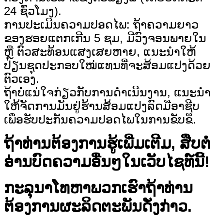
24 ຊົ່ວໂມງ).
ການປະເມີນຄວາມປອດໄພ: ຖ້າຄວາມຍາວ
ຂອງຮອຍແຕກເກີນ 5 ຊມ, ມີວົງຈອນພາຍໃນ
ຫຼື ຕົວສະທ້ອນແສງເສຍຫາຍ, ແນະນຳໃຫ້
ປ່ຽນຊຸດປະກອບໃໝ່ແທນທີ່ຈະສ້ອມແປງດ້ວຍ
ຕົວເອງ.
ຖ້າບໍ່ແນ່ໃຈກ່ຽວກັບການດຳເນີນງານ, ແນະນຳ
ໃຫ້ຈັດການມັນຢູ່ຮ້ານສ້ອມແປງລົດມືອາຊີບ
ເພື່ອຮັບປະກັນຄວາມປອດໄພໃນການຂັບຂີ່.
ຖ້າທ່ານຕ້ອງການຮູ້ເພີ່ມເຕີມ, ສືບຕໍ່
ອ່ານບົດຄວາມອື່ນໆໃນເວັບໄຊທ໌ນີ້!
ກະລຸນາໂທຫາພວກເຮົາຖ້າທ່ານ
ຕ້ອງການຜະລິດຕະພັນດັ່ງກ່າວ.