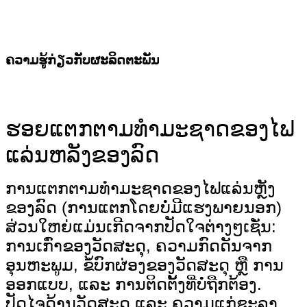
ຄວາມຮູ້ກ່ຽວກັບຜະລິດຕະພັນ
ຮອຍແຕກຕາມທຳມະຊາດຂອງໄຟ
ແລ່ນຫລັງຂອງລົດ
ການແຕກຕາມທຳມະຊາດຂອງໄຟແລ່ນຫຼັງ
ຂອງລົດ (ການແຕກໂດຍບໍ່ມີແຮງພາຍນອກ)
ສ່ວນໃຫຍ່ແມ່ນເກີດຈາກປັດໃຈຕ່າງໆເຊັ່ນ:
ການເກົ່າຂອງວັດສະດຸ, ຄວາມກົດດັນຈາກ
ອຸນຫະພູມ, ຂໍ້ບົກຜ່ອງຂອງວັດສະດຸ ຫຼື ການ
ອອກແບບ, ແລະ ການຕິດຕັ້ງທີ່ບໍ່ຖືກຕ້ອງ.
ປັດໄຈດ້ານວັດສະດຸ ແລະ ຄວາມແກ່ຊະລາ