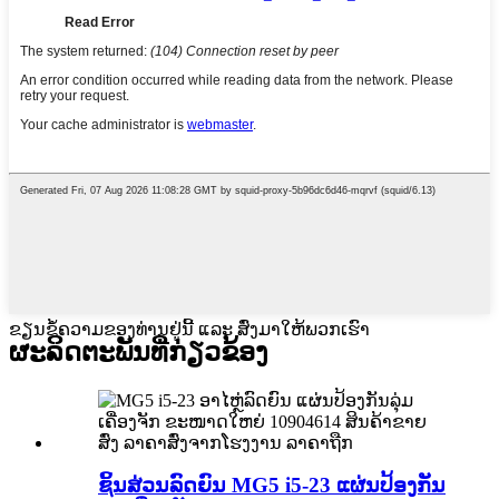
ຂຽນຂໍ້ຄວາມຂອງທ່ານຢູ່ນີ້ ແລະ ສົ່ງມາໃຫ້ພວກເຮົາ
ຜະລິດຕະພັນທີ່ກ່ຽວຂ້ອງ
ຊິ້ນສ່ວນລົດຍົນ MG5 i5-23 ແຜ່ນປ້ອງກັນ