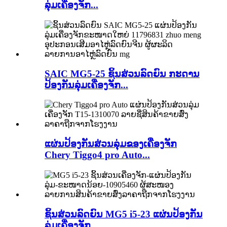
ລຸ່ມເຄື່ອງຈັກ...
SAIC MG5-25 ຊິ້ນສ່ວນລົດຍົນ ກະດານ
ປ້ອງກັນລຸ່ມເຄື່ອງຈັກ...
ແຜ່ນປ້ອງກັນສ່ວນລຸ່ມຂອງເຄື່ອງຈັກ
Chery Tiggo4 pro Auto...
ຊິ້ນສ່ວນລົດຍົນ MG5 i5-23 ແຜ່ນປ້ອງກັນ
ລຸ່ມເຄື່ອງຈັກ...