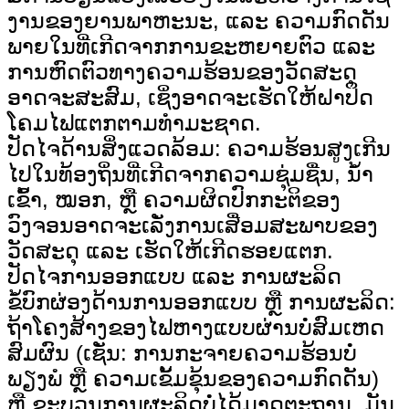
ງານຂອງຍານພາຫະນະ, ແລະ ຄວາມກົດດັນ
ພາຍໃນທີ່ເກີດຈາກການຂະຫຍາຍຕົວ ແລະ
ການຫົດຕົວທາງຄວາມຮ້ອນຂອງວັດສະດຸ
ອາດຈະສະສົມ, ເຊິ່ງອາດຈະເຮັດໃຫ້ຝາປິດ
ໂຄມໄຟແຕກຕາມທຳມະຊາດ.
ປັດໄຈດ້ານສິ່ງແວດລ້ອມ: ຄວາມຮ້ອນສູງເກີນ
ໄປໃນທ້ອງຖິ່ນທີ່ເກີດຈາກຄວາມຊຸ່ມຊື່ນ, ນໍ້າ
ເຂົ້າ, ໝອກ, ຫຼື ຄວາມຜິດປົກກະຕິຂອງ
ວົງຈອນອາດຈະເລັ່ງການເສື່ອມສະພາບຂອງ
ວັດສະດຸ ແລະ ເຮັດໃຫ້ເກີດຮອຍແຕກ.
ປັດໄຈການອອກແບບ ແລະ ການຜະລິດ
ຂໍ້ບົກຜ່ອງດ້ານການອອກແບບ ຫຼື ການຜະລິດ:
ຖ້າໂຄງສ້າງຂອງໄຟຫາງແບບຜ່ານບໍ່ສົມເຫດ
ສົມຜົນ (ເຊັ່ນ: ການກະຈາຍຄວາມຮ້ອນບໍ່
ພຽງພໍ ຫຼື ຄວາມເຂັ້ມຂຸ້ນຂອງຄວາມກົດດັນ)
ຫຼື ຂະບວນການຜະລິດບໍ່ໄດ້ມາດຕະຖານ, ມັນ