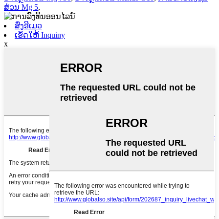
ສ່ວນ Mg 5
,
ສົ່ງອີເມວ
ເຮັດໃຫ້ Inquiny
x