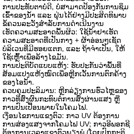
ການປະທັບຕາບໍ່ດີ, ບໍ່ສາມາດປ້ອງກັນການຊຶມ
ເຂົ້າຂອງນໍ້າ ແລະ ຝຸ່ນໄດ້ຢ່າງມີປະສິດທິພາບ
ຂໍ້ຄວນລະວັງສຳລັບການດຳເນີນງານ
ເຮັດຄວາມສະອາດພື້ນຜິວ: ໃຊ້ນໍ້າຢາເຮັດ
ຄວາມສະອາດທີ່ເປັນກາງ + ຜ້າອ່ອນໆເຊັດ
ບໍລິເວນທີ່ມີຮອຍແຕກ, ແລະ ຖ້າຈຳເປັນ, ໃຫ້
ໃຊ້ເຫຼົ້າເພື່ອລ້າງໄຂມັນ.
ການ​ປະ​ຕິ​ບັດ​ແບບ​ແຫ້ງ: ຮັບປະກັນວ່າພື້ນທີ່
ສ້ອມແປງແຫ້ງໝົດເພື່ອຫຼີກເວັ້ນການຕົກຄ້າງ
ຂອງໄອນ້ຳ.
ຄວບຄຸມປະລິມານ: ຫຼີກລ່ຽງການຮົ່ວໄຫຼຂອງ
ກາວທີ່ສົ່ງຜົນກະທົບຕໍ່ການສົ່ງຜ່ານແສງ ຫຼື
ການປົນເປື້ອນພາຍໃນໂຄມໄຟ.
ເງື່ອນໄຂການແຂງຕົວ: ກາວ UV ຕ້ອງການ
ການສ່ອງແສງຈາກໂຄມໄຟ UV; ກາວອີພອກຊີ
ຕ້ອງການເວລາແຂງຕົວພຽງພໍ (ໂດຍປົກກະຕິ