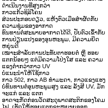
ດຳເນີນງານທີ່ສູງກວ່າ
ກາວແກ້ວຊິລິໂຄນ
ສ່ວນປະກອບດຽວ, ແຫ້ງຕົວເມື່ອສຳຜັດກັບ
ຄວາມຊຸ່ມຂອງອາກາດ
ທົນທານຕໍ່ສະພາບອາກາດໄດ້ດີ, ປັບຕົວເຂົ້າກັບ
ການປ່ຽນແປງຂອງອຸນຫະພູມ, ມີຄວາມຍືດ
ຫຍຸ່ນດີ
ເໝາະສຳລັບການປະທັບຕາຮອຍຕໍ່ ຫຼື ຮອຍ
ແຕກນ້ອຍໆ ແຕ່ມີຄວາມໂປ່ງໃສ ແລະ ຄວາມ
ແຂງຕ່ຳກວ່າກາວ UV
ບໍ່ແນະນຳໃຫ້ໃຊ້ກາວ
ກາວ 502, ກາວ AB ທຳມະດາ, ກາວແຂງແຮງ
ບໍ່ທົນທານຕໍ່ອຸນຫະພູມສູງ ແລະ ລັງສີ UV, ມັກ
ຈະແກ່ ແລະ ແຕກ
ອາດຈະກັດກ່ອນວັດສະດຸພາດສະຕິກຂອງໂຄມ
ໄຟ, ເຮັດໃຫ້ຮອຍແຕກຂະຫຍາຍອອກ