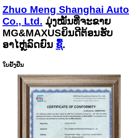
Zhuo Meng Shanghai Auto
Co., Ltd.
ມຸ່ງໝັ້ນທີ່ຈະຂາຍ
MG&
MAXUS
ຍິນດີຕ້ອນຮັບ
ອາໄຫຼ່ລົດຍົນ
ຊື້
.
ໃບຢັ້ງຢືນ