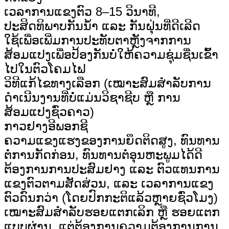
ເວລາການແຂງຕົວ ​8–15 ວິນາທີ,
ປະສິດທິພາບກັນນ້ຳ ແລະ ກັນຝຸ່ນທີ່ດີເລີດ
ໃຊ້ເພື່ອເພີ່ມການປະທັບຕາຫຼັງຈາກການ
ສ້ອມແປງເພື່ອປ້ອງກັນບໍ່ໃຫ້ຄວາມຊຸ່ມຊື່ນເຂົ້າ
ໄປໃນຕົວໂຄມໄຟ
ວິທີແກ້ໄຂທາງເລືອກ (ເໝາະສົມສຳລັບການ
ດຳເນີນງານທີ່ບໍ່ແມ່ນວິຊາຊີບ ຫຼື ການ
ສ້ອມແປງຊົ່ວຄາວ)
ກາວຢາງອີພອກຊີ
ຄວາມແຂງແຮງຂອງການຍຶດຕິດສູງ, ທົນທານ
ຕໍ່ການກັດກ່ອນ, ທົນທານຕໍ່ອຸນຫະພູມໄດ້ດີ
ຕ້ອງການການປະສົມຢາງ ແລະ ຕົວແທນການ
ແຂງຕົວຕາມສັດສ່ວນ, ແລະ ເວລາການແຂງ
ຕົວດົນກວ່າ (ໂດຍປົກກະຕິແລ້ວຫຼາຍຊົ່ວໂມງ)
ເໝາະສົມສຳລັບຮອຍແຕກເລິກ ຫຼື ຮອຍແຕກ
ແບບຜ່ານ, ແຕ່ຕ້ອງການຄວາມຕ້ອງການການ