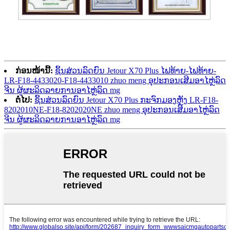
ກ່ອນໜ້ານີ້:
ຊິ້ນສ່ວນລົດຍົນ Jetour X70 Plus ໄຟທ້າຍ-ໄຟທ້າຍ-
LR-F18-4433020-F18-4433010 zhuo meng ອຸປະກອນເສີມອາໄຫຼ່ລົດ
ຈີນ ຜູ້ຜະລິດລາຍການອາໄຫຼ່ລົດ mg
ຕໍ່ໄປ:
ຊິ້ນສ່ວນລົດຍົນ Jetour X70 Plus ກະຈົກມອງຫຼັງ LR-F18-
8202010NE-F18-8202020NE zhuo meng ອຸປະກອນເສີມອາໄຫຼ່ລົດ
ຈີນ ຜູ້ຜະລິດລາຍການອາໄຫຼ່ລົດ mg