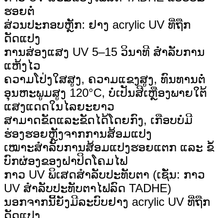
ຮອຍຕໍ່
ສ່ວນປະກອບຫຼັກ: ຢາງ acrylic UV ທີ່ຖືກ
ດັດແປງ
ການສ່ອງແສງ UV 5–15 ວິນາທີ ສຳລັບການ
ແຫ້ງໄວ
ຄວາມໂປ່ງໃສສູງ, ຄວາມແຂງສູງ, ທົນທານຕໍ່
ອຸນຫະພູມສູງ 120°C, ບໍ່ເປັນສີເຫຼືອງພາຍໃຕ້
ແສງແດດໃນໄລຍະຍາວ
ສາມາດຂັດແລະຂັດໄດ້ໂດຍກົງ, ເກືອບບໍ່ມີ
ຮ່ອງຮອຍຫຼັງຈາກການສ້ອມແປງ
ເໝາະສຳລັບການສ້ອມແປງຮອຍແຕກ ແລະ ຂໍ້
ບົກຜ່ອງຂອງຝາປິດໂຄມໄຟ
ກາວ UV ພິເສດສຳລັບປະທັບຕາ (ເຊັ່ນ: ກາວ
UV ສຳລັບປະທັບຕາໄຟລົດ TADHE)
ນອກຈາກນີ້ຍັງມີລະບົບຢາງ acrylic UV ທີ່ຖືກ
ດັດແປງ