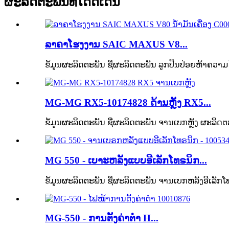
ຜະລິດຕະພັນທີ່ໂດດເດັ່ນ
ລາຄາໂຮງງານ SAIC MAXUS V8...
ຂໍ້ມູນຜະລິດຕະພັນ ຊື່ຜະລິດຕະພັນ ລູກປືນປ່ອຍຫ້າຄວາມໄ
MG-MG RX5-10174828 ດ້ານຫຼັງ RX5...
ຂໍ້ມູນຜະລິດຕະພັນ ຊື່ຜະລິດຕະພັນ ຈານເບກຫຼັງ ຜະລິດຕ
MG 550 - ເບາະຫລັງແບບອີເລັກໂທຣນິກ...
ຂໍ້ມູນຜະລິດຕະພັນ ຊື່ຜະລິດຕະພັນ ຈານເບກຫລັງອີເລັກໂ
MG-550 - ການຕັ້ງຄ່າຕ່ຳ H...