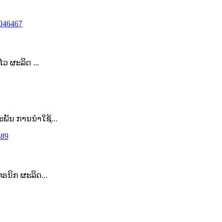
ວ ຜະລິດ ...
ະພັນ ການນຳໃຊ້...
ທຣນິກ ຜະລິດ...