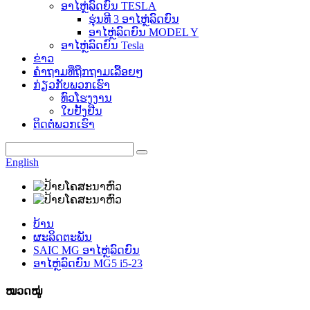
ອາໄຫຼ່ລົດຍົນ TESLA
ຮຸ່ນທີ 3 ອາໄຫຼ່ລົດຍົນ
ອາໄຫຼ່ລົດຍົນ MODEL Y
ອາໄຫຼ່ລົດຍົນ Tesla
ຂ່າວ
ຄຳຖາມທີ່ຖືກຖາມເລື້ອຍໆ
ກ່ຽວກັບພວກເຮົາ
ທົວໂຮງງານ
ໃບຢັ້ງຢືນ
ຕິດຕໍ່ພວກເຮົາ
English
ບ້ານ
ຜະລິດຕະພັນ
SAIC MG ອາໄຫຼ່ລົດຍົນ
ອາໄຫຼ່ລົດຍົນ MG5 i5-23
ໝວດໝູ່