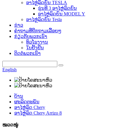
ອາໄຫຼ່ລົດຍົນ TESLA
ຮຸ່ນທີ 3 ອາໄຫຼ່ລົດຍົນ
ອາໄຫຼ່ລົດຍົນ MODEL Y
ອາໄຫຼ່ລົດຍົນ Tesla
ຂ່າວ
ຄຳຖາມທີ່ຖືກຖາມເລື້ອຍໆ
ກ່ຽວກັບພວກເຮົາ
ທົວໂຮງງານ
ໃບຢັ້ງຢືນ
ຕິດຕໍ່ພວກເຮົາ
English
ບ້ານ
ຜະລິດຕະພັນ
ອາໄຫຼ່ລົດ Chery
ອາໄຫຼ່ລົດ Chery Arrizo 8
ໝວດໝູ່