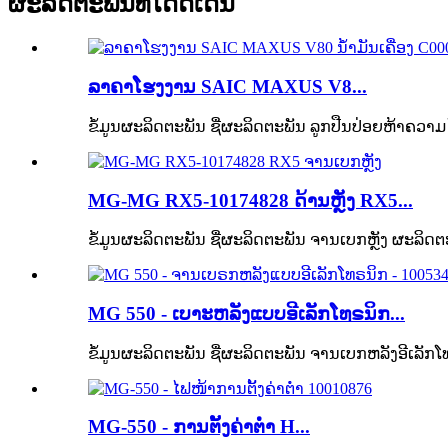
ຜະລິດຕະພັນທີ່ໂດດເດັ່ນ
ລາຄາໂຮງງານ SAIC MAXUS V8...
ຂໍ້ມູນຜະລິດຕະພັນ ຊື່ຜະລິດຕະພັນ ລູກປືນປ່ອຍຫ້າຄວາມໄ
MG-MG RX5-10174828 ດ້ານຫຼັງ RX5...
ຂໍ້ມູນຜະລິດຕະພັນ ຊື່ຜະລິດຕະພັນ ຈານເບກຫຼັງ ຜະລິດຕ
MG 550 - ເບາະຫລັງແບບອີເລັກໂທຣນິກ...
ຂໍ້ມູນຜະລິດຕະພັນ ຊື່ຜະລິດຕະພັນ ຈານເບກຫລັງອີເລັກໂ
MG-550 - ການຕັ້ງຄ່າຕ່ຳ H...