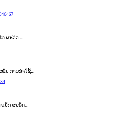
ວ ຜະລິດ ...
ະພັນ ການນຳໃຊ້...
ທຣນິກ ຜະລິດ...