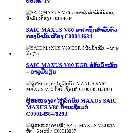
ປະເທດ IV
SAIC MAXUS V80 ລາຄາຖືກສຳລັບຕົວ
ກອງນ້ຳມັນເຄື່ອງ C00014634
SAIC MAXUS V80 EGR ທໍ່ຮັບນ້ຳໜັກ
– ອາລູມີນຽມ
ຜູ້ສະໜອງອາໄຫຼ່ລົດຍົນ MAXUS SAIC
MAXUS V80 ກ້ານເຊື່ອມຕໍ່
C00014584/8203