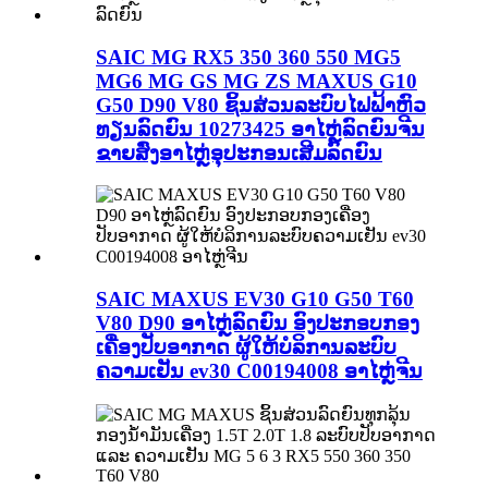
SAIC MG RX5 350 360 550 MG5
MG6 MG GS MG ZS MAXUS G10
G50 D90 V80 ຊິ້ນສ່ວນລະບົບໄຟຟ້າຫົວ
ທຽນລົດຍົນ 10273425 ອາໄຫຼ່ລົດຍົນຈີນ
ຂາຍສົ່ງອາໄຫຼ່ອຸປະກອນເສີມລົດຍົນ
SAIC MAXUS EV30 G10 G50 T60
V80 D90 ອາໄຫຼ່ລົດຍົນ ອົງປະກອບກອງ
ເຄື່ອງປັບອາກາດ ຜູ້ໃຫ້ບໍລິການລະບົບ
ຄວາມເຢັນ ev30 C00194008 ອາໄຫຼ່ຈີນ