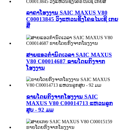
ລາຄາໂຮງງານ SAIC MAXUS V80
C00013845 ວົງແຫວນຊິ້ງໂຄຣໄນເຊີ ເກຍ
ສີ່
ສາຍແອວກຳນົດເວລາ SAIC MAXUS
V80 C00014687 ຂາຍໂດຍກົງຈາກ
ໂຮງງານ
ຂາຍໂດຍກົງຈາກໂຮງງານ SAIC
MAXUS V80 C00014713 ແຫວນລູກ
ສູບ - 92 ມມ