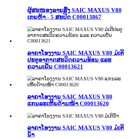
ຜູ້ສະໜອງຂາຍສົ່ງ SAIC MAXUS V80
ເກຍຫ້າ - 5 ສະປີດ C00013867
ລາຄາໂຮງງານ SAIC MAXUS V80 ມໍເຕີ
ປະຕູອາກາດສະວິດຄວາມຮ້ອນ ແລະ
ຄວາມເຢັນ C00013621
ລາຄາໂຮງງານ SAIC MAXUS V80
ແກນລະເຫີຍດ້ານໜ້າ C00013620
ລາຄາໂຮງງານ SAIC MAXUS V80 ມໍເຕີ
ນ້ຳ