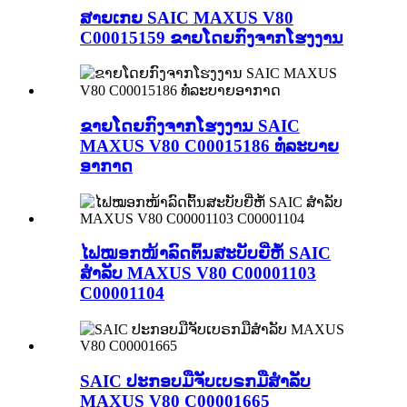
ສາຍເກຍ SAIC MAXUS V80
C00015159 ຂາຍໂດຍກົງຈາກໂຮງງານ
ຂາຍໂດຍກົງຈາກໂຮງງານ SAIC
MAXUS V80 C00015186 ທໍ່ລະບາຍ
ອາກາດ
ໄຟໝອກໜ້າລົດຕົ້ນສະບັບຍີ່ຫໍ້ SAIC
ສຳລັບ MAXUS V80 C00001103
C00001104
SAIC ປະກອບມືຈັບເບຣກມືສຳລັບ
MAXUS V80 C00001665