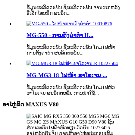
ຂໍ້ມູນຜະລິດຕະພັນ ຊື່ຜະລິດຕະພັນ ຈານເບກຫລັງ
ອີເລັກໂທຣນິກ ຜະລິດ...
MG-550 - ການຕັ້ງຄ່າຕ່ຳ H...
ຂໍ້ມູນຜະລິດຕະພັນ ຊື່ຜະລິດຕະພັນ ໂຄມໄຟໜ້າ
ການຕັ້ງຄ່າຕ່ຳ ຜະລິດຕະພັນ...
MG-MG3-18 ໄຟໜ້າ-ຮາໂລເຈນ-...
ຂໍ້ມູນຜະລິດຕະພັນ ຊື່ຜະລິດຕະພັນ ໂຄມໄຟຫົວ-
ຮາໂລເຈນ ຜະລິດຕະພັນ ການນຳໃຊ້...
ອາໄຫຼ່ລົດ MAXUS V80