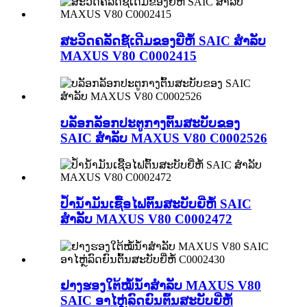
ສະວິດຄລັດຊ໌ເດີມຂອງຍີ່ຫໍ້ SAIC ສຳລັບ
MAXUS V80 C0002415
ບລັອກລັອກປະຕູກາງຕົ້ນສະບັບຂອງ
SAIC ສຳລັບ MAXUS V80 C0002526
ປໍ້ານໍ້າມັນເຊື້ອໄຟຕົ້ນສະບັບຍີ່ຫໍ້ SAIC
ສຳລັບ MAXUS V80 C0002472
ຢາງຮອງໃຕ້ໝໍ້ນ້ຳສຳລັບ MAXUS V80
SAIC ອາໄຫຼ່ລົດຍົນຕົ້ນສະບັບຍີ່ຫໍ້