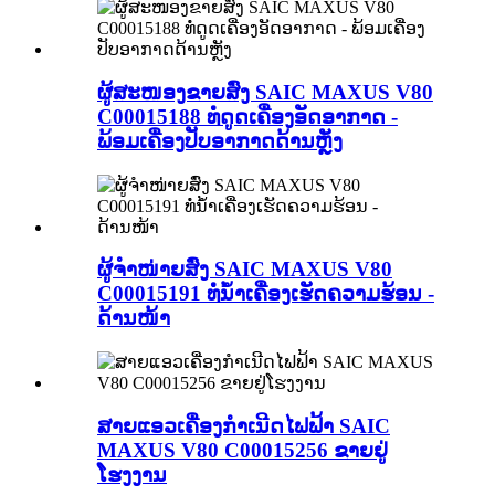
ຜູ້ສະໜອງຂາຍສົ່ງ SAIC MAXUS V80
C00015188 ທໍ່ດູດເຄື່ອງອັດອາກາດ -
ພ້ອມເຄື່ອງປັບອາກາດດ້ານຫຼັງ
ຜູ້ຈຳໜ່າຍສົ່ງ SAIC MAXUS V80
C00015191 ທໍ່ນ້ຳເຄື່ອງເຮັດຄວາມຮ້ອນ -
ດ້ານໜ້າ
ສາຍແອວເຄື່ອງກຳເນີດໄຟຟ້າ SAIC
MAXUS V80 C00015256 ຂາຍຢູ່
ໂຮງງານ