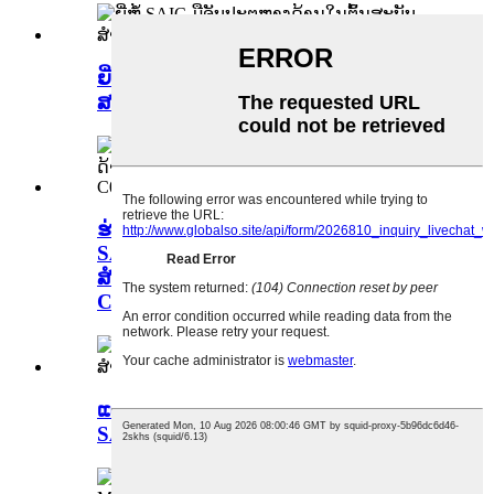
ຍີ່ຫໍ້ SAIC ມືຈັບປະຕູຫາງດ້ານໃນຕົ້ນ
ສະບັບສຳລັບ MAXUS V80 C0002300
ຮ່ອງຂີ້ຕົມແກ້ວປະຕູໜ້າຕົ້ນສະບັບຍີ່ຫໍ້
SAIC - ດ້ານຫຼັງລຸ່ມ/ຂຶ້ນໜ້າຂຶ້ນ/ລົງ
ສຳລັບ MAXUS V80 C00002295
C00002296 C00002297 C00002298
ແຜ່ນລັອກລຸ່ມປະຕູທ້າຍຕົ້ນສະບັບຍີ່ຫໍ້
SAIC ສຳລັບ MAXUS V80 C00002278