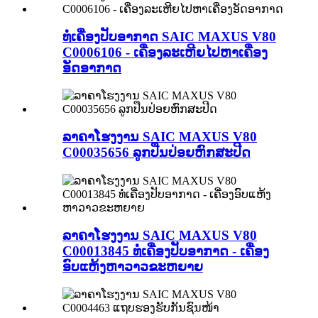
ທໍ່ເຄື່ອງປັບອາກາດ SAIC MAXUS V80
C0006106 - ເຄື່ອງລະເຫີຍໄປຫາເຄື່ອງ
ອັດອາກາດ
ລາຄາໂຮງງານ SAIC MAXUS V80
C00035656 ລູກປືນປ່ອຍຫົກສະປີດ
ລາຄາໂຮງງານ SAIC MAXUS V80
C00013845 ທໍ່ເຄື່ອງປັບອາກາດ - ເຄື່ອງ
ອົບແຫ້ງຫາວາວຂະຫຍາຍ