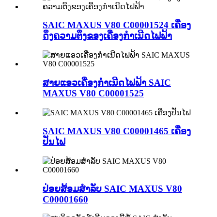
SAIC MAXUS V80 C00001524 ເຄື່ອງ
ດຶງຄວາມຕຶງຂອງເຄື່ອງກຳເນີດໄຟຟ້າ
ສາຍແອວເຄື່ອງກຳເນີດໄຟຟ້າ SAIC
MAXUS V80 C00001525
SAIC MAXUS V80 C00001465 ເຄື່ອງ
ປັ່ນໄຟ
ປ່ອຍສ້ອມສຳລັບ SAIC MAXUS V80
C00001660