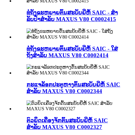
ທໍ່ຖັງຂະຫຍາຍຕົ້ນສະບັບຍີ່ຫໍ້ SAIC - ສຳ
ລັບປ້ຳສຳລັບ MAXUS V80 C0002415
ທໍ່ຖັງຂະຫຍາຍຕົ້ນສະບັບຍີ່ຫໍ້ SAIC - ໃສ່
ຖັງສຳລັບ MAXUS V80 C0002414
ກະແຈລັອກປະຕູຫາງຕົ້ນສະບັບຍີ່ຫໍ້ SAIC
ສຳລັບ MAXUS V80 C0002344
ຕົວຍຶດເຄື່ອງຈັກຕົ້ນສະບັບຍີ່ຫໍ້ SAIC
ສຳລັບ MAXUS V80 C0002327