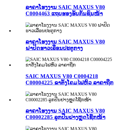
ລາຄາໂຮງງານ SAIC MAXUS V80
C0004463 ແຖບຮອງຮັບກັນຊົນໜ້າ
ລາຄາໂຮງງານ SAIC MAXUS V80
ຝາປິດຮາວເລື່ອນປະຕູກາງ
SAIC MAXUS V80 C0004218
C00004225 ຂາຕັ້ງໂຄມໄຟຫົວ ລາຄາຖືກ
ລາຄາໂຮງງານ SAIC MAXUS V80
C00002285 ລູກປືນຢາງຫຼຸດໂຊ໊ກໜ້າ