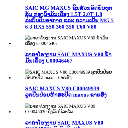
SAIC MG MAXUS ຊິ້ນສ່ວນລົດຍົນທຸກ
ລຸ້ນ ກອງນ້ຳມັນເຄື່ອງ 1.5T 2.0T 1.8
ລະບົບປັບອາກາດ ແລະ ຄວາມເຢັນ MG 5
6 3 RX5 550 360 350 T60 V80
ລາຄາໂຮງງານ SAIC MAXUS V80 ນ້ຳ
ມັນເຄື່ອງ C00046467
SAIC MAXUS V80 C00049939
ລູກປືນປ່ອຍຫ້າສະປີດ maxus ຂາຍສົ່ງ
ລາຄາໂຮງງານ SAIC MAXUS V80