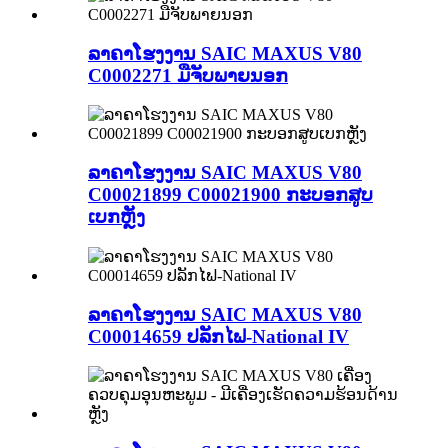
ລາຄາໂຮງງານ SAIC MAXUS V80
C0002271 ມືຈັບພາຍນອກ
ລາຄາໂຮງງານ SAIC MAXUS V80
C00021899 C00021900 ກະບອກສູບ
ເບກຫຼັງ
ລາຄາໂຮງງານ SAIC MAXUS V80
C00014659 ປລັກໄຟ-National IV