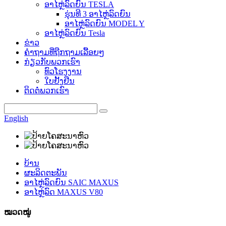
ອາໄຫຼ່ລົດຍົນ TESLA
ຮຸ່ນທີ 3 ອາໄຫຼ່ລົດຍົນ
ອາໄຫຼ່ລົດຍົນ MODEL Y
ອາໄຫຼ່ລົດຍົນ Tesla
ຂ່າວ
ຄຳຖາມທີ່ຖືກຖາມເລື້ອຍໆ
ກ່ຽວກັບພວກເຮົາ
ທົວໂຮງງານ
ໃບຢັ້ງຢືນ
ຕິດຕໍ່ພວກເຮົາ
English
ບ້ານ
ຜະລິດຕະພັນ
ອາໄຫຼ່ລົດຍົນ SAIC MAXUS
ອາໄຫຼ່ລົດ MAXUS V80
ໝວດໝູ່