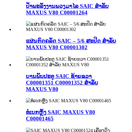
ປໍ້າພະລັງງານພວງມາໄລ SAIC ສຳລັບ
MAXUS V80 C00001264
ແຜ່ນກົດຄລັດ SAIC – 5/6 ສະປີດ ສຳລັບ
MAXUS V80 C00001302
ບານພັບປະຕູ SAIC ຊ້າຍຂວາ
C00001351 C00001352 ສຳລັບ
MAXUS V80
ທໍ່ເບກຫຼັງ SAIC MAXUS V80
C00001465