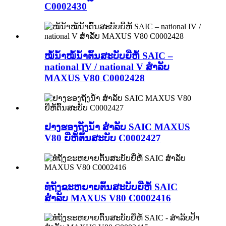
C0002430
ໝໍ້ນ້ຳໝໍ້ນ້ຳຕົ້ນສະບັບຍີ່ຫໍ້ SAIC –
national IV / national V ສຳລັບ
MAXUS V80 C0002428
ຢາງຮອງຖັງນໍ້າ ສຳລັບ SAIC MAXUS
V80 ຍີ່ຫໍ້ຕົ້ນສະບັບ C0002427
ທໍ່ຖັງຂະຫຍາຍຕົ້ນສະບັບຍີ່ຫໍ້ SAIC
ສຳລັບ MAXUS V80 C0002416