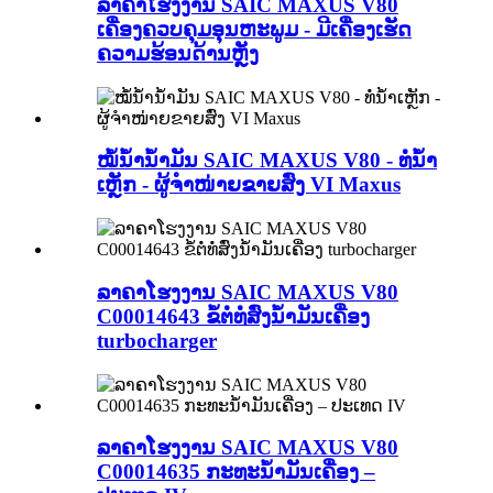
ລາຄາໂຮງງານ SAIC MAXUS V80
ເຄື່ອງຄວບຄຸມອຸນຫະພູມ - ມີເຄື່ອງເຮັດ
ຄວາມຮ້ອນດ້ານຫຼັງ
ໝໍ້ນ້ຳນ້ຳມັນ SAIC MAXUS V80 - ທໍ່ນ້ຳ
ເຫຼັກ - ຜູ້ຈຳໜ່າຍຂາຍສົ່ງ VI Maxus
ລາຄາໂຮງງານ SAIC MAXUS V80
C00014643 ຂໍ້ຕໍ່ທໍ່ສົ່ງນ້ຳມັນເຄື່ອງ
turbocharger
ລາຄາໂຮງງານ SAIC MAXUS V80
C00014635 ກະທະນ້ຳມັນເຄື່ອງ –