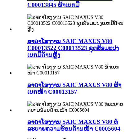
C00013845 ຜ້າເບກມື
ລາຄາໂຮງງານ SAIC MAXUS V80
C00013522 C00013523 ຊຸດສ້ອມແປງ
ເບກມືດ້ານຫຼັງ
ລາຄາໂຮງງານ SAIC MAXUS V80 ຜ້າ
ເບກໜ້າ C00013157
ລາຄາໂຮງງານ SAIC MAXUS V80 ທໍ່
ລະບາຍຄວາມຮ້ອນດ້ານໜ້າ C0005604