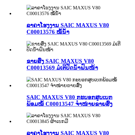
ລາຄາໂຮງງານ SAIC MAXUS V80
C00013576 ໝໍ້ນ້ຳ
ຂາຍສົ່ງ SAIC MAXUS V80
C00013569 ມໍເຕີປັດນ້ຳຝົນໜ້າ
SAIC MAXUS V80 ກະບອກສູບເບກ
ພ້ອມໝໍ້ C00013547 ຈຳໜ່າຍຂາຍສົ່ງ
ລາຄາໂຮງງານ SAIC MAXUS V80