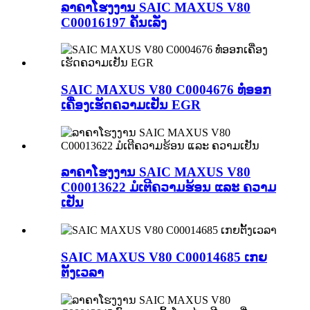
ລາຄາໂຮງງານ SAIC MAXUS V80
C00016197 ຄັນເລັ່ງ
SAIC MAXUS V80 C0004676 ທໍ່ອອກ
ເຄື່ອງເຮັດຄວາມເຢັນ EGR
ລາຄາໂຮງງານ SAIC MAXUS V80
C00013622 ມໍເຕີຄວາມຮ້ອນ ແລະ ຄວາມ
ເຢັນ
SAIC MAXUS V80 C00014685 ເກຍ
ຕັ້ງເວລາ