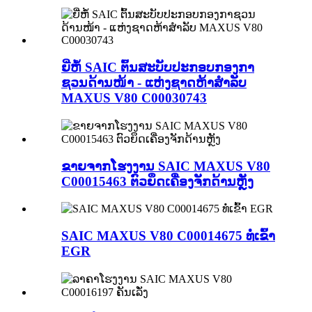
ຍີ່ຫໍ້ SAIC ຕົ້ນສະບັບປະກອບກອງກາ
ຊວນດ້ານໜ້າ - ແຫ່ງຊາດຫ້າສໍາລັບ
MAXUS V80 C00030743
ຂາຍຈາກໂຮງງານ SAIC MAXUS V80
C00015463 ຕົວຍຶດເຄື່ອງຈັກດ້ານຫຼັງ
SAIC MAXUS V80 C00014675 ທໍ່ເຂົ້າ
EGR