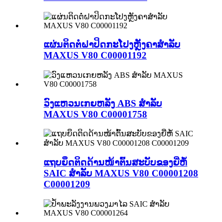
ແຜ່ນຕິດຕໍ່ຝາປິດກະໂປງຫຼັງຄາສຳລັບ
MAXUS V80 C00001192
ວົງແຫວນເກຍຫລັງ ABS ສຳລັບ
MAXUS V80 C00001758
ແຖບຍຶດຕິດດ້ານໜ້າຕົ້ນສະບັບຂອງຍີ່ຫໍ້
SAIC ສຳລັບ MAXUS V80 C00001208
C00001209