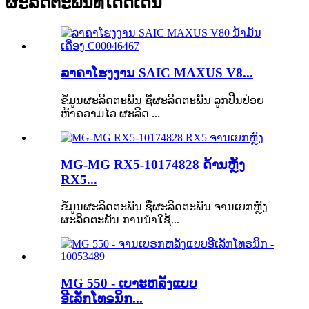
ຜະລິດຕະພັນທີ່ໂດດເດັ່ນ
ລາຄາໂຮງງານ SAIC MAXUS V8...
ຂໍ້ມູນຜະລິດຕະພັນ ຊື່ຜະລິດຕະພັນ ລູກປືນປ່ອຍ
ຫ້າຄວາມໄວ ຜະລິດ ...
MG-MG RX5-10174828 ດ້ານຫຼັງ
RX5...
ຂໍ້ມູນຜະລິດຕະພັນ ຊື່ຜະລິດຕະພັນ ຈານເບກຫຼັງ
ຜະລິດຕະພັນ ການນຳໃຊ້...
MG 550 - ເບາະຫລັງແບບ
ອີເລັກໂທຣນິກ...