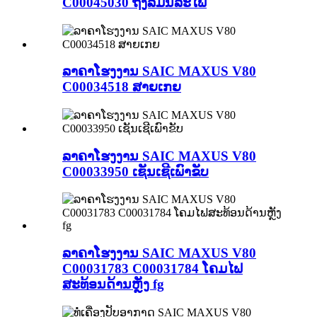
C00045030 ຖົງລົມນິລະໄພ
ລາຄາໂຮງງານ SAIC MAXUS V80
C00034518 ສາຍເກຍ
ລາຄາໂຮງງານ SAIC MAXUS V80
C00033950 ເຊັນເຊີເພົາຂັບ
ລາຄາໂຮງງານ SAIC MAXUS V80
C00031783 C00031784 ໂຄມໄຟ
ສະທ້ອນດ້ານຫຼັງ fg