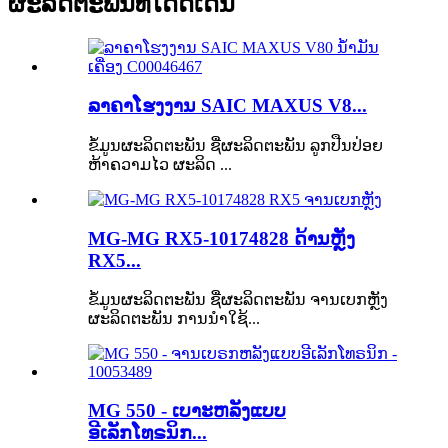
ຜະລິດຕະພັນທີ່ໂດດເດັ່ນ
ລາຄາໂຮງງານ SAIC MAXUS V8...
ຂໍ້ມູນຜະລິດຕະພັນ ຊື່ຜະລິດຕະພັນ ລູກປືນປ່ອຍ
ຫ້າຄວາມໄວ ຜະລິດ ...
MG-MG RX5-10174828 ດ້ານຫຼັງ
RX5...
ຂໍ້ມູນຜະລິດຕະພັນ ຊື່ຜະລິດຕະພັນ ຈານເບກຫຼັງ
ຜະລິດຕະພັນ ການນຳໃຊ້...
MG 550 - ເບາະຫລັງແບບ
ອີເລັກໂທຣນິກ...