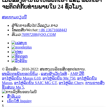
ເມວຂອງທ່ານໄວ້ໃຫ້ພວກເຮົາ ແລະ ພວກເຮົາ
ຈະຕິດຕໍ່ກັບທ່ານພາຍໃນ 24 ຊົ່ວໂມງ.
ສອບຖາມດຽວນີ້
ຜູ້ຈັດການທົ່ວໄປ:
ວິລລຽມ ກາວ
ໂທລະສັບ/Wechat:
+86 13671668443
ອີເມວ:
76997208@QQ.COM
© ລິຂະສິດ - 2010-2022: ສະຫງວນລິຂະສິດທຸກປະການ.
ຜະລິດຕະພັນຍອດນິຍົມ
-
ແຜນຜັງເວັບໄຊທ໌
-
AMP ມືຖື
ອາໄຫຼ່ລົດຍົນ Maxus G10
,
ອາໄຫຼ່ລົດຍົນ Mg 750
,
ອາໄຫຼ່ລົດຍົນ
Maxus
,
ອາໄຫຼ່ລົດຍົນ SAIC MG GT
,
ອາໄຫຼ່ລົດ Chery
,
ການຂາຍສົ່ງ
ຊິ້ນສ່ວນ Mg 5
,
ສົ່ງອີເມວ
ເຮັດໃຫ້ Inquiny
x