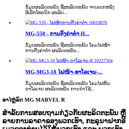
ຂໍ້ມູນຜະລິດຕະພັນ ຊື່ຜະລິດຕະພັນ ຈານເບກຫລັງ
ອີເລັກໂທຣນິກ ຜະລິດ...
MG-550 - ການຕັ້ງຄ່າຕ່ຳ H...
ຂໍ້ມູນຜະລິດຕະພັນ ຊື່ຜະລິດຕະພັນ ໂຄມໄຟໜ້າ
ການຕັ້ງຄ່າຕ່ຳ ຜະລິດຕະພັນ...
MG-MG3-18 ໄຟໜ້າ-ຮາໂລເຈນ-...
ຂໍ້ມູນຜະລິດຕະພັນ ຊື່ຜະລິດຕະພັນ ໂຄມໄຟຫົວ-
ຮາໂລເຈນ ຜະລິດຕະພັນ ການນຳໃຊ້...
ອາໄຫຼ່ລົດ MG MARVEL R
ສຳລັບການສອບຖາມກ່ຽວກັບຜະລິດຕະພັນ ຫຼື
ລາຍການລາຄາຂອງພວກເຮົາ, ກະລຸນາຝາກອີ