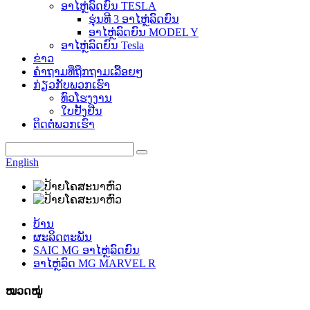
ອາໄຫຼ່ລົດຍົນ TESLA
ຮຸ່ນທີ 3 ອາໄຫຼ່ລົດຍົນ
ອາໄຫຼ່ລົດຍົນ MODEL Y
ອາໄຫຼ່ລົດຍົນ Tesla
ຂ່າວ
ຄຳຖາມທີ່ຖືກຖາມເລື້ອຍໆ
ກ່ຽວກັບພວກເຮົາ
ທົວໂຮງງານ
ໃບຢັ້ງຢືນ
ຕິດຕໍ່ພວກເຮົາ
English
ບ້ານ
ຜະລິດຕະພັນ
SAIC MG ອາໄຫຼ່ລົດຍົນ
ອາໄຫຼ່ລົດ MG MARVEL R
ໝວດໝູ່