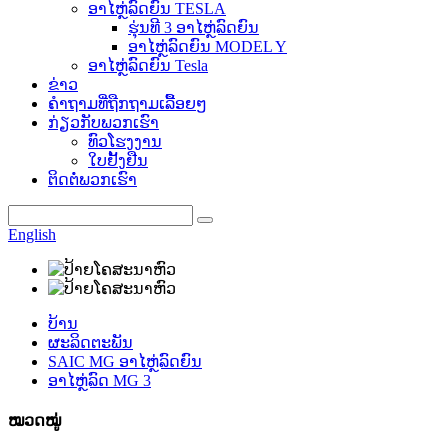
ອາໄຫຼ່ລົດຍົນ TESLA
ຮຸ່ນທີ 3 ອາໄຫຼ່ລົດຍົນ
ອາໄຫຼ່ລົດຍົນ MODEL Y
ອາໄຫຼ່ລົດຍົນ Tesla
ຂ່າວ
ຄຳຖາມທີ່ຖືກຖາມເລື້ອຍໆ
ກ່ຽວກັບພວກເຮົາ
ທົວໂຮງງານ
ໃບຢັ້ງຢືນ
ຕິດຕໍ່ພວກເຮົາ
English
ບ້ານ
ຜະລິດຕະພັນ
SAIC MG ອາໄຫຼ່ລົດຍົນ
ອາໄຫຼ່ລົດ MG 3
ໝວດໝູ່