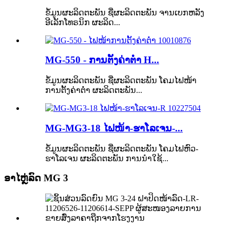
ຂໍ້ມູນຜະລິດຕະພັນ ຊື່ຜະລິດຕະພັນ ຈານເບກຫລັງ
ອີເລັກໂທຣນິກ ຜະລິດ...
MG-550 - ການຕັ້ງຄ່າຕ່ຳ H...
ຂໍ້ມູນຜະລິດຕະພັນ ຊື່ຜະລິດຕະພັນ ໂຄມໄຟໜ້າ
ການຕັ້ງຄ່າຕ່ຳ ຜະລິດຕະພັນ...
MG-MG3-18 ໄຟໜ້າ-ຮາໂລເຈນ-...
ຂໍ້ມູນຜະລິດຕະພັນ ຊື່ຜະລິດຕະພັນ ໂຄມໄຟຫົວ-
ຮາໂລເຈນ ຜະລິດຕະພັນ ການນຳໃຊ້...
ອາໄຫຼ່ລົດ MG 3