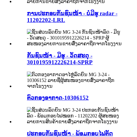
ການປະກອບກັນຊົນໜ້າ - ບໍ່ມີຮູ radar -
11202202-LRL
ກັນຊົນໜ້າ - ມີຮູ - ວັດສະດຸ -
3010195912226214-SPRP
ຕົວກອງອາກາດ-10306152
ປະກອບກັນຊົນໜ້າ - ພ້ອມກອບໄຟຕັດ