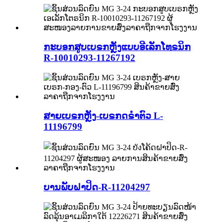
ກະບອກສູບເບຣກຫຼັງແບບອີເລັກໂທຣນິກ
R-10010293-11267192
ສາຍເບຣກຫຼັງ-ເບຣກດຣຳຕົວ L-
11196799
ບານພັບຝາປິດ-R-11204297