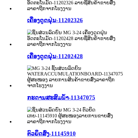
ເຄື່ອງດູດຝຸ່ນ-11202326
ເຄື່ອງດູດຝຸ່ນ-11202428
ກະດານສະສົມນ້ຳ-11347075
ຕົວຍຶດສົ່ງ-11145910