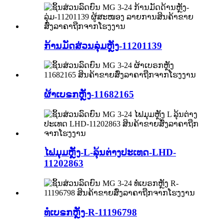
ກ້ານມັດສ່ວນລຸ່ມຫຼັງ-11201139
ຜ້າເບຣກຫຼັງ-11682165
ໄຟມຸມຫຼັງ-L-ລຸ້ນຕ່າງປະເທດ-LHD-
11202863
ທໍ່ເບຣກຫຼັງ-R-11196798