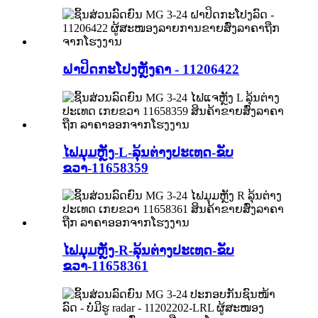
ຝາປິດກະໂປງຫຼັງຄາ - 11206422
ໄຟມຸມຫຼັງ-L-ລຸ້ນຕ່າງປະເທດ-ຂັບ
ຂວາ-11658359
ໄຟມຸມຫຼັງ-R-ລຸ້ນຕ່າງປະເທດ-ຂັບ
ຂວາ-11658361