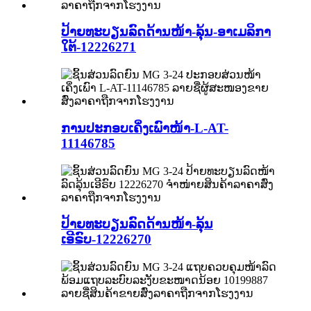
ປ້າຍທະບຽນລົດດ້ານໜ້າ-ລຸ້ນ-ອາເມລິກາ
ໃຕ້-12226271
ການປະກອບເຄິ່ງເພົາໜ້າ-L-AT-
11146785
ປ້າຍທະບຽນລົດດ້ານໜ້າ-ລຸ້ນ
ເອີຣົບ-12226270