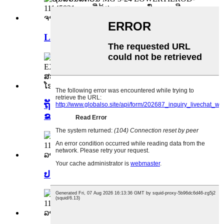
LOWERTIEROD-11145821
ຖັງລະບາຍຄວາມຮ້ອນແບບ
ຂະຫຍາຍ-11193456
ປະຕູດ້ານຫຼັງ-L-11306005-SPCP