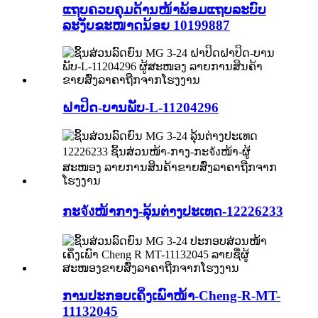
ແຖບຄວບຄຸມດ້ານໜ້າພ້ອມແຖບລະບົບ
ລະງັບຂະໜາດນ້ອຍ 10199887
ຝາປິດ-ບານພັບ-L-11204296
ກະจังໜ້າກາງ-ລຸ້ນຕ່າງປະເທດ-12226233
ການປະກອບເຄິ່ງເພົາໜ້າ-Cheng-R-MT-
11132045