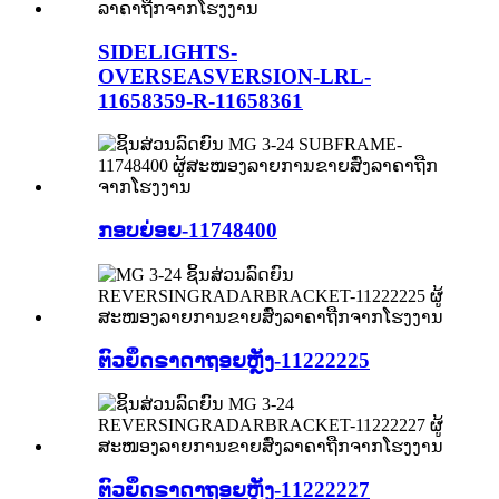
SIDELIGHTS-
OVERSEASVERSION-LRL-
11658359-R-11658361
ກອບຍ່ອຍ-11748400
ຕົວຍຶດຣາດາຖອຍຫຼັງ-11222225
ຕົວຍຶດຣາດາຖອຍຫຼັງ-11222227