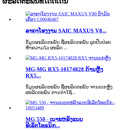
ຜະລິດຕະພັນທີ່ໂດດເດັ່ນ
ລາຄາໂຮງງານ SAIC MAXUS V8...
ຂໍ້ມູນຜະລິດຕະພັນ ຊື່ຜະລິດຕະພັນ ລູກປືນປ່ອຍ
ຫ້າຄວາມໄວ ຜະລິດ ...
MG-MG RX5-10174828 ດ້ານຫຼັງ
RX5...
ຂໍ້ມູນຜະລິດຕະພັນ ຊື່ຜະລິດຕະພັນ ຈານເບກຫຼັງ
ຜະລິດຕະພັນ ການນຳໃຊ້...
MG 550 - ເບາະຫລັງແບບ
ອີເລັກໂທຣນິກ...