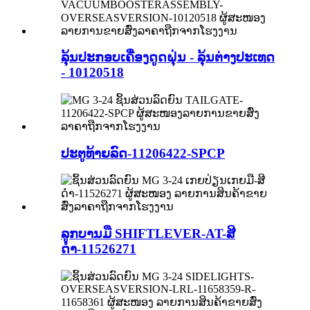
ລຸ້ນປະກອບເຄື່ອງດູດຝຸ່ນ - ລຸ້ນຕ່າງປະເທດ
- 10120518
ປະຕູທ້າຍລົດ-11206422-SPCP
ລູກບານມື SHIFTLEVER-AT-ສີ
ດຳ-11526271