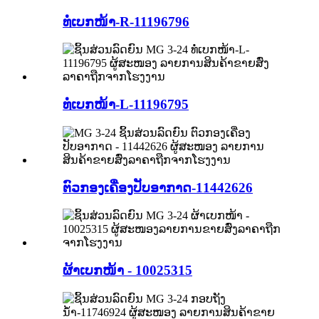
ທໍ່ເບກໜ້າ-R-11196796
ທໍ່ເບກໜ້າ-L-11196795
ຕົວກອງເຄື່ອງປັບອາກາດ-11442626
ຜ້າເບກໜ້າ - 10025315