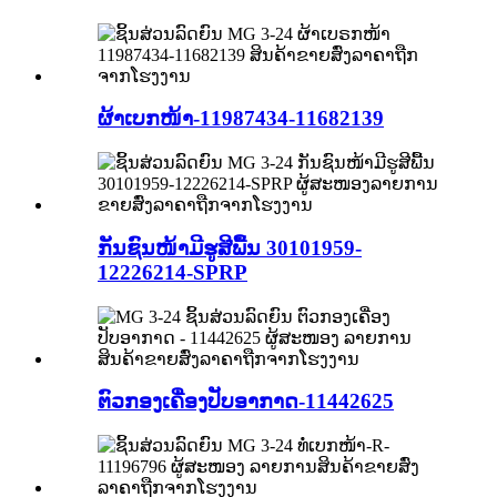
ຜ້າເບກໜ້າ-11987434-11682139
ກັນຊົນໜ້າມີຮູສີພື້ນ 30101959-
12226214-SPRP
ຕົວກອງເຄື່ອງປັບອາກາດ-11442625