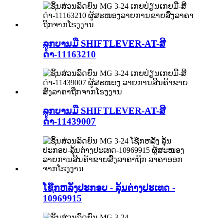
ລູກບານມື SHIFTLEVER-AT-ສີ
ດຳ-11163210
ລູກບານມື SHIFTLEVER-AT-ສີ
ດຳ-11439007
ໂຊ໊ກຫລັງປະກອບ - ລຸ້ນຕ່າງປະເທດ -
10969915