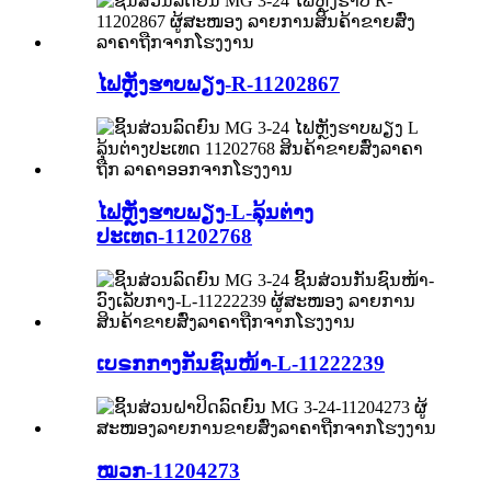
ໄຟຫຼັງຮາບພຽງ-R-11202867
ໄຟຫຼັງຮາບພຽງ-L-ລຸ້ນຕ່າງ
ປະເທດ-11202768
ເບຣກກາງກັນຊົນໜ້າ-L-11222239
ໝວກ-11204273