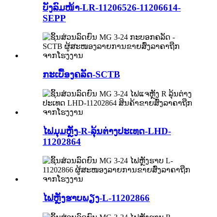
ບັງລົມໜ້າ-LR-11206526-11206614-
SEPP
ກະເບື້ອງຄລັດ-SCTB
ໄຟມຸມຫຼັງ-R-ລຸ້ນຕ່າງປະເທດ-LHD-
11202864
ໄຟຫຼັງຮາບພຽງ-L-11202866