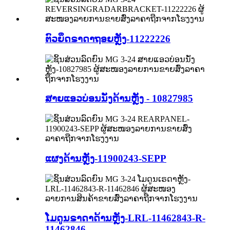
ຕົວຍຶດຣາດາຖອຍຫຼັງ-11222226
ສາຍແອວບ່ອນນັ່ງດ້ານຫຼັງ - 10827985
ແຜງດ້ານຫຼັງ-11900243-SEPP
ໂມດູນຣາດາດ້ານຫຼັງ-LRL-11462843-R-
11462846