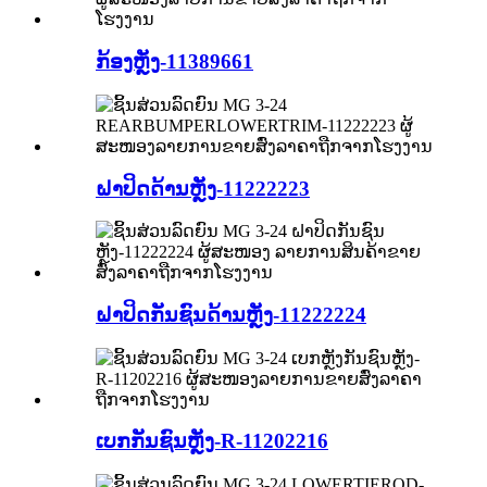
ກ້ອງຫຼັງ-11389661
ຝາປິດດ້ານຫຼັງ-11222223
ຝາປິດກັນຊົນດ້ານຫຼັງ-11222224
ເບກກັນຊົນຫຼັງ-R-11202216