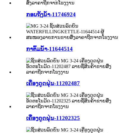
ກອບຖັງນໍ້າ-11746924
ກາຕົ້ມນ້ຳ-11644514
ເຄື່ອງດູດຝຸ່ນ-11202487
ເຄື່ອງດູດຝຸ່ນ-11202325