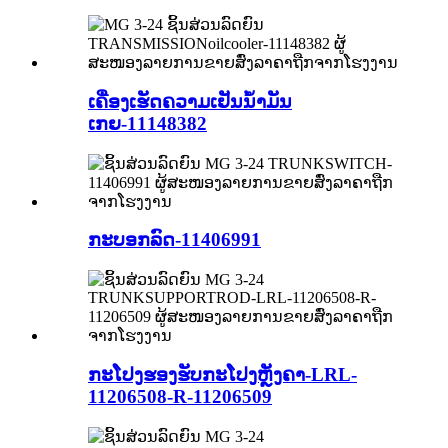
ເຄື່ອງເຮັດຄວາມເຢັນນ້ຳມັນ
ເກຍ-11148382
ກະບອກລົດ-11406991
ກະໂປງຮອງຮັບກະໂປງຫຼັງຄາ-LRL-
11206508-R-11206509