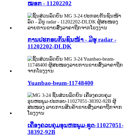
ໝອກ - 11202202
ການປະກອບກັນຊົນໜ້າ - ມີຮູ radar -
11202202-DLDK
Yuanbao-beam-11748400
ເຄື່ອງຄວບຄຸມອຸນຫະພູມ-ຊຸດ-11027051-
38392-92B