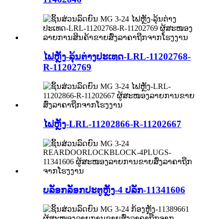
ໄຟຫຼັງ-ລຸ້ນຕ່າງປະເທດ-LRL-11202768-
R-11202769
ໄຟຫຼັງ-LRL-11202866-R-11202667
ບລັອກລັອກປະຕູຫຼັງ-4 ປລັກ-11341606