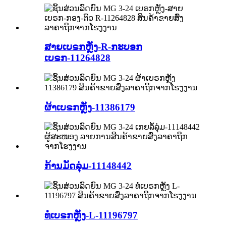
ສາຍເບຣກຫຼັງ-R-ກະບອກ
ເບຣກ-11264828
ຜ້າເບຣກຫຼັງ-11386179
ກ້ານມັດລຸ່ມ-11148442
ທໍ່ເບຣກຫຼັງ-L-11196797