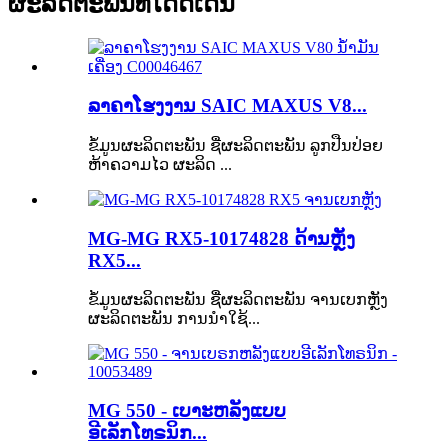
ຜະລິດຕະພັນທີ່ໂດດເດັ່ນ
ລາຄາໂຮງງານ SAIC MAXUS V8...
ຂໍ້ມູນຜະລິດຕະພັນ ຊື່ຜະລິດຕະພັນ ລູກປືນປ່ອຍ
ຫ້າຄວາມໄວ ຜະລິດ ...
MG-MG RX5-10174828 ດ້ານຫຼັງ
RX5...
ຂໍ້ມູນຜະລິດຕະພັນ ຊື່ຜະລິດຕະພັນ ຈານເບກຫຼັງ
ຜະລິດຕະພັນ ການນຳໃຊ້...
MG 550 - ເບາະຫລັງແບບ
ອີເລັກໂທຣນິກ...