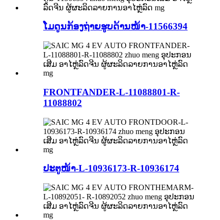
ໂມດູນກ້ອງຖ່າຍຮູບດ້ານໜ້າ-11566394
FRONTFANDER-L-11088801-R-
11088802
ປະຕູໜ້າ-L-10936173-R-10936174