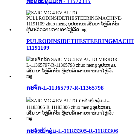
ຕົວຄວບຄຸມມໍເຕີ - 11572315
PULRODINSIDETHESTEERINGMACHI
11191109
ກະຈົກ-L-11365797-R-11365798
ກະจังໜ້າລຸ່ມ-L-11183305-R-11183306