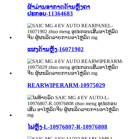
ຜ້າມ່ານອາກາດດ້ານຫຼັງຄາ
ປະກອບ-11364683
ແຜງດ້ານຫຼັງ-16071902
REARWIPERARM-10975029
ໄຟຫຼັງ-L-10976807-R-10976808