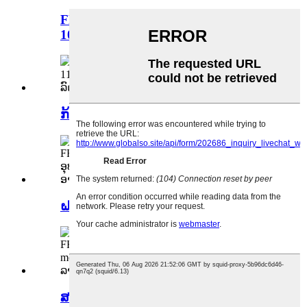
FRONTHEMARM-L-10892051- R-
10892052
ກ້ອງໜ້າ-11183681-11183319
ຝາຜະໜັງ front cabintrim-QCSB
ສະຫນັບສະຫນູນກັນຊົນໜ້າ-10944000