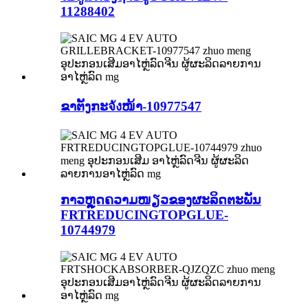
11288402
ຂາຕັ້ງກະจังໜ້າ-10977547
ກາວຫຼຸດຄວາມໜຽວຂອງຜະລິດຕະພັນ
FRTREDUCINGTOPGLUE-
10744979