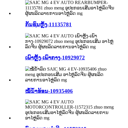
ກັນຊົນຫຼັງ-11135781
ເພົາຫຼັງ-ເພົາກາງ-10929072
ໝໍ້ນ້ຳຮ້ອນ-10935406