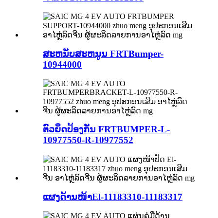
ສະຫນັບສະຫນູນ FRTBumper-
10944000
ຕົວຍຶດປ້ອງກັນ FRTBUMPER-L-
10977550-R-10977552
ແຜງດ້ານໜ້າEl-11183310-11183317