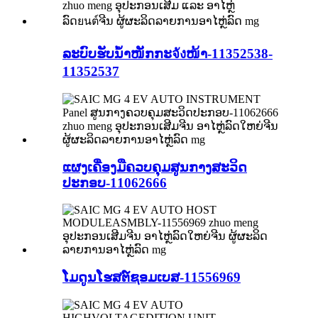
ລະບົບຮັບນ້ຳໜັກກະจังໜ້າ-11352538-
11352537
ແຜງເຄື່ອງມືຄວບຄຸມສູນກາງສະວິດ
ປະກອບ-11062666
ໂມດູນໂຮສຕ໌ຊອມເບສ-11556969