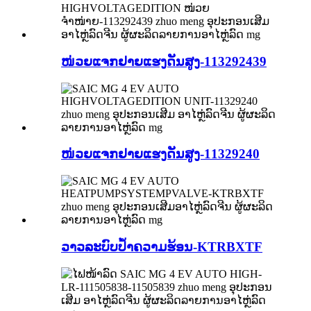
ໜ່ວຍແຈກຢາຍແຮງດັນສູງ-113292439
ໜ່ວຍແຈກຢາຍແຮງດັນສູງ-11329240
ວາວລະບົບປ້ຳຄວາມຮ້ອນ-KTRBXTF