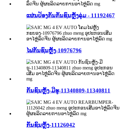
ແຜ່ນປ້ອງກັນກັນຊົນຫຼັງລຸ່ມ - 11192467
ໄຟກັນຊົນຫຼັງ-10976796
ກັນຊົນຫຼັງ-ມີຮູ-11340809-11340811
ກັນຊົນຫຼັງ-11126042