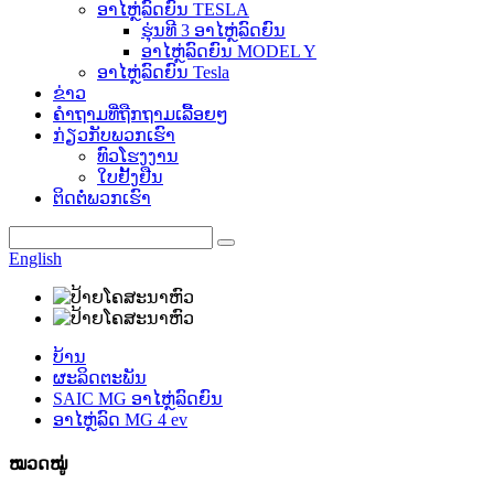
ອາໄຫຼ່ລົດຍົນ TESLA
ຮຸ່ນທີ 3 ອາໄຫຼ່ລົດຍົນ
ອາໄຫຼ່ລົດຍົນ MODEL Y
ອາໄຫຼ່ລົດຍົນ Tesla
ຂ່າວ
ຄຳຖາມທີ່ຖືກຖາມເລື້ອຍໆ
ກ່ຽວກັບພວກເຮົາ
ທົວໂຮງງານ
ໃບຢັ້ງຢືນ
ຕິດຕໍ່ພວກເຮົາ
English
ບ້ານ
ຜະລິດຕະພັນ
SAIC MG ອາໄຫຼ່ລົດຍົນ
ອາໄຫຼ່ລົດ MG 4 ev
ໝວດໝູ່