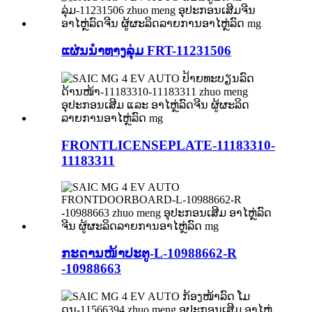
ແຜ່ນນຳທາງລຸ່ມ FRT-11231506
FRONTLICENSEPLATE-11183310-
11183311
ກະດານໜ້າປະຕູ-L-10988662-R
-10988663