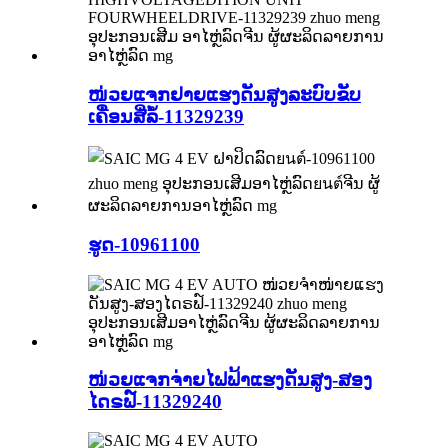
ໜ່ວຍແຈກຢາຍແຮງດັນສູງລະບົບຂັບ
ເຄື່ອນສີ່ລໍ້-11329239
ຮູດ-10961100
ໜ່ວຍແຈກຈ່າຍໄຟຟ້າແຮງດັນສູງ-ສອງ
ໄດຣຟ໌-11329240