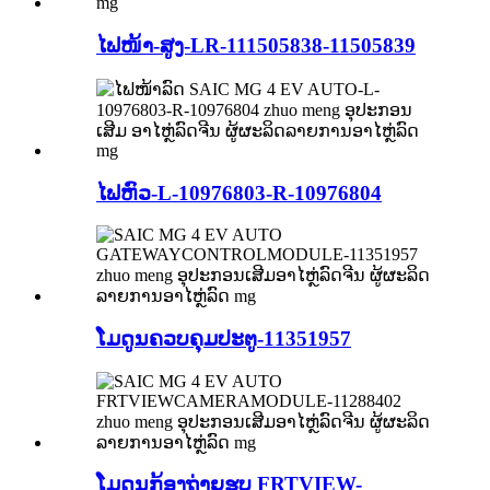
ໄຟໜ້າ-ສູງ-LR-111505838-11505839
ໄຟຫົວ-L-10976803-R-10976804
ໂມດູນຄວບຄຸມປະຕູ-11351957
ໂມດູນກ້ອງຖ່າຍຮູບ FRTVIEW-