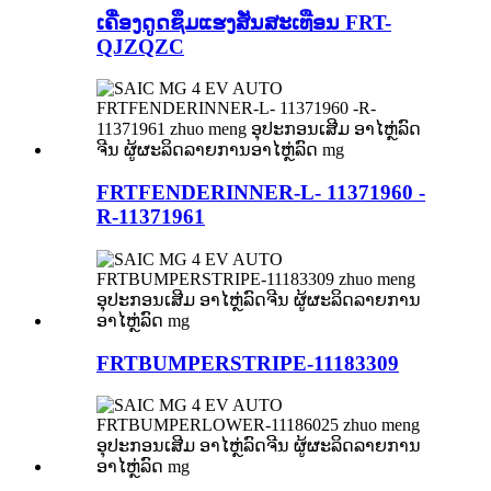
ເຄື່ອງດູດຊຶມແຮງສັ່ນສະເທືອນ FRT-
QJZQZC
FRTFENDERINNER-L- 11371960 -
R-11371961
FRTBUMPERSTRIPE-11183309