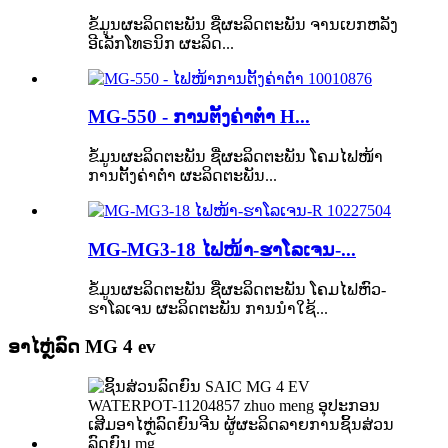
ຂໍ້ມູນຜະລິດຕະພັນ ຊື່ຜະລິດຕະພັນ ຈານເບກຫລັງ
ອີເລັກໂທຣນິກ ຜະລິດ...
MG-550 - ການຕັ້ງຄ່າຕ່ຳ H...
ຂໍ້ມູນຜະລິດຕະພັນ ຊື່ຜະລິດຕະພັນ ໂຄມໄຟໜ້າ
ການຕັ້ງຄ່າຕ່ຳ ຜະລິດຕະພັນ...
MG-MG3-18 ໄຟໜ້າ-ຮາໂລເຈນ-...
ຂໍ້ມູນຜະລິດຕະພັນ ຊື່ຜະລິດຕະພັນ ໂຄມໄຟຫົວ-
ຮາໂລເຈນ ຜະລິດຕະພັນ ການນຳໃຊ້...
ອາໄຫຼ່ລົດ MG 4 ev