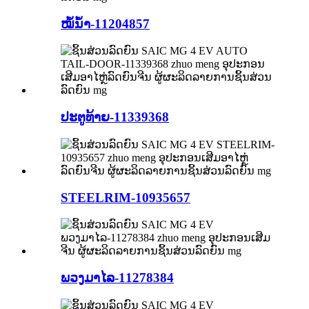
ໝໍ້ນ້ຳ-11204857
ປະຕູທ້າຍ-11339368
STEELRIM-10935657
ພວງມາໄລ-11278384