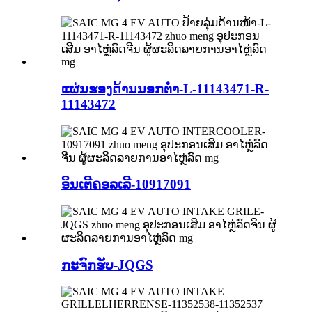
ແຜ່ນຮອງດ້ານນອກຕ່ຳ-L-11143471-R-
11143472
ອິນເຕີຄອລເລີ-10917091
ກະຈົກຮັບ-JQGS