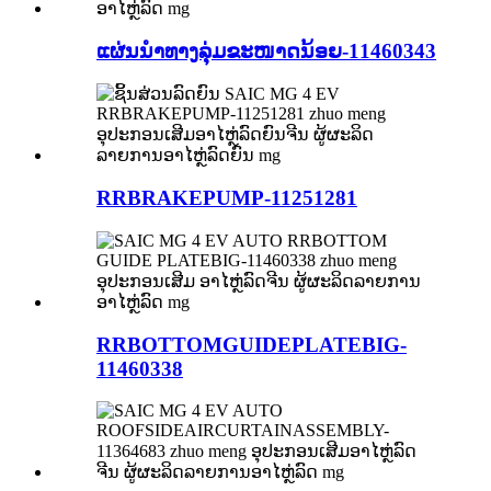
ແຜ່ນນຳທາງລຸ່ມຂະໜາດນ້ອຍ-11460343
RRBRAKEPUMP-11251281
RRBOTTOMGUIDEPLATEBIG-
11460338