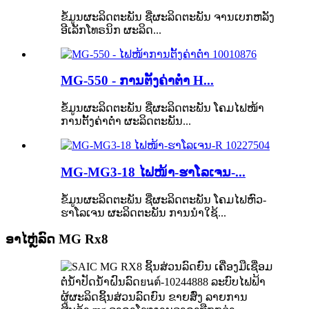
ຂໍ້ມູນຜະລິດຕະພັນ ຊື່ຜະລິດຕະພັນ ຈານເບກຫລັງ
ອີເລັກໂທຣນິກ ຜະລິດ...
MG-550 - ການຕັ້ງຄ່າຕ່ຳ H...
ຂໍ້ມູນຜະລິດຕະພັນ ຊື່ຜະລິດຕະພັນ ໂຄມໄຟໜ້າ
ການຕັ້ງຄ່າຕ່ຳ ຜະລິດຕະພັນ...
MG-MG3-18 ໄຟໜ້າ-ຮາໂລເຈນ-...
ຂໍ້ມູນຜະລິດຕະພັນ ຊື່ຜະລິດຕະພັນ ໂຄມໄຟຫົວ-
ຮາໂລເຈນ ຜະລິດຕະພັນ ການນຳໃຊ້...
ອາໄຫຼ່ລົດ MG Rx8