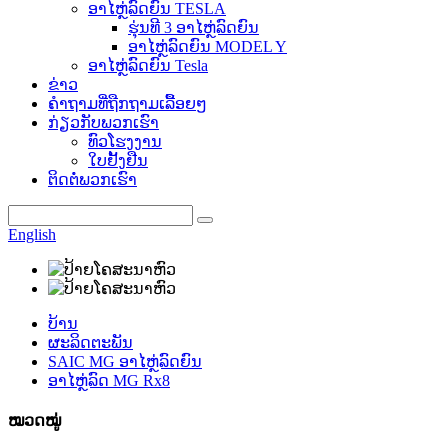
ອາໄຫຼ່ລົດຍົນ TESLA
ຮຸ່ນທີ 3 ອາໄຫຼ່ລົດຍົນ
ອາໄຫຼ່ລົດຍົນ MODEL Y
ອາໄຫຼ່ລົດຍົນ Tesla
ຂ່າວ
ຄຳຖາມທີ່ຖືກຖາມເລື້ອຍໆ
ກ່ຽວກັບພວກເຮົາ
ທົວໂຮງງານ
ໃບຢັ້ງຢືນ
ຕິດຕໍ່ພວກເຮົາ
English
ບ້ານ
ຜະລິດຕະພັນ
SAIC MG ອາໄຫຼ່ລົດຍົນ
ອາໄຫຼ່ລົດ MG Rx8
ໝວດໝູ່