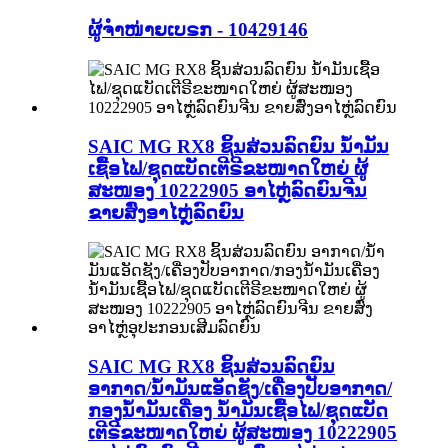
ຜູ້ຈຳໜ່າຍເບຣກ - 10429146
SAIC MG RX8 ຊິ້ນສ່ວນລົດຍົນ ນໍ້າມັນ
ເຊື້ອໄຟ/ຊຸດແບັດເຕີຣີຂະໜາດໃຫຍ່ ຜູ້
ສະໜອງ 10222905 ອາໄຫຼ່ລົດຍົນຈີນ
ຂາຍສົ່ງອາໄຫຼ່ລົດຍົນ
SAIC MG RX8 ຊິ້ນສ່ວນລົດຍົນ
ອາກາດ/ນ້ຳມັນແອັດຊັງ/ເຄື່ອງປັບອາກາດ/
ກອງນ້ຳມັນເຄື່ອງ ນໍ້າມັນເຊື້ອໄຟ/ຊຸດແບັດ
ເຕີຣີຂະໜາດໃຫຍ່ ຜູ້ສະໜອງ 10222905