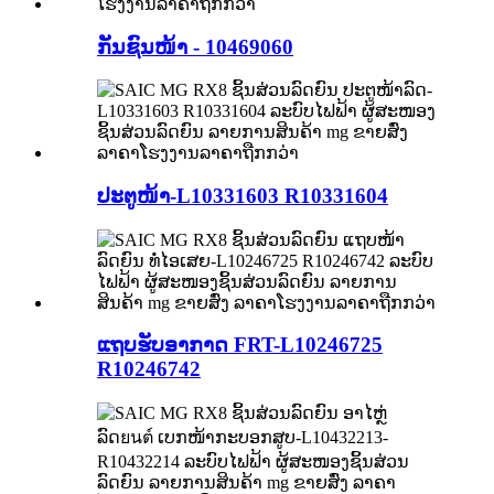
ກັນຊົນໜ້າ - 10469060
ປະຕູໜ້າ-L10331603 R10331604
ແຖບຮັບອາກາດ FRT-L10246725
R10246742