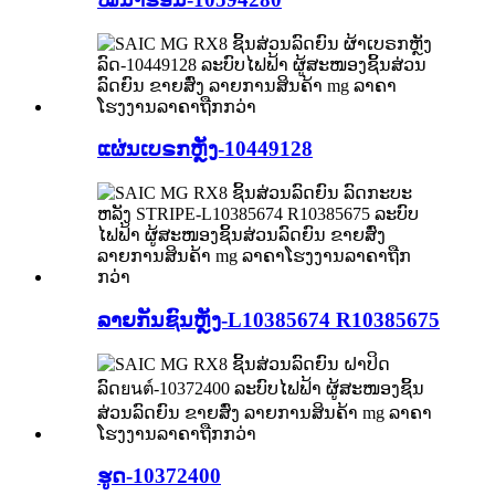
ແຜ່ນເບຣກຫຼັງ-10449128
ລາຍກັນຊົນຫຼັງ-L10385674 R10385675
ຮູດ-10372400