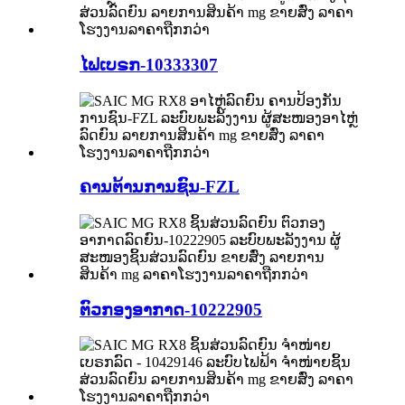
ໄຟເບຣກ-10333307
ຄານຕ້ານການຊົນ-FZL
ຕົວກອງອາກາດ-10222905