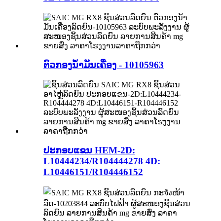
ຕົວກອງນ້ຳມັນເຄື່ອງ - 10105963
ປະກອບແຂນ HEM-2D:
L10444234/R104444278 4D:
L10446151/R104446152