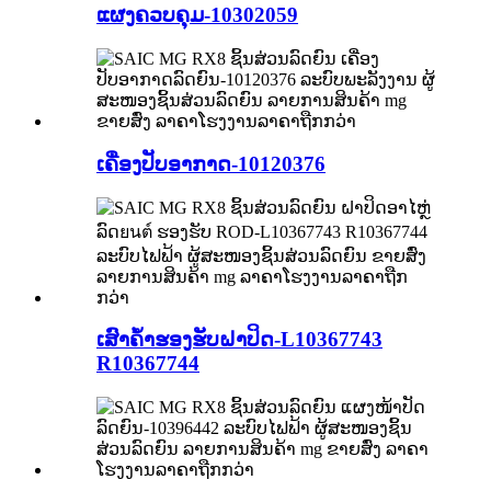
ແຜງຄວບຄຸມ-10302059
ເຄື່ອງປັບອາກາດ-10120376
ເສົາຄ້ຳຮອງຮັບຝາປິດ-L10367743
R10367744