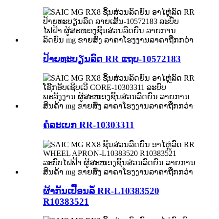
ປ້າຍທະບຽນລົດ RR ແຖບ-10572183
ຄໍລະເບກ RR-10303311
ຜ້າກັນເປື້ອນລໍ້ RR-L10383520
R10383521