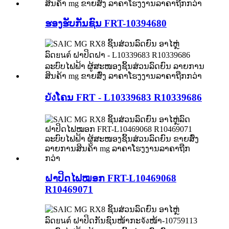
ຮອງຮັບກັນຊົນ FRT-10394680
ບังໂຄນ FRT - L10339683 R10339686
ຝາປິດໄຟໝອກ FRT-L10469068
R10469071