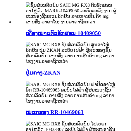
ເຄື່ອງໝາຍຕົວອັກສອນ-10409050
ປຸ່ມກາງ-ZKAN
ໝວກຮອງ RR-10469063