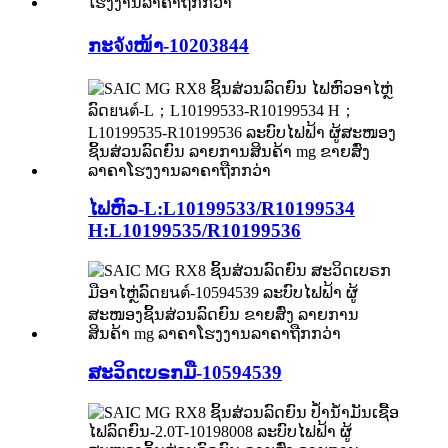
ກະจังໜ້າ-10203844
ໄຟຫົວ-L:L10199533/R10199534
H:L10199535/R10199536
ສະວິດເບຣກມື-10594539