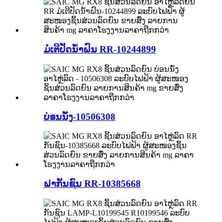
ມໍເຕີປັດນ້ຳຝົນ RR-10244899
ບ່ອນນັ່ງ-10506308
ຝາກັນຊົນ RR-10385668