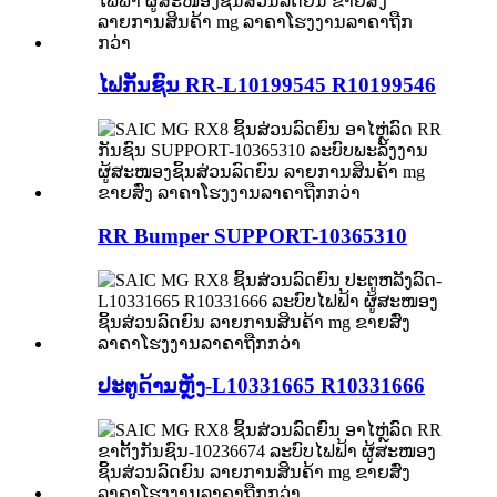
ໄຟກັນຊົນ RR-L10199545 ​​R10199546
RR Bumper SUPPORT-10365310
ປະຕູດ້ານຫຼັງ-L10331665 R10331666