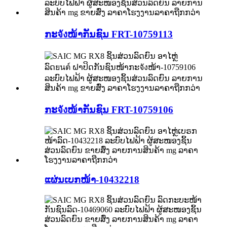
ກະจังໜ້າກັນຊົນ FRT-10759113
ກະจังໜ້າກັນຊົນ FRT-10759106
ແຜ່ນເບກໜ້າ-10432218