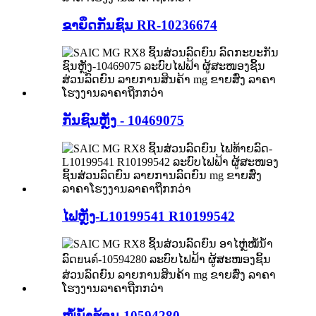
ຂາຍຶດກັນຊົນ RR-10236674
ກັນຊົນຫຼັງ - 10469075
ໄຟຫຼັງ-L10199541 R10199542
ໝໍ້ນ້ຳຮ້ອນ-10594280