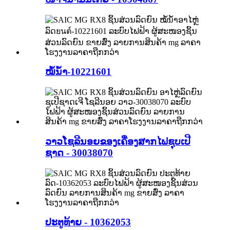
ໝໍ້ນ້ຳ-10221601
ວາວໂຊລີນອຍຂອງເຄື່ອງສາກໄຟຊຸບເປີ
ຊາດ - 30038070
ປະຕູທ້າຍ - 10362053