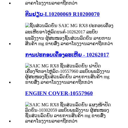
ຕີນຢຽບ-L10200069 R10200070
ການປະກອບເຄື່ອງລະເຫີຍ - 10262017
ENGIEN COVER-10557960