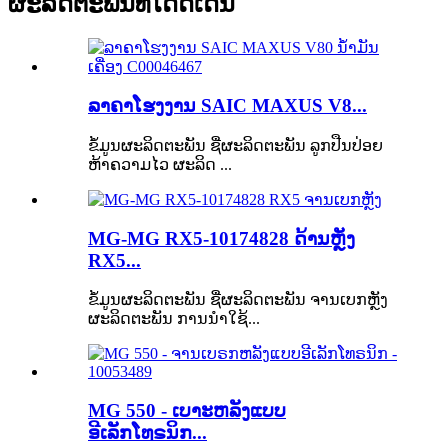
ຜະລິດຕະພັນທີ່ໂດດເດັ່ນ
ລາຄາໂຮງງານ SAIC MAXUS V8...
ຂໍ້ມູນຜະລິດຕະພັນ ຊື່ຜະລິດຕະພັນ ລູກປືນປ່ອຍ
ຫ້າຄວາມໄວ ຜະລິດ ...
MG-MG RX5-10174828 ດ້ານຫຼັງ
RX5...
ຂໍ້ມູນຜະລິດຕະພັນ ຊື່ຜະລິດຕະພັນ ຈານເບກຫຼັງ
ຜະລິດຕະພັນ ການນຳໃຊ້...
MG 550 - ເບາະຫລັງແບບ
ອີເລັກໂທຣນິກ...