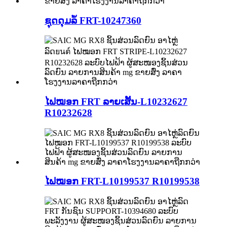
ຊຸດດຸມລໍ້ FRT-10247360
ໄຟໝອກ FRT ລາຍເສັ້ນ-L10232627
R10232628
ໄຟໝອກ FRT-L10199537 R10199538