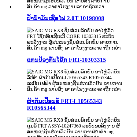
ປໍ້ານໍ້າມັນເຊື້ອໄຟ-2.0T-10198008
ແກນປ້ອງກັນໂຊ໊ກ FRT-10303315
ຜ້າກັນເປື້ອນລໍ້ FRT-L10565343
R10565344