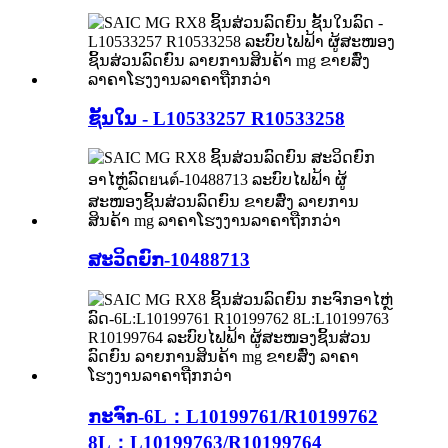
ຊັ້ນໃນ - L10533257 R10533258
ສະວິດຍົກ-10488713
ກະຈົກ-6L：L10199761/R10199762
8L：L10199763/R10199764