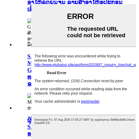
ອາໄຫຼ່ລົດຍົນຈີນ ຂາຍສົ່ງອາໄຫຼ່ອຸປະກອນ
ເສີມລົດຍົນ
SAIC MG RX5 350 360 550 MG5
MG6 MG GS MG ZS MAXUS G10
G50 D90 V80 ຊິ້ນສ່ວນລະບົບໄຟຟ້າຫົວ
ທຽນລົດຍົນ 10273425 ອາໄຫຼ່ລົດຍົນຈີນ
ຂາຍສົ່ງອາໄຫຼ່ອຸປະກອນເສີມລົດຍົນ
ຜູ້ສະໜອງລະບົບໄຟຟ້າຫົວທຽນລົດຍົນ
SAIC MG RX8 10273425 ຊິ້ນສ່ວນ
ອາໄຫຼ່ລົດຍົນຈີນ ຂາຍສົ່ງ