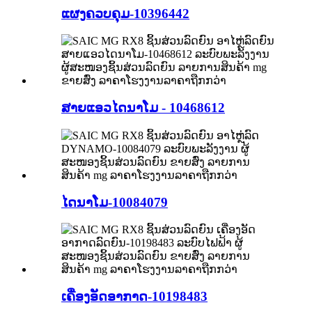
ແຜງຄວບຄຸມ-10396442
ສາຍແອວໄດນາໂມ - 10468612
ໄດນາໂມ-10084079
ເຄື່ອງອັດອາກາດ-10198483