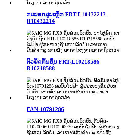
ກະບອກສູບເຫຼັກ FRT-L10432213-
R10432214
ຕົວຍຶດກັນຊົນ FRT-L10218586
R10218588
FAN-10791286