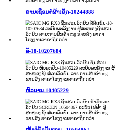
ຄານເຊື່ອມຕໍ່ຜ້າເຊັດ-10244888
ລໍ້-18-10207684
ຫົວບານ-10405229
ໜ້າຈໍນ້ຳມັນເກຍ - 10504867