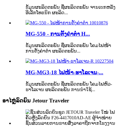
ຂໍ້ມູນຜະລິດຕະພັນ ຊື່ຜະລິດຕະພັນ ຈານເບກຫລັງ
ອີເລັກໂທຣນິກ ຜະລິດ...
MG-550 - ການຕັ້ງຄ່າຕ່ຳ H...
ຂໍ້ມູນຜະລິດຕະພັນ ຊື່ຜະລິດຕະພັນ ໂຄມໄຟໜ້າ
ການຕັ້ງຄ່າຕ່ຳ ຜະລິດຕະພັນ...
MG-MG3-18 ໄຟໜ້າ-ຮາໂລເຈນ-...
ຂໍ້ມູນຜະລິດຕະພັນ ຊື່ຜະລິດຕະພັນ ໂຄມໄຟຫົວ-
ຮາໂລເຈນ ຜະລິດຕະພັນ ການນຳໃຊ້...
ອາໄຫຼ່ລົດຍົນ Jetour Traveler