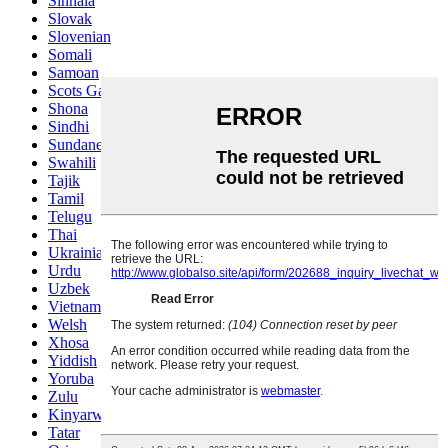
Sinhala
Slovak
Slovenian
Somali
Samoan
Scots Gaelic
Shona
Sindhi
Sundanese
Swahili
Tajik
Tamil
Telugu
Thai
Ukrainian
Urdu
Uzbek
Vietnamese
Welsh
Xhosa
Yiddish
Yoruba
Zulu
Kinyarwanda
Tatar