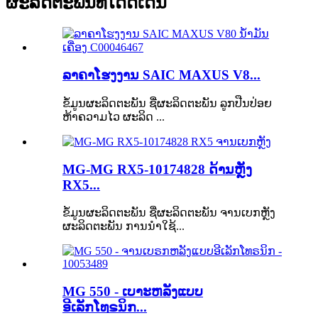
ຜະລິດຕະພັນທີ່ໂດດເດັ່ນ
ລາຄາໂຮງງານ SAIC MAXUS V8...
ຂໍ້ມູນຜະລິດຕະພັນ ຊື່ຜະລິດຕະພັນ ລູກປືນປ່ອຍ
ຫ້າຄວາມໄວ ຜະລິດ ...
MG-MG RX5-10174828 ດ້ານຫຼັງ
RX5...
ຂໍ້ມູນຜະລິດຕະພັນ ຊື່ຜະລິດຕະພັນ ຈານເບກຫຼັງ
ຜະລິດຕະພັນ ການນຳໃຊ້...
MG 550 - ເບາະຫລັງແບບ
ອີເລັກໂທຣນິກ...