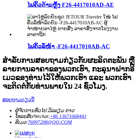
ໄຟຄິ້ວດ້ານຫຼັງ F26-4417010AD-AE
ໄຟຄິ້ວລໍ້ໜ້າ -F26-4417010AB-AC
ສຳລັບການສອບຖາມກ່ຽວກັບຜະລິດຕະພັນ ຫຼື
ລາຍການລາຄາຂອງພວກເຮົາ, ກະລຸນາຝາກອີ
ເມວຂອງທ່ານໄວ້ໃຫ້ພວກເຮົາ ແລະ ພວກເຮົາ
ຈະຕິດຕໍ່ກັບທ່ານພາຍໃນ 24 ຊົ່ວໂມງ.
ສອບຖາມດຽວນີ້
ຜູ້ຈັດການທົ່ວໄປ:
ວິລລຽມ ກາວ
ໂທລະສັບ/Wechat:
+86 13671668443
ອີເມວ:
76997208@QQ.COM