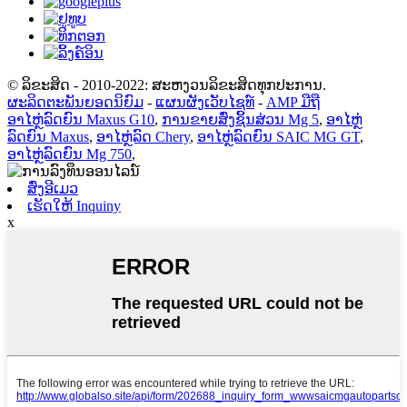
© ລິຂະສິດ - 2010-2022: ສະຫງວນລິຂະສິດທຸກປະການ.
ຜະລິດຕະພັນຍອດນິຍົມ
-
ແຜນຜັງເວັບໄຊທ໌
-
AMP ມືຖື
ອາໄຫຼ່ລົດຍົນ Maxus G10
,
ການຂາຍສົ່ງຊິ້ນສ່ວນ Mg 5
,
ອາໄຫຼ່
ລົດຍົນ Maxus
,
ອາໄຫຼ່ລົດ Chery
,
ອາໄຫຼ່ລົດຍົນ SAIC MG GT
,
ອາໄຫຼ່ລົດຍົນ Mg 750
,
ສົ່ງອີເມວ
ເຮັດໃຫ້ Inquiny
x