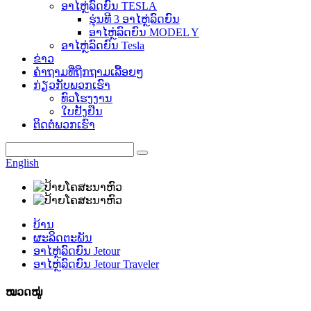
ອາໄຫຼ່ລົດຍົນ TESLA
ຮຸ່ນທີ 3 ອາໄຫຼ່ລົດຍົນ
ອາໄຫຼ່ລົດຍົນ MODEL Y
ອາໄຫຼ່ລົດຍົນ Tesla
ຂ່າວ
ຄຳຖາມທີ່ຖືກຖາມເລື້ອຍໆ
ກ່ຽວກັບພວກເຮົາ
ທົວໂຮງງານ
ໃບຢັ້ງຢືນ
ຕິດຕໍ່ພວກເຮົາ
English
ບ້ານ
ຜະລິດຕະພັນ
ອາໄຫຼ່ລົດຍົນ Jetour
ອາໄຫຼ່ລົດຍົນ Jetour Traveler
ໝວດໝູ່