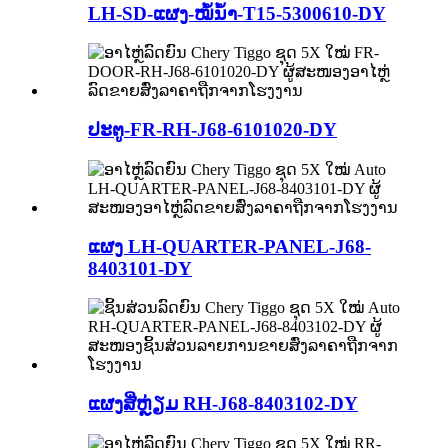
LH-SD-ແຜງ-ໝໍ້ນ້ຳ-T15-5300610-DY
ປະຕູ-FR-RH-J68-6101020-DY
ແຜງ LH-QUARTER-PANEL-J68-
8403101-DY
ແຜງສີ່ຫຼ່ຽມ RH-J68-8403102-DY