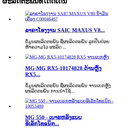
ຜະລິດຕະພັນທີ່ໂດດເດັ່ນ
ລາຄາໂຮງງານ SAIC MAXUS V8...
ຂໍ້ມູນຜະລິດຕະພັນ ຊື່ຜະລິດຕະພັນ ລູກປືນປ່ອຍ
ຫ້າຄວາມໄວ ຜະລິດ ...
MG-MG RX5-10174828 ດ້ານຫຼັງ
RX5...
ຂໍ້ມູນຜະລິດຕະພັນ ຊື່ຜະລິດຕະພັນ ຈານເບກຫຼັງ
ຜະລິດຕະພັນ ການນຳໃຊ້...
MG 550 - ເບາະຫລັງແບບ
ອີເລັກໂທຣນິກ...