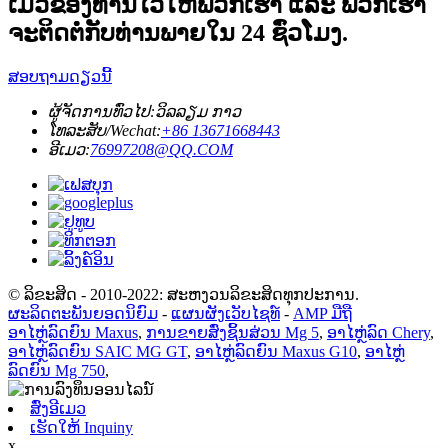
ເມວຂອງທ່ານໄວ້ໃຫ້ພວກເຮົາ ແລະ ພວກເຮົາ
ຈະຕິດຕໍ່ກັບທ່ານພາຍໃນ 24 ຊົ່ວໂມງ.
ສອບຖາມດຽວນີ້
ຜູ້ຈັດການທົ່ວໄປ:
ວິລລຽມ ກາວ
ໂທລະສັບ/Wechat:
+86 13671668443
ອີເມວ:
76997208@QQ.COM
© ລິຂະສິດ - 2010-2022: ສະຫງວນລິຂະສິດທຸກປະການ.
ຜະລິດຕະພັນຍອດນິຍົມ
-
ແຜນຜັງເວັບໄຊທ໌
-
AMP ມືຖື
ອາໄຫຼ່ລົດຍົນ Maxus
,
ການຂາຍສົ່ງຊິ້ນສ່ວນ Mg 5
,
ອາໄຫຼ່ລົດ Chery
,
ອາໄຫຼ່ລົດຍົນ SAIC MG GT
,
ອາໄຫຼ່ລົດຍົນ Maxus G10
,
ອາໄຫຼ່
ລົດຍົນ Mg 750
,
ສົ່ງອີເມວ
ເຮັດໃຫ້ Inquiny
x