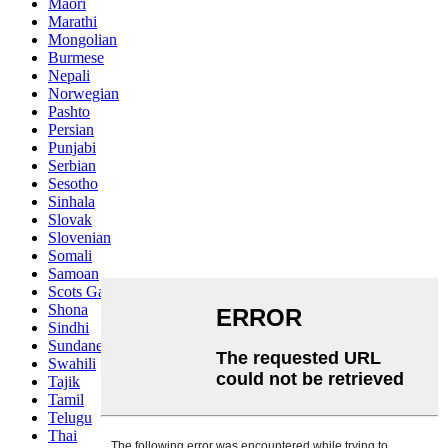
Maori
Marathi
Mongolian
Burmese
Nepali
Norwegian
Pashto
Persian
Punjabi
Serbian
Sesotho
Sinhala
Slovak
Slovenian
Somali
Samoan
Scots Gaelic
Shona
Sindhi
Sundanese
Swahili
Tajik
Tamil
Telugu
Thai