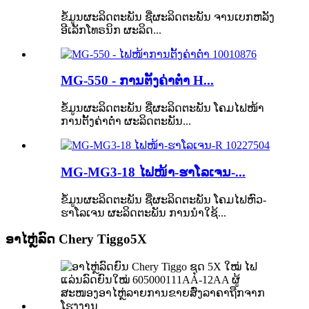
ຂໍ້ມູນຜະລິດຕະພັນ ຊື່ຜະລິດຕະພັນ ຈານເບກຫລັງ
ອີເລັກໂທຣນິກ ຜະລິດ...
MG-550 - ການຕັ້ງຄ່າຕ່ຳ H...
ຂໍ້ມູນຜະລິດຕະພັນ ຊື່ຜະລິດຕະພັນ ໂຄມໄຟໜ້າ
ການຕັ້ງຄ່າຕ່ຳ ຜະລິດຕະພັນ...
MG-MG3-18 ໄຟໜ້າ-ຮາໂລເຈນ-...
ຂໍ້ມູນຜະລິດຕະພັນ ຊື່ຜະລິດຕະພັນ ໂຄມໄຟຫົວ-
ຮາໂລເຈນ ຜະລິດຕະພັນ ການນຳໃຊ້...
ອາໄຫຼ່ລົດ Chery Tiggo5X