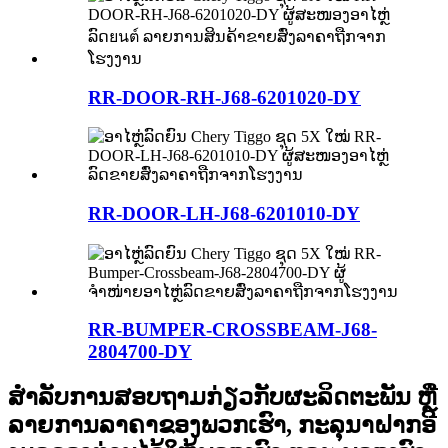
RR-DOOR-RH-J68-6201020-DY
RR-DOOR-LH-J68-6201010-DY
RR-BUMPER-CROSSBEAM-J68-
2804700-DY
ສຳລັບການສອບຖາມກ່ຽວກັບຜະລິດຕະພັນ ຫຼື
ລາຍການລາຄາຂອງພວກເຮົາ, ກະລຸນາຝາກອີ