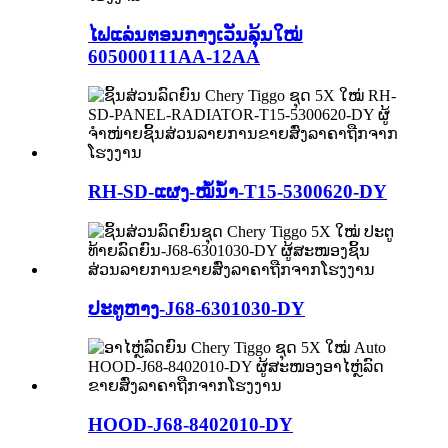
ໄຟແລ່ນຕອນກາງເວັນລຸ້ນໃໝ່
605000111AA-12AA
RH-SD-ແຜງ-ໝໍ້ນ້ຳ-T15-5300620-DY
ປະຕູຫາງ-J68-6301030-DY
HOOD-J68-8402010-DY