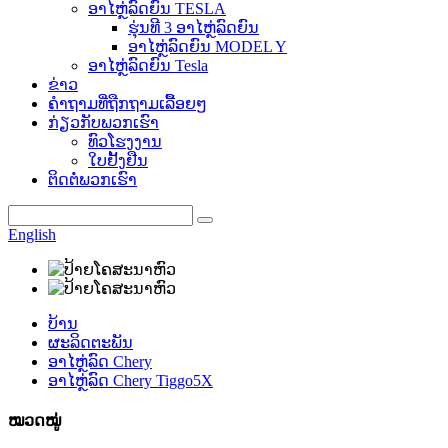
ອາໄຫຼ່ລົດຍົນ TESLA
ຮຸ່ນທີ 3 ອາໄຫຼ່ລົດຍົນ
ອາໄຫຼ່ລົດຍົນ MODEL Y
ອາໄຫຼ່ລົດຍົນ Tesla
ຂ່າວ
ຄຳຖາມທີ່ຖືກຖາມເລື້ອຍໆ
ກ່ຽວກັບພວກເຮົາ
ທົວໂຮງງານ
ໃບຢັ້ງຢືນ
ຕິດຕໍ່ພວກເຮົາ
English
ບ້ານ
ຜະລິດຕະພັນ
ອາໄຫຼ່ລົດ Chery
ອາໄຫຼ່ລົດ Chery Tiggo5X
ໝວດໝູ່