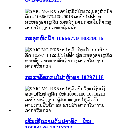
ກະຕຸກຫົດນ້ຳ-10666779-10829016
ກະແຈລັອກກະໂປງຫຼັງຄາ-10297118
ເຊັນເຊີຄວາມດັນຢາງລົດ - ໃໝ່ -
10003186-10718213