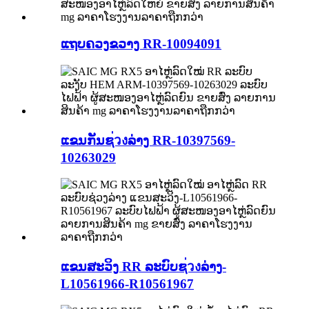
ແຖບຄວງຂວາງ RR-10094091
ແຂນກັນຊ่วงລ່າງ RR-10397569-
10263029
ແຂນສະວິງ RR ລະບົບຊ่วงລ່າງ-
L10561966-R10561967