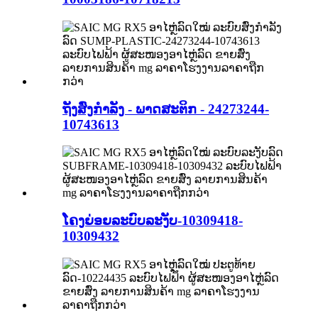
ຖັງສົ່ງກຳລັງ - ພາດສະຕິກ - 24273244-
10743613
ໂຄງຍ່ອຍລະບົບລະງັບ-10309418-
10309432