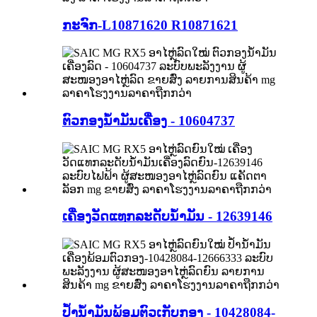
ກະຈົກ-L10871620 R10871621
ຕົວກອງນ້ຳມັນເຄື່ອງ - 10604737
ເຄື່ອງວັດແທກລະດັບນ້ຳມັນ - 12639146
ປໍ້ານ້ຳມັນພ້ອມຕົວເກັບກອງ - 10428084-