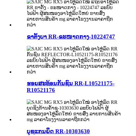
ຂາຕັ້ງບາ RR-ຂະໜາດກາງ-10224747
ຮອຍສະທ້ອນກັນຊົນ RR-L10521175-
R10521176
ບຸຊແກນຍຶດ RR-10303630