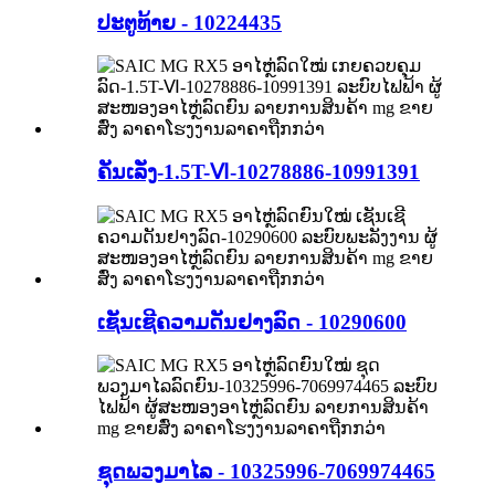
ປະຕູທ້າຍ - 10224435
ຄັນເລັ່ງ-1.5T-Ⅵ-10278886-10991391
ເຊັນເຊີຄວາມດັນຢາງລົດ - 10290600
ຊຸດພວງມາໄລ - 10325996-7069974465