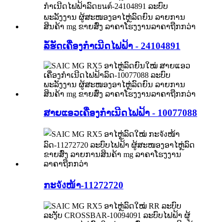
ລໍ້ຮັດເຄື່ອງກຳເນີດໄຟຟ້າ - 24104891
ສາຍແອວເຄື່ອງກຳເນີດໄຟຟ້າ - 10077088
ກະจังໜ້າ-11272720