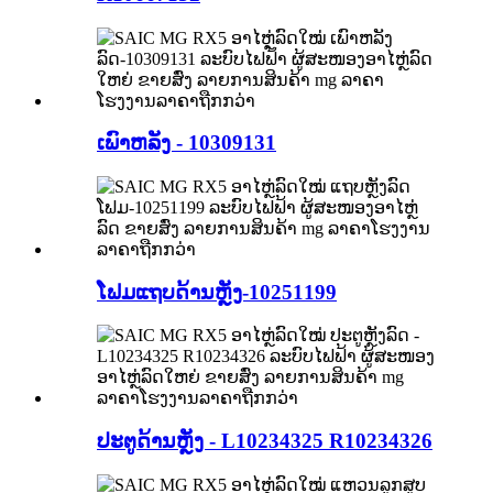
ເພົາຫລັງ - 10309131
ໂຟມແຖບດ້ານຫຼັງ-10251199
ປະຕູດ້ານຫຼັງ - L10234325 R10234326