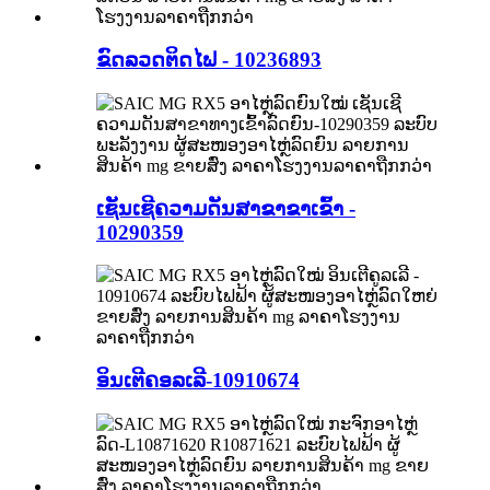
ຂົດລວດຕິດໄຟ - 10236893
ເຊັນເຊີຄວາມດັນສາຂາຂາເຂົ້າ -
10290359
ອິນເຕີຄອລເລີ-10910674