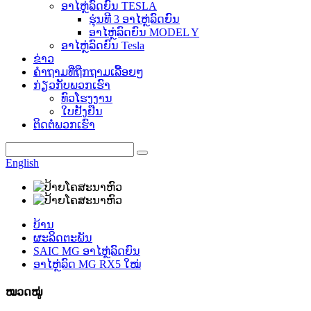
ອາໄຫຼ່ລົດຍົນ TESLA
ຮຸ່ນທີ 3 ອາໄຫຼ່ລົດຍົນ
ອາໄຫຼ່ລົດຍົນ MODEL Y
ອາໄຫຼ່ລົດຍົນ Tesla
ຂ່າວ
ຄຳຖາມທີ່ຖືກຖາມເລື້ອຍໆ
ກ່ຽວກັບພວກເຮົາ
ທົວໂຮງງານ
ໃບຢັ້ງຢືນ
ຕິດຕໍ່ພວກເຮົາ
English
ບ້ານ
ຜະລິດຕະພັນ
SAIC MG ອາໄຫຼ່ລົດຍົນ
ອາໄຫຼ່ລົດ MG RX5 ໃໝ່
ໝວດໝູ່