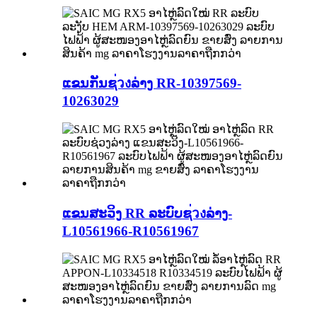
ແຂນກັນຊ่วงລ່າງ RR-10397569-
10263029
ແຂນສະວິງ RR ລະບົບຊ่วงລ່າງ-
L10561966-R10561967