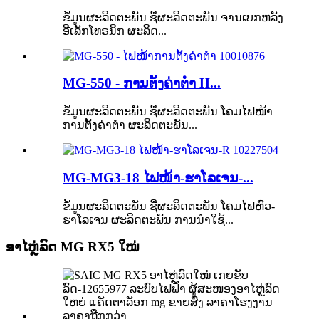
ຂໍ້ມູນຜະລິດຕະພັນ ຊື່ຜະລິດຕະພັນ ຈານເບກຫລັງ
ອີເລັກໂທຣນິກ ຜະລິດ...
MG-550 - ການຕັ້ງຄ່າຕ່ຳ H...
ຂໍ້ມູນຜະລິດຕະພັນ ຊື່ຜະລິດຕະພັນ ໂຄມໄຟໜ້າ
ການຕັ້ງຄ່າຕ່ຳ ຜະລິດຕະພັນ...
MG-MG3-18 ໄຟໜ້າ-ຮາໂລເຈນ-...
ຂໍ້ມູນຜະລິດຕະພັນ ຊື່ຜະລິດຕະພັນ ໂຄມໄຟຫົວ-
ຮາໂລເຈນ ຜະລິດຕະພັນ ການນຳໃຊ້...
ອາໄຫຼ່ລົດ MG RX5 ໃໝ່