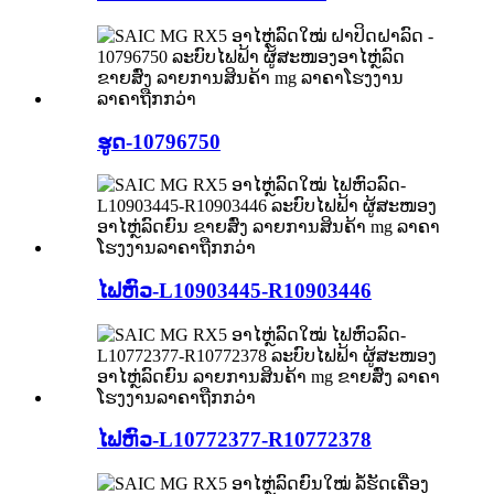
ຮູດ-10796750
ໄຟຫົວ-L10903445-R10903446
ໄຟຫົວ-L10772377-R10772378