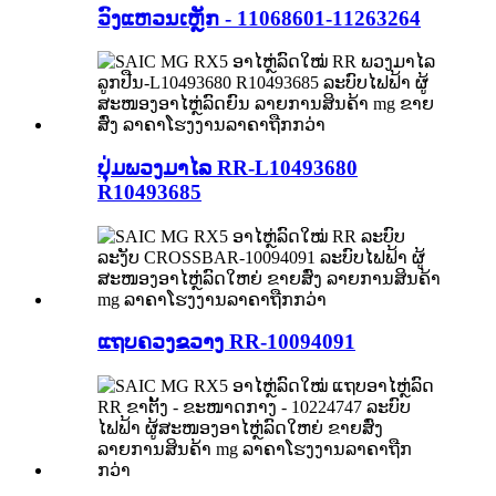
ວົງແຫວນເຫຼັກ - 11068601-11263264
ປຸ່ມພວງມາໄລ RR-L10493680
R10493685
ແຖບຄວງຂວາງ RR-10094091