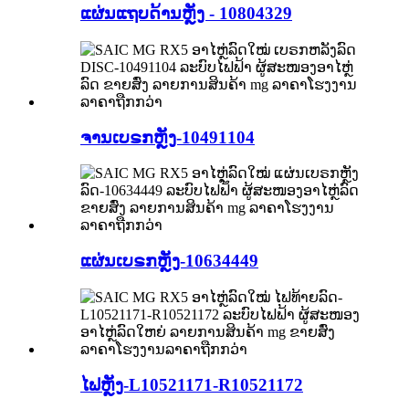
ແຜ່ນແຖບດ້ານຫຼັງ - 10804329
ຈານເບຣກຫຼັງ-10491104
ແຜ່ນເບຣກຫຼັງ-10634449
ໄຟຫຼັງ-L10521171-R10521172