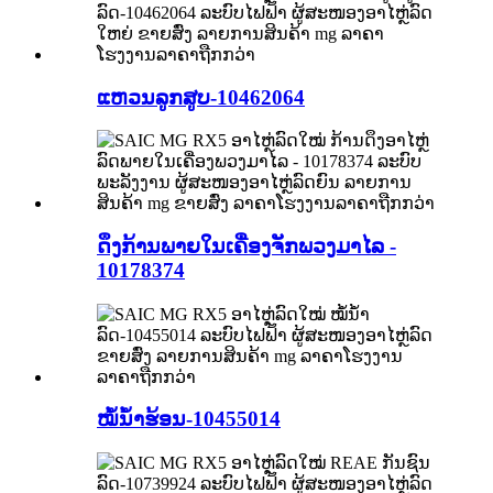
ແຫວນລູກສູບ-10462064
ດຶງກ້ານພາຍໃນເຄື່ອງຈັກພວງມາໄລ -
10178374
ໝໍ້ນ້ຳຮ້ອນ-10455014