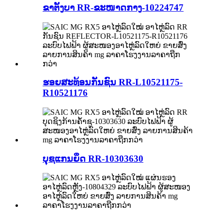
ຂາຕັ້ງບາ RR-ຂະໜາດກາງ-10224747
ຮອຍສະທ້ອນກັນຊົນ RR-L10521175-
R10521176
ບຸຊແກນຍຶດ RR-10303630