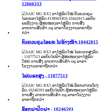
12666333
ຕົວຄວບຄຸມໄລຍະ-ໄປຂ້າງໜ້າ-10442815
ໄຟເບຣກສູງ - 11077513
ລັອກຝາປິດຝາ - 10246593