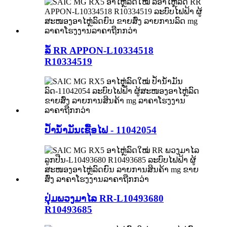
ລໍ້ RR APPON-L10334518
R10334519
ປໍ້ານໍ້າມັນເຊື້ອໄຟ - 11042054
ປຸ່ມພວງມາໄລ RR-L10493680
R10493685