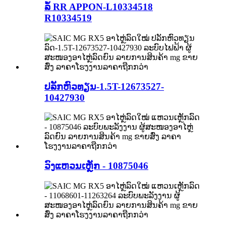
ລໍ້ RR APPON-L10334518
R10334519
ປລັກຫົວທຽນ-1.5T-12673527-
10427930
ວົງແຫວນເຫຼັກ - 10875046