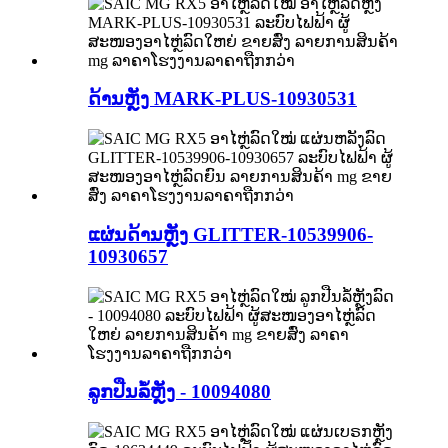
ດ້ານຫຼັງ MARK-PLUS-10930531
ແຜ່ນດ້ານຫຼັງ GLITTER-10539906-
10930657
ລູກປືນລໍ້ຫຼັງ - 10094080