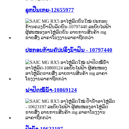
ລູກປືນເກຍ-12655977
ປະກອບກ້ານຄัปປລິ່ງນໍ້າຝົນ - 10797440
ຝາປິດໝໍ້ນ້ຳ-10869124
ປໍ້ານໍ້າ-10623197