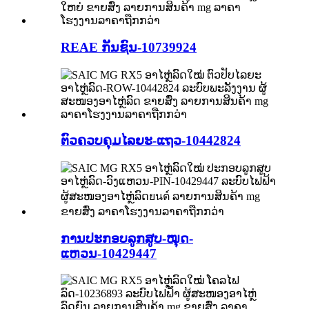
REAE ກັນຊົນ-10739924
ຕົວຄວບຄຸມໄລຍະ-ແຖວ-10442824
ການປະກອບລູກສູບ-ໝຸດ-
ແຫວນ-10429447