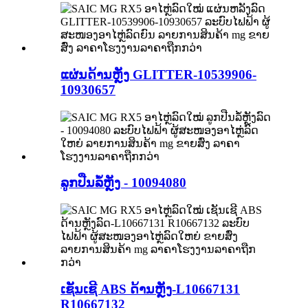
ແຜ່ນດ້ານຫຼັງ GLITTER-10539906-
10930657
ລູກປືນລໍ້ຫຼັງ - 10094080
ເຊັນເຊີ ABS ດ້ານຫຼັງ-L10667131
R10667132