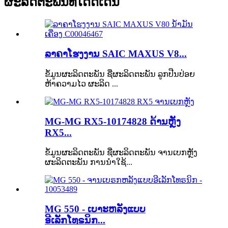
ຜະລິດຕະພັນທີ່ໂດດເດັ່ນ
ລາຄາໂຮງງານ SAIC MAXUS V8...
ຂໍ້ມູນຜະລິດຕະພັນ ຊື່ຜະລິດຕະພັນ ລູກປືນປ່ອຍ
ຫ້າຄວາມໄວ ຜະລິດ ...
MG-MG RX5-10174828 ດ້ານຫຼັງ
RX5...
ຂໍ້ມູນຜະລິດຕະພັນ ຊື່ຜະລິດຕະພັນ ຈານເບກຫຼັງ
ຜະລິດຕະພັນ ການນຳໃຊ້...
MG 550 - ເບາະຫລັງແບບ
ອີເລັກໂທຣນິກ...