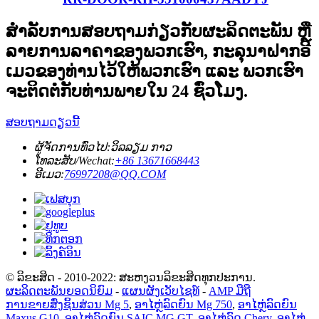
ສຳລັບການສອບຖາມກ່ຽວກັບຜະລິດຕະພັນ ຫຼື
ລາຍການລາຄາຂອງພວກເຮົາ, ກະລຸນາຝາກອີ
ເມວຂອງທ່ານໄວ້ໃຫ້ພວກເຮົາ ແລະ ພວກເຮົາ
ຈະຕິດຕໍ່ກັບທ່ານພາຍໃນ 24 ຊົ່ວໂມງ.
ສອບຖາມດຽວນີ້
ຜູ້ຈັດການທົ່ວໄປ:
ວິລລຽມ ກາວ
ໂທລະສັບ/Wechat:
+86 13671668443
ອີເມວ:
76997208@QQ.COM
© ລິຂະສິດ - 2010-2022: ສະຫງວນລິຂະສິດທຸກປະການ.
ຜະລິດຕະພັນຍອດນິຍົມ
-
ແຜນຜັງເວັບໄຊທ໌
-
AMP ມືຖື
ການຂາຍສົ່ງຊິ້ນສ່ວນ Mg 5
,
ອາໄຫຼ່ລົດຍົນ Mg 750
,
ອາໄຫຼ່ລົດຍົນ
Maxus G10
,
ອາໄຫຼ່ລົດຍົນ SAIC MG GT
,
ອາໄຫຼ່ລົດ Chery
,
ອາໄຫຼ່