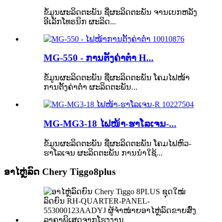
ຂໍ້ມູນຜະລິດຕະພັນ ຊື່ຜະລິດຕະພັນ ຈານເບກຫລັງ
ອີເລັກໂທຣນິກ ຜະລິດ...
MG-550 - ການຕັ້ງຄ່າຕ່ຳ H...
ຂໍ້ມູນຜະລິດຕະພັນ ຊື່ຜະລິດຕະພັນ ໂຄມໄຟໜ້າ
ການຕັ້ງຄ່າຕ່ຳ ຜະລິດຕະພັນ...
MG-MG3-18 ໄຟໜ້າ-ຮາໂລເຈນ-...
ຂໍ້ມູນຜະລິດຕະພັນ ຊື່ຜະລິດຕະພັນ ໂຄມໄຟຫົວ-
ຮາໂລເຈນ ຜະລິດຕະພັນ ການນຳໃຊ້...
ອາໄຫຼ່ລົດ Chery Tiggo8plus