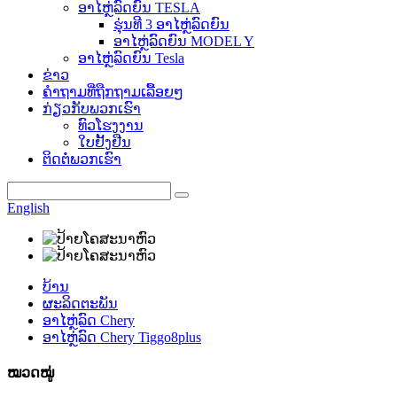
ອາໄຫຼ່ລົດຍົນ TESLA
ຮຸ່ນທີ 3 ອາໄຫຼ່ລົດຍົນ
ອາໄຫຼ່ລົດຍົນ MODEL Y
ອາໄຫຼ່ລົດຍົນ Tesla
ຂ່າວ
ຄຳຖາມທີ່ຖືກຖາມເລື້ອຍໆ
ກ່ຽວກັບພວກເຮົາ
ທົວໂຮງງານ
ໃບຢັ້ງຢືນ
ຕິດຕໍ່ພວກເຮົາ
English
ບ້ານ
ຜະລິດຕະພັນ
ອາໄຫຼ່ລົດ Chery
ອາໄຫຼ່ລົດ Chery Tiggo8plus
ໝວດໝູ່