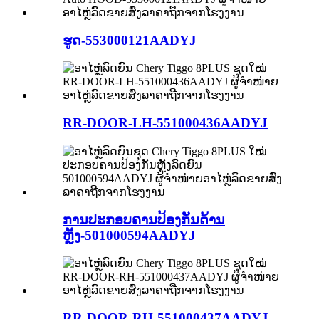
ຮູດ-553000121AADYJ
RR-DOOR-LH-551000436AADYJ
ການປະກອບຄານປ້ອງກັນດ້ານ
ຫຼັງ-501000594AADYJ
RR-DOOR-RH-551000437AADYJ