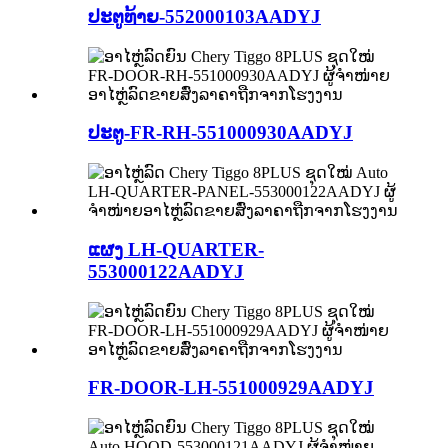
ປະຕູທ້າຍ-552000103AADYJ
ປະຕູ-FR-RH-551000930AADYJ
ແຜງ LH-QUARTER-
553000122AADYJ
FR-DOOR-LH-551000929AADYJ