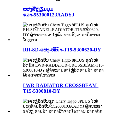
ແຜງສີ່ຫຼ່ຽມມຸມ
ຂວາ-553000123AADYJ
RH-SD-ແຜງ-ໝໍ້ນ້ຳ-T15-5300620-DY
LWR-RADIATOR-CROSSBEAM-
T15-5300810-DY