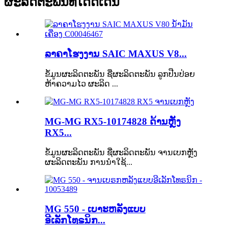
ຜະລິດຕະພັນທີ່ໂດດເດັ່ນ
ລາຄາໂຮງງານ SAIC MAXUS V8...
ຂໍ້ມູນຜະລິດຕະພັນ ຊື່ຜະລິດຕະພັນ ລູກປືນປ່ອຍ
ຫ້າຄວາມໄວ ຜະລິດ ...
MG-MG RX5-10174828 ດ້ານຫຼັງ
RX5...
ຂໍ້ມູນຜະລິດຕະພັນ ຊື່ຜະລິດຕະພັນ ຈານເບກຫຼັງ
ຜະລິດຕະພັນ ການນຳໃຊ້...
MG 550 - ເບາະຫລັງແບບ
ອີເລັກໂທຣນິກ...