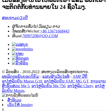
ເມວຂອງທ່ານໄວ້ໃຫ້ພວກເຮົາ ແລະ ພວກເຮົາ
ຈະຕິດຕໍ່ກັບທ່ານພາຍໃນ 24 ຊົ່ວໂມງ.
ສອບຖາມດຽວນີ້
ຜູ້ຈັດການທົ່ວໄປ:
ວິລລຽມ ກາວ
ໂທລະສັບ/Wechat:
+86 13671668443
ອີເມວ:
76997208@QQ.COM
© ລິຂະສິດ - 2010-2022: ສະຫງວນລິຂະສິດທຸກປະການ.
ຜະລິດຕະພັນຍອດນິຍົມ
-
ແຜນຜັງເວັບໄຊທ໌
-
AMP ມືຖື
ອາໄຫຼ່ລົດຍົນ Maxus G10
,
ອາໄຫຼ່ລົດຍົນ SAIC MG GT
,
ການຂາຍ
ສົ່ງຊິ້ນສ່ວນ Mg 5
,
ອາໄຫຼ່ລົດຍົນ Mg 750
,
ອາໄຫຼ່ລົດ Chery
,
ອາໄຫຼ່
ລົດຍົນ Maxus
,
ສົ່ງອີເມວ
ເຮັດໃຫ້ Inquiny
x