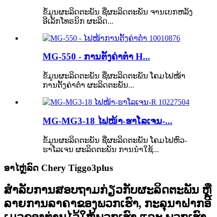
ຂໍ້ມູນຜະລິດຕະພັນ ຊື່ຜະລິດຕະພັນ ຈານເບກຫລັງ
ອີເລັກໂທຣນິກ ຜະລິດ...
MG-550 - ການຕັ້ງຄ່າຕ່ຳ H...
ຂໍ້ມູນຜະລິດຕະພັນ ຊື່ຜະລິດຕະພັນ ໂຄມໄຟໜ້າ
ການຕັ້ງຄ່າຕ່ຳ ຜະລິດຕະພັນ...
MG-MG3-18 ໄຟໜ້າ-ຮາໂລເຈນ-...
ຂໍ້ມູນຜະລິດຕະພັນ ຊື່ຜະລິດຕະພັນ ໂຄມໄຟຫົວ-
ຮາໂລເຈນ ຜະລິດຕະພັນ ການນຳໃຊ້...
ອາໄຫຼ່ລົດ Chery Tiggo3plus
ສຳລັບການສອບຖາມກ່ຽວກັບຜະລິດຕະພັນ ຫຼື
ລາຍການລາຄາຂອງພວກເຮົາ, ກະລຸນາຝາກອີ