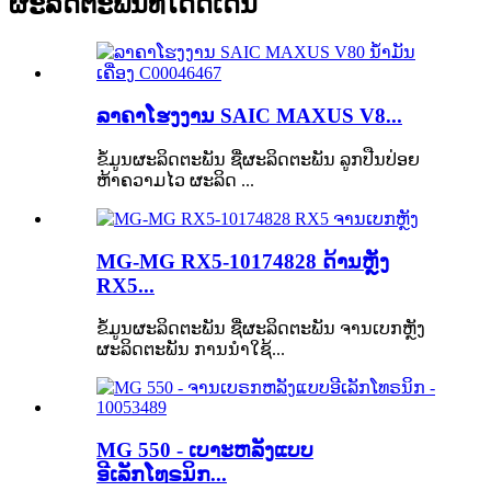
ຜະລິດຕະພັນທີ່ໂດດເດັ່ນ
ລາຄາໂຮງງານ SAIC MAXUS V8...
ຂໍ້ມູນຜະລິດຕະພັນ ຊື່ຜະລິດຕະພັນ ລູກປືນປ່ອຍ
ຫ້າຄວາມໄວ ຜະລິດ ...
MG-MG RX5-10174828 ດ້ານຫຼັງ
RX5...
ຂໍ້ມູນຜະລິດຕະພັນ ຊື່ຜະລິດຕະພັນ ຈານເບກຫຼັງ
ຜະລິດຕະພັນ ການນຳໃຊ້...
MG 550 - ເບາະຫລັງແບບ
ອີເລັກໂທຣນິກ...