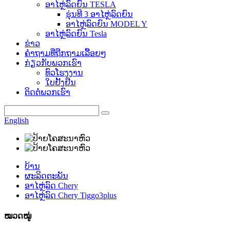
ອາໄຫຼ່ລົດຍົນ TESLA
ຮຸ່ນທີ 3 ອາໄຫຼ່ລົດຍົນ
ອາໄຫຼ່ລົດຍົນ MODEL Y
ອາໄຫຼ່ລົດຍົນ Tesla
ຂ່າວ
ຄຳຖາມທີ່ຖືກຖາມເລື້ອຍໆ
ກ່ຽວກັບພວກເຮົາ
ທົວໂຮງງານ
ໃບຢັ້ງຢືນ
ຕິດຕໍ່ພວກເຮົາ
English
ບ້ານ
ຜະລິດຕະພັນ
ອາໄຫຼ່ລົດ Chery
ອາໄຫຼ່ລົດ Chery Tiggo3plus
ໝວດໝູ່