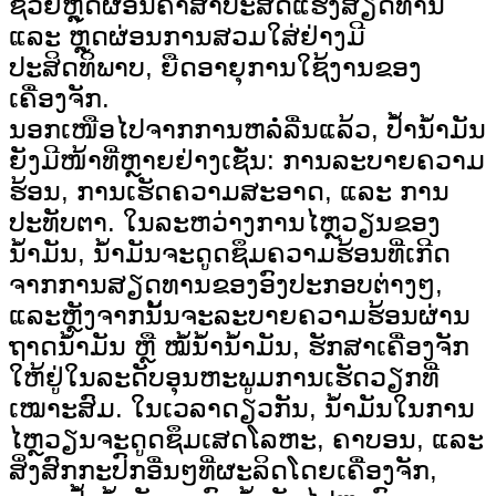
ຊ່ວຍຫຼຸດຜ່ອນຄ່າສຳປະສິດແຮງສຽດທານ
ແລະ ຫຼຸດຜ່ອນການສວມໃສ່ຢ່າງມີ
ປະສິດທິພາບ, ຍືດອາຍຸການໃຊ້ງານຂອງ
ເຄື່ອງຈັກ.
ນອກເໜືອໄປຈາກການຫລໍ່ລື່ນແລ້ວ, ປໍ້ານໍ້າມັນ
ຍັງມີໜ້າທີ່ຫຼາຍຢ່າງເຊັ່ນ: ການລະບາຍຄວາມ
ຮ້ອນ, ການເຮັດຄວາມສະອາດ, ແລະ ການ
ປະທັບຕາ. ໃນລະຫວ່າງການໄຫຼວຽນຂອງ
ນໍ້າມັນ, ນໍ້າມັນຈະດູດຊຶມຄວາມຮ້ອນທີ່ເກີດ
ຈາກການສຽດທານຂອງອົງປະກອບຕ່າງໆ,
ແລະຫຼັງຈາກນັ້ນຈະລະບາຍຄວາມຮ້ອນຜ່ານ
ຖາດນໍ້າມັນ ຫຼື ໝໍ້ນໍ້ານໍ້າມັນ, ຮັກສາເຄື່ອງຈັກ
ໃຫ້ຢູ່ໃນລະດັບອຸນຫະພູມການເຮັດວຽກທີ່
ເໝາະສົມ. ໃນເວລາດຽວກັນ, ນໍ້າມັນໃນການ
ໄຫຼວຽນຈະດູດຊຶມເສດໂລຫະ, ຄາບອນ, ແລະ
ສິ່ງສົກກະປົກອື່ນໆທີ່ຜະລິດໂດຍເຄື່ອງຈັກ,