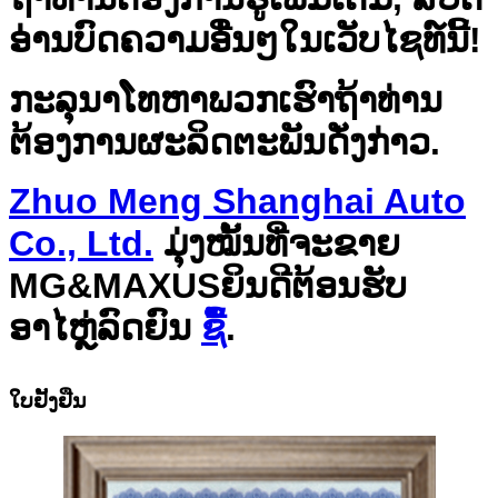
ອ່ານບົດຄວາມອື່ນໆໃນເວັບໄຊທ໌ນີ້!
ກະລຸນາໂທຫາພວກເຮົາຖ້າທ່ານ
ຕ້ອງການຜະລິດຕະພັນດັ່ງກ່າວ.
Zhuo Meng Shanghai Auto
Co., Ltd.
ມຸ່ງໝັ້ນທີ່ຈະຂາຍ
MG&
MAXUS
ຍິນດີຕ້ອນຮັບ
ອາໄຫຼ່ລົດຍົນ
ຊື້
.
ໃບຢັ້ງຢືນ