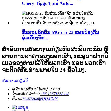
Chery Tiggo4 pro Auto...
ຊິ້ນສ່ວນລົດຍົນ MG5 i5-23 ແຜ່ນປ້ອງກັນ
ລຸ່ມເຄື່ອງຈັກ...
ສຳລັບການສອບຖາມກ່ຽວກັບຜະລິດຕະພັນ ຫຼື
ລາຍການລາຄາຂອງພວກເຮົາ, ກະລຸນາຝາກອີ
ເມວຂອງທ່ານໄວ້ໃຫ້ພວກເຮົາ ແລະ ພວກເຮົາ
ຈະຕິດຕໍ່ກັບທ່ານພາຍໃນ 24 ຊົ່ວໂມງ.
ສອບຖາມດຽວນີ້
ຜູ້ຈັດການທົ່ວໄປ:
ວິລລຽມ ກາວ
ໂທລະສັບ/Wechat:
+86 13671668443
ອີເມວ:
76997208@QQ.COM