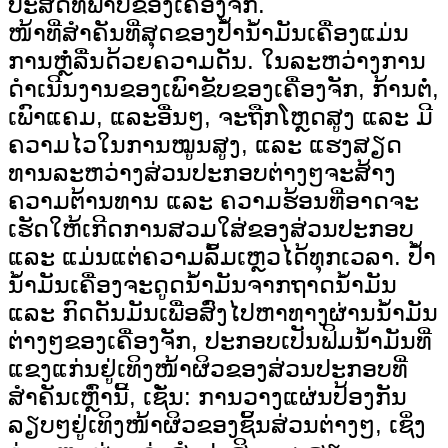
ປະສິດທິພາບຂອງເຄື່ອງຈັກ.
ໜ້າທີ່ສຳຄັນທີ່ສຸດຂອງປ້ຳນ້ຳມັນເຄື່ອງແມ່ນ
ການຫຼໍ່ລື່ນດ້ວຍຄວາມດັນ. ໃນລະຫວ່າງການ
ດຳເນີນງານຂອງເພົາຂັບຂອງເຄື່ອງຈັກ, ກ້ານຕໍ່,
ເພົາແຄມ, ແລະອື່ນໆ, ຈະຖືກໂຫຼດສູງ ແລະ ມີ
ຄວາມໄວໃນການໝູນສູງ, ແລະ ແຮງສຽດ
ທານລະຫວ່າງສ່ວນປະກອບຕ່າງໆຈະສ້າງ
ຄວາມຕ້ານທານ ແລະ ຄວາມຮ້ອນທີ່ອາດຈະ
ເຮັດໃຫ້ເກີດການສວມໃສ່ຂອງສ່ວນປະກອບ
ແລະ ແມ່ນແຕ່ຄວາມລົ້ມເຫຼວໄດ້ທຸກເວລາ. ປ້ຳ
ນ້ຳມັນເຄື່ອງຈະດູດນ້ຳມັນຈາກຖາດນ້ຳມັນ
ແລະ ກົດດັນມັນເພື່ອສົ່ງໄປຫາທາງຜ່ານນ້ຳມັນ
ຕ່າງໆຂອງເຄື່ອງຈັກ, ປະກອບເປັນຟິມນ້ຳມັນທີ່
ແຂງແກ່ນຢູ່ເທິງໜ້າຜິວຂອງສ່ວນປະກອບທີ່
ສຳຄັນເຫຼົ່ານີ້, ເຊັ່ນ: ການວາງແຜ່ນປ້ອງກັນ
ລຽບໆຢູ່ເທິງໜ້າຜິວຂອງຊິ້ນສ່ວນຕ່າງໆ, ເຊິ່ງ