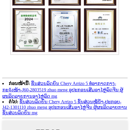
ກ່ອນໜ້ານີ້:
ຊິ້ນສ່ວນລົດຍົນ Chery Arrizo 5 ທໍ່ອາກາດກາງ-
ກະจังໜ້າ-J60-2803519 zhuo meng ອຸປະກອນເສີມອາໄຫຼ່ລົດຈີນ ຜູ້
ຜະລິດລາຍການອາໄຫຼ່ລົດ mg
ຕໍ່ໄປ:
ຊິ້ນສ່ວນລົດຍົນ Chery Arrizo 5 ຊິ້ນສ່ວນໝໍ້ນ້ຳ-ປະກອບ-
J42-1301110 zhuo meng ອຸປະກອນເສີມອາໄຫຼ່ຈີນ ຜູ້ຜະລິດລາຍການ
ຊິ້ນສ່ວນລົດຍົນ mg