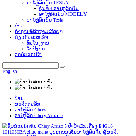
ອາໄຫຼ່ລົດຍົນ TESLA
ຮຸ່ນທີ 3 ອາໄຫຼ່ລົດຍົນ
ອາໄຫຼ່ລົດຍົນ MODEL Y
ອາໄຫຼ່ລົດຍົນ Tesla
ຂ່າວ
ຄຳຖາມທີ່ຖືກຖາມເລື້ອຍໆ
ກ່ຽວກັບພວກເຮົາ
ທົວໂຮງງານ
ໃບຢັ້ງຢືນ
ຕິດຕໍ່ພວກເຮົາ
English
ບ້ານ
ຜະລິດຕະພັນ
ອາໄຫຼ່ລົດ Chery
ອາໄຫຼ່ລົດ Chery Arrizo 5