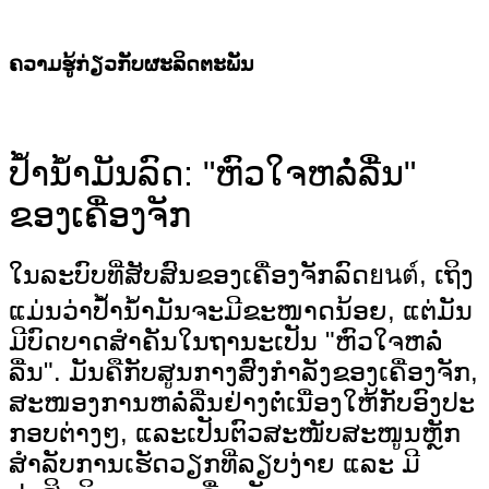
ຄວາມຮູ້ກ່ຽວກັບຜະລິດຕະພັນ
ປໍ້ານໍ້າມັນລົດ: "ຫົວໃຈຫລໍ່ລື່ນ"
ຂອງເຄື່ອງຈັກ
ໃນລະບົບທີ່ສັບສົນຂອງເຄື່ອງຈັກລົດยนต์, ເຖິງ
ແມ່ນວ່າປໍ້ານໍ້າມັນຈະມີຂະໜາດນ້ອຍ, ແຕ່ມັນ
ມີບົດບາດສຳຄັນໃນຖານະເປັນ "ຫົວໃຈຫລໍ່
ລື່ນ". ມັນຄືກັບສູນກາງສົ່ງກຳລັງຂອງເຄື່ອງຈັກ,
ສະໜອງການຫລໍ່ລື່ນຢ່າງຕໍ່ເນື່ອງໃຫ້ກັບອົງປະ
ກອບຕ່າງໆ, ແລະເປັນຕົວສະໜັບສະໜູນຫຼັກ
ສຳລັບການເຮັດວຽກທີ່ລຽບງ່າຍ ແລະ ມີ