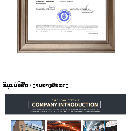
ຂໍ້ມູນບໍລິສັດ / ງານວາງສະແດງ