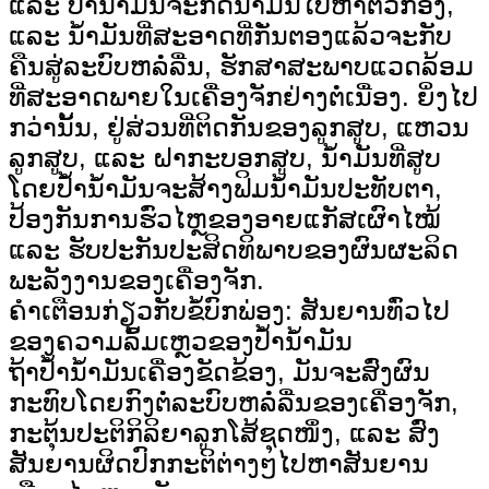
ແລະ ປໍ້ານໍ້າມັນຈະກົດນໍ້າມັນໄປຫາຕົວກອງ,
ແລະ ນໍ້າມັນທີ່ສະອາດທີ່ກັ່ນຕອງແລ້ວຈະກັບ
ຄືນສູ່ລະບົບຫລໍ່ລື່ນ, ຮັກສາສະພາບແວດລ້ອມ
ທີ່ສະອາດພາຍໃນເຄື່ອງຈັກຢ່າງຕໍ່ເນື່ອງ. ຍິ່ງໄປ
ກວ່ານັ້ນ, ຢູ່ສ່ວນທີ່ຕິດກັນຂອງລູກສູບ, ແຫວນ
ລູກສູບ, ແລະ ຝາກະບອກສູບ, ນໍ້າມັນທີ່ສູບ
ໂດຍປໍ້ານໍ້າມັນຈະສ້າງຟິມນໍ້າມັນປະທັບຕາ,
ປ້ອງກັນການຮົ່ວໄຫຼຂອງອາຍແກັສເຜົາໄໝ້
ແລະ ຮັບປະກັນປະສິດທິພາບຂອງຜົນຜະລິດ
ພະລັງງານຂອງເຄື່ອງຈັກ.
ຄຳເຕືອນກ່ຽວກັບຂໍ້ບົກພ່ອງ: ສັນຍານທົ່ວໄປ
ຂອງຄວາມລົ້ມເຫຼວຂອງປໍ້ານໍ້າມັນ
ຖ້າປໍ້ານ້ຳມັນເຄື່ອງຂັດຂ້ອງ, ມັນຈະສົ່ງຜົນ
ກະທົບໂດຍກົງຕໍ່ລະບົບຫລໍ່ລື່ນຂອງເຄື່ອງຈັກ,
ກະຕຸ້ນປະຕິກິລິຍາລູກໂສ້ຊຸດໜຶ່ງ, ແລະ ສົ່ງ
ສັນຍານຜິດປົກກະຕິຕ່າງໆໄປຫາສັນຍານ