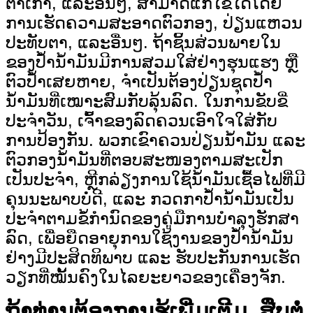
ຕາເກົ່າ, ແລະອື່ນໆ, ສາມາດແກ້ໄຂໄດ້ໂດຍ
ການເຮັດຄວາມສະອາດຕົວກອງ, ປ່ຽນແຫວນ
ປະທັບຕາ, ແລະອື່ນໆ. ຖ້າຊິ້ນສ່ວນພາຍໃນ
ຂອງປໍ້ານໍ້າມັນມີການສວມໃສ່ຢ່າງຮຸນແຮງ ຫຼື
ຕົວປໍ້າເສຍຫາຍ, ຈຳເປັນຕ້ອງປ່ຽນຊຸດປໍ້າ
ນໍ້າມັນທີ່ເໝາະສົມກັບລຸ້ນລົດ. ໃນການຂັບຂີ່
ປະຈຳວັນ, ເຈົ້າຂອງລົດຄວນເອົາໃຈໃສ່ກັບ
ການປ້ອງກັນ. ພວກເຂົາຄວນປ່ຽນນໍ້າມັນ ແລະ
ຕົວກອງນໍ້າມັນທີ່ຕອບສະໜອງຕາມສະເປັກ
ເປັນປະຈຳ, ຫຼີກລ່ຽງການໃຊ້ນໍ້າມັນເຊື້ອໄຟທີ່ມີ
ຄຸນນະພາບບໍ່ດີ, ແລະ ກວດກາປໍ້ານໍ້າມັນເປັນ
ປະຈຳຕາມຂໍ້ກຳນົດຂອງຄູ່ມືການບຳລຸງຮັກສາ
ລົດ, ເພື່ອຍືດອາຍຸການໃຊ້ງານຂອງປໍ້ານໍ້າມັນ
ຢ່າງມີປະສິດທິພາບ ແລະ ຮັບປະກັນການເຮັດ
ວຽກທີ່ໝັ້ນຄົງໃນໄລຍະຍາວຂອງເຄື່ອງຈັກ.
ຖ້າທ່ານຕ້ອງການຮູ້ເພີ່ມເຕີມ, ສືບຕໍ່