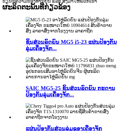
ຂຽນຂໍ້ຄວາມຂອງທ່ານຢູ່ນີ້ ແລະ ສົ່ງມາໃຫ້ພວກເຮົາ
ຜະລິດຕະພັນທີ່ກ່ຽວຂ້ອງ
ຊິ້ນສ່ວນລົດຍົນ MG5 i5-23 ແຜ່ນປ້ອງກັນ
ລຸ່ມເຄື່ອງຈັກ...
SAIC MG5-25 ຊິ້ນສ່ວນລົດຍົນ ກະດານ
ປ້ອງກັນລຸ່ມເຄື່ອງຈັກ...
ແຜ່ນປ້ອງກັນສ່ວນລຸ່ມຂອງເຄື່ອງຈັກ