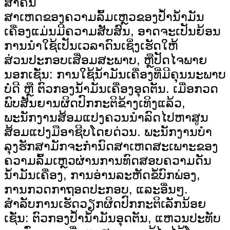
ສຳຄັນ
ສາເຫດຂອງຄວາມລົ້ມເຫຼວຂອງປໍ້ານໍ້າມັນ
ເຄື່ອງແມ່ນມີຄວາມສັບສົນ, ອາດຈະເປັນຍ້ອນ
ການນໍາໃຊ້ເປັນເວລາດົນເຊິ່ງເຮັດໃຫ້
ສ່ວນປະກອບເສື່ອມສະພາບ, ຫຼືປັດໄຈພາຍ
ນອກເຊັ່ນ: ການໃຊ້ນໍ້າມັນເຄື່ອງທີ່ມີຄຸນນະພາບ
ບໍ່ດີ ຫຼື ຕົວກອງນໍ້າມັນເຄື່ອງອຸດຕັນ. ເມື່ອກວດ
ພົບສັນຍານຜິດປົກກະຕິຂ້າງເທິງແລ້ວ,
ພະນັກງານສ້ອມແປງຄວນນໍາລົດໄປຫາສູນ
ສ້ອມແປງມືອາຊີບໂດຍດ່ວນ. ພະນັກງານບໍາ
ລຸງຮັກສາມັກຈະກໍານົດສາເຫດສະເພາະຂອງ
ຄວາມລົ້ມເຫຼວຜ່ານການທົດສອບຄວາມດັນ
ນໍ້າມັນເຄື່ອງ, ການອ່ານລະຫັດຂໍ້ບົກພ່ອງ,
ການກວດກາຖອດປະກອບ, ແລະອື່ນໆ.
ສຳລັບການເຮັດວຽກຜິດປົກກະຕິເລັກນ້ອຍ
ເຊັ່ນ: ຕົວກອງປໍ້ານໍ້າມັນອຸດຕັນ, ແຫວນປະທັບ