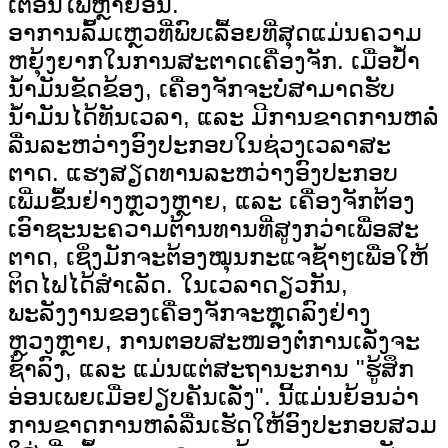
ເຕືອນໄພຫຼາຍອັນ.
ອາການລົ້ມເຫຼວທີ່ພົບເລື້ອຍທີ່ສຸດແມ່ນຄວາມ
ຫຍຸ້ງຍາກໃນການສະຕາດເຄື່ອງຈັກ. ເມື່ອປໍ້າ
ນໍ້າມັນຂັດຂ້ອງ, ເຄື່ອງຈັກຈະບໍ່ສາມາດຮັບ
ນໍ້າມັນໄດ້ທັນເວລາ, ແລະ ມີການຂາດການຫລໍ່
ລື່ນລະຫວ່າງອົງປະກອບໃນຊ່ວງເວລາສະ
ຕາດ. ແຮງສຽດທານລະຫວ່າງອົງປະກອບ
ເພີ່ມຂຶ້ນຢ່າງຫຼວງຫຼາຍ, ແລະ ເຄື່ອງຈັກຕ້ອງ
ເອົາຊະນະຄວາມຕ້ານທານທີ່ສູງກວ່າເພື່ອສະ
ຕາດ, ເຊິ່ງມັກຈະຕ້ອງໝຸນກະແຈຊ້ຳໆເພື່ອໃຫ້
ຕິດໄຟໄດ້ສຳເລັດ. ໃນເວລາດຽວກັນ,
ພະລັງງານຂອງເຄື່ອງຈັກຈະຫຼຸດລົງຢ່າງ
ຫຼວງຫຼາຍ, ການຕອບສະໜອງຕໍ່ການເລັ່ງຈະ
ຊ້າລົງ, ແລະ ແມ່ນແຕ່ສະຖານະການ "ຮູ້ສຶກ
ອ່ອນເພຍເມື່ອຢຽບຄັນເລັ່ງ". ນີ້ແມ່ນຍ້ອນວ່າ
ການຂາດການຫລໍ່ລື່ນເຮັດໃຫ້ອົງປະກອບສວມ