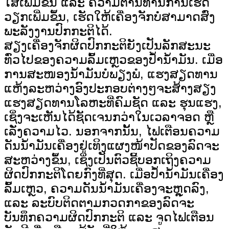
ໃສ່ເພີ່ມຂຶ້ນ ແລະ ຄວາມຕ້ານທານການເຮັດ
ວຽກເພີ່ມຂຶ້ນ, ເຮັດໃຫ້ເຄື່ອງຈັກບໍ່ສາມາດສົ່ງ
ພະລັງງານປົກກະຕິໄດ້.
ສຽງເຄື່ອງຈັກຜິດປົກກະຕິຍັງເປັນລັກສະນະ
ທົ່ວໄປຂອງຄວາມລົ້ມເຫຼວຂອງປໍ້ານໍ້າມັນ. ເມື່ອ
ການສະໜອງນໍ້າມັນບໍ່ພຽງພໍ, ແຮງສຽດທານ
ແຫ້ງລະຫວ່າງອົງປະກອບຕ່າງໆຈະສ້າງສຽງ
ແຮງສຽດທານໂລຫະທີ່ຄົມຊັດ ແລະ ຮຸນແຮງ,
ເຊິ່ງຈະເຫັນໄດ້ຊັດເຈນກວ່າໃນເວລາຈອດ ຫຼື
ເລັ່ງຄວາມໄວ. ນອກຈາກນັ້ນ, ໄຟເຕືອນຄວາມ
ດັນນໍ້າມັນເຄື່ອງຢູ່ເທິງແຜງໜ້າປັດຂອງລົດຈະ
ສະຫວ່າງຂຶ້ນ, ເຊິ່ງເປັນຕົວຊີ້ບອກເຖິງຄວາມ
ຜິດປົກກະຕິໂດຍກົງທີ່ສຸດ. ເມື່ອປໍ້ານໍ້າມັນເຄື່ອງ
ລົ້ມເຫຼວ, ຄວາມດັນນໍ້າມັນເຄື່ອງຈະຫຼຸດລົງ,
ແລະ ລະບົບຕິດຕາມກວດກາຂອງລົດຈະ
ບັນທຶກຄວາມຜິດປົກກະຕິ ແລະ ຈູດໄຟເຕືອນ