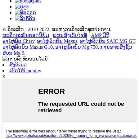
© ລິຂະສິດ - 2010-2022: ສະຫງວນລິຂະສິດທຸກປະການ.
ຜະລິດຕະພັນຍອດນິຍົມ
-
ແຜນຜັງເວັບໄຊທ໌
-
AMP ມືຖື
ອາໄຫຼ່ລົດ Chery
,
ອາໄຫຼ່ລົດຍົນ Maxus
,
ອາໄຫຼ່ລົດຍົນ SAIC MG GT
,
ອາໄຫຼ່ລົດຍົນ Maxus G10
,
ອາໄຫຼ່ລົດຍົນ Mg 750
,
ການຂາຍສົ່ງຊິ້ນ
ສ່ວນ Mg 5
,
ສົ່ງອີເມວ
ເຮັດໃຫ້ Inquiny
x