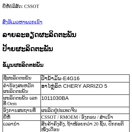
ຍີ່ຫໍ້ບໍລິສັດ: CSSOT
ສົ່ງອີເມວຫາພວກເຮົາ
ລາຍລະອຽດຜະລິດຕະພັນ
ປ້າຍຜະລິດຕະພັນ
ຂໍ້ມູນຜະລິດຕະພັນ
ຊື່ຜະລິດຕະພັນ
ປໍ້ານໍ້າມັນ-E4G16
ຄໍາຮ້ອງສະຫມັກ
ອາໄຫຼ່ລົດ CHERY ARRIZO 5
ຜະລິດຕະພັນ
1011030BA
ຜະລິດຕະພັນ ເລກ
ທີ່ Oem
ອົງການສະຖານທີ່
ຜະລິດຢູ່ປະເທດຈີນ
ຍີ່ຫໍ້
CSSOT / RMOEM / ອົງກອນ / ສຳເນົາ
ເວລານຳ
ສິນຄ້າຄົງຄັງ, ຖ້າໜ້ອຍກວ່າ 20 ຊິ້ນ, ປົກກະຕິ
ໜຶ່ງເດືອນ