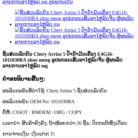
ຊິ້ນສ່ວນລົດຍົນ Chery Arrizo 5 ປໍ້ານ້ຳມັນເຄື່ອງ E4G16-
1011030BA zhuo meng ອຸປະກອນເສີມອາໄຫຼ່ລົດຈີນ ຜູ້ຜະລິດ
ລາຍການອາໄຫຼ່ລົດ mg
ຄໍາອະທິບາຍສັ້ນໆ:
ຜະລິດຕະພັນທີ່ນຳໃຊ້: Chery Arrizo 5 ຊິ້ນສ່ວນລົດຍົນ
ຜະລິດຕະພັນ OEM No: 1011030BA
ຍີ່ຫໍ້: CSSOT / RMOEM / ORG / COPY
ເວລານຳ: ສິນຄ້າຄົງຄັງ, ຖ້າໜ້ອຍກວ່າ 20 ຊິ້ນ, ປົກກະຕິໜຶ່ງເດືອນ
ການຈ່າຍເງິນ: ເງິນຝາກ Tt