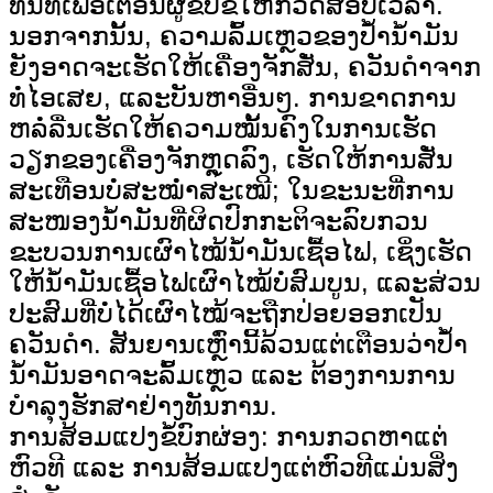
ທັນທີເພື່ອເຕືອນຜູ້ຂັບຂີ່ໃຫ້ກວດສອບເວລາ.
ນອກຈາກນັ້ນ, ຄວາມລົ້ມເຫຼວຂອງປໍ້ານໍ້າມັນ
ຍັງອາດຈະເຮັດໃຫ້ເຄື່ອງຈັກສັ່ນ, ຄວັນດຳຈາກ
ທໍ່ໄອເສຍ, ແລະບັນຫາອື່ນໆ. ການຂາດການ
ຫລໍ່ລື່ນເຮັດໃຫ້ຄວາມໝັ້ນຄົງໃນການເຮັດ
ວຽກຂອງເຄື່ອງຈັກຫຼຸດລົງ, ເຮັດໃຫ້ການສັ່ນ
ສະເທືອນບໍ່ສະໝໍ່າສະເໝີ; ໃນຂະນະທີ່ການ
ສະໜອງນໍ້າມັນທີ່ຜິດປົກກະຕິຈະລົບກວນ
ຂະບວນການເຜົາໄໝ້ນໍ້າມັນເຊື້ອໄຟ, ເຊິ່ງເຮັດ
ໃຫ້ນໍ້າມັນເຊື້ອໄຟເຜົາໄໝ້ບໍ່ສົມບູນ, ແລະສ່ວນ
ປະສົມທີ່ບໍ່ໄດ້ເຜົາໄໝ້ຈະຖືກປ່ອຍອອກເປັນ
ຄວັນດຳ. ສັນຍານເຫຼົ່ານີ້ລ້ວນແຕ່ເຕືອນວ່າປໍ້າ
ນໍ້າມັນອາດຈະລົ້ມເຫຼວ ແລະ ຕ້ອງການການ
ບຳລຸງຮັກສາຢ່າງທັນການ.
ການສ້ອມແປງຂໍ້ບົກຜ່ອງ: ການກວດຫາແຕ່
ຫົວທີ ແລະ ການສ້ອມແປງແຕ່ຫົວທີແມ່ນສິ່ງ