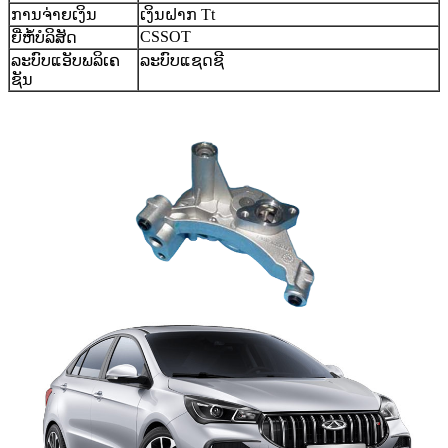
ການຈ່າຍເງິນ
ເງິນຝາກ Tt
CSSOT
ຍີ່ຫໍ້ບໍລິສັດ
ລະບົບແອັບພລິເຄ
ລະບົບແຊດຊີ
ຊັນ