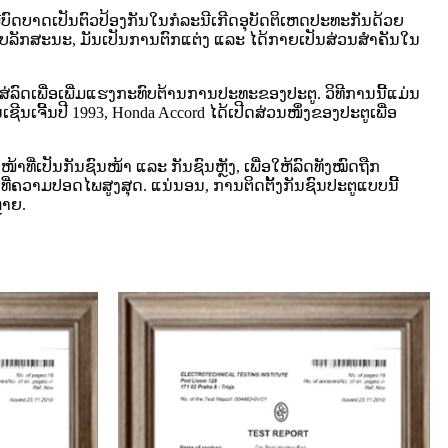
ົດບາດເປັນຕົວປ້ອງກັນໃນກໍລະນີເກີດອຸບັດຕິເຫດປະທະກັນດ້ວຍ
ນຮູບລັກສະນະ, ມັນເປັນການຕົກແຕ່ງ ແລະ ໄດ້ກາຍເປັນສ່ວນສຳຄັນໃນ
ສ່ລົດເພື່ອເພີ່ມແຮງກະທົບຕ້ານການປະທະຂອງປະຕູ. ວິທີການນີ້ແມ່ນ
ນເຈີ້ນປີ 1993, Honda Accord ໄດ້ເປີດສ່ວນໜຶ່ງຂອງປະຕູເພື່ອ
ີ່ເປັນກັນຊົນໜ້າ ແລະ ກັນຊົນຫຼັງ, ເພື່ອໃຫ້ລົດທັງໝົດຖືກ
ນທີ່ຄວາມປອດໄພສູງສຸດ. ແນ່ນອນ, ການຕິດຕັ້ງກັນຊົນປະຕູແບບນີ້
ຼາຍ.