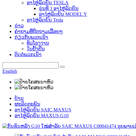
ອາໄຫຼ່ລົດຍົນ TESLA
ຮຸ່ນທີ 3 ອາໄຫຼ່ລົດຍົນ
ອາໄຫຼ່ລົດຍົນ MODEL Y
ອາໄຫຼ່ລົດຍົນ Tesla
ຂ່າວ
ຄຳຖາມທີ່ຖືກຖາມເລື້ອຍໆ
ກ່ຽວກັບພວກເຮົາ
ທົວໂຮງງານ
ໃບຢັ້ງຢືນ
ຕິດຕໍ່ພວກເຮົາ
English
ບ້ານ
ຜະລິດຕະພັນ
ອາໄຫຼ່ລົດຍົນ SAIC MAXUS
ອາໄຫຼ່ລົດຍົນ MAXUS G10