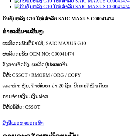
ກັນຊົນຫລັງ G10 ໃໝ່ ສຳລັບ SAIC MAXUS C00041474
ຄໍາອະທິບາຍສັ້ນໆ:
ຜະລິດຕະພັນທີ່ນຳໃຊ້: SAIC MAXUS G10
ຜະລິດຕະພັນ OEM NO: C00041474
ອົງການຈັດຕັ້ງ: ຜະລິດຢູ່ປະເທດຈີນ
ຍີ່ຫໍ້: CSSOT / RMOEM / ORG / COPY
ເວລານຳ: ຫຸ້ນ, ຖ້າໜ້ອຍກວ່າ 20 ຊິ້ນ, ປົກກະຕິໜຶ່ງເດືອນ
ການຈ່າຍເງິນ: ເງິນຝາກ TT
ຍີ່ຫໍ້ບໍລິສັດ: CSSOT
ສົ່ງອີເມວຫາພວກເຮົາ