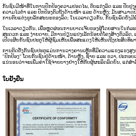
ກັນຊົນມີໜ້າທີ່ໃນການປົກປ້ອງຄວາມປອດໄພ, ຕົບແຕ່ງລົດ ແລະ ປັບ
ຄວາມໄວຕ່ຳ ແລະ ປົກປ້ອງຕົວຖັງດ້ານໜ້າ ແລະ ດ້ານຫຼັງ; ມັນສາມາດ
ການຕົບແຕ່ງຮູບລັກສະນະຂອງລົດ; ໃນເວລາດຽວກັນ, ກັນຊົນລົດຍັງມີຜ
ໃນເວລາດຽວກັນ, ເພື່ອຫຼຸດຜ່ອນການບາດເຈັບຂອງຜູ້ໂດຍສານໃນກໍລະນີທີ
ສະດວກ ແລະ ງ່າຍດາຍ, ມີການປ່ຽນແປງເລັກນ້ອຍຕໍ່ໂຄງສ້າງຕົວລົດ, ແລ
ເປີດເຜີຍກັນຊົນປະຕູໃຫ້ຜູ້ຊົມເຫັນເພື່ອສະແດງໃຫ້ເຫັນເຖິງປະສິດທ
ການຕິດຕັ້ງກັນຊົນປະຕູແມ່ນການວາງຄານເຫຼັກທີ່ມີຄວາມແຂງແຮງສູງຫຼາ
"ປົກປ້ອງ" ໂດຍກັນຊົນຢູ່ດ້ານໜ້າ, ດ້ານຫຼັງ, ຊ້າຍ ແລະ ຂວາ, ປະກອ
ແນ່ນອນວ່າຈະເພີ່ມຄ່າໃຊ້ຈ່າຍບາງຢ່າງໃຫ້ກັບຜູ້ຜະລິດລົດຍົນ, ແຕ່ສ
ໃບຢັ້ງຢືນ