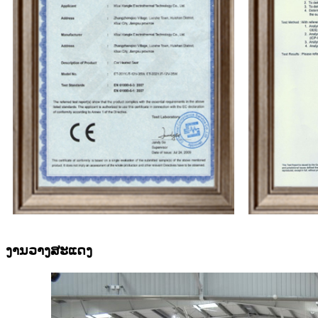
ງານວາງສະແດງ