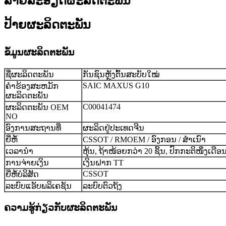
ລາຍລະອຽດຜະລິດຕະພັນ
ປ້າຍຜະລິດຕະພັນ
ຂໍ້ມູນຜະລິດຕະພັນ
ຊື່ຜະລິດຕະພັນ
ກັນຊົນຫຼັງຕົ້ນສະບັບໃໝ່
SAIC MAXUS G10
ຄໍາຮ້ອງສະຫມັກ
ຜະລິດຕະພັນ
C00041474
ຜະລິດຕະພັນ OEM
NO
ອົງການສະຖານທີ່
ຜະລິດຢູ່ປະເທດຈີນ
ຍີ່ຫໍ້
CSSOT / RMOEM / ອົງກອນ / ສຳເນົາ
ເວລານຳ
ຫຸ້ນ, ຖ້າໜ້ອຍກວ່າ 20 ຊິ້ນ, ປົກກະຕິໜຶ່ງເດືອ
ການຈ່າຍເງິນ
ເງິນຝາກ TT
CSSOT
ຍີ່ຫໍ້ບໍລິສັດ
ລະບົບແອັບພລິເຄຊັນ
ລະບົບຕົວຖັງ
ຄວາມຮູ້ກ່ຽວກັບຜະລິດຕະພັນ