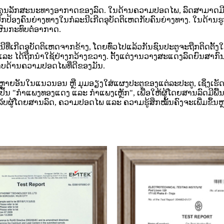
ປຸງຄຸນລັກສະນະທາງອາກາດຂອງລົດ. ໃນດ້ານຄວາມປອດໄພ, ລົດສາມາດມີບ
ປົກປ້ອງຄົນຍ່າງທາງໃນກໍລະນີເກີດອຸບັດຕິເຫດກັບຄົນຍ່າງທາງ. ໃນດ້າ
ົນກະທົບຕໍ່ອາກາດ.
່ເກີດອຸບັດຕິເຫດຈາກຂ້າງ, ໂດຍທົ່ວໄປແລ້ວກັນຊົນປະຕູຈະຖືກຕິດຕັ້ງໃ
ະ ໄດ້ຖືກນໍາໃຊ້ຢ່າງກວ້າງຂວາງ. ຕັ້ງແຕ່ງານວາງສະແດງລົດຍົນສາກົນເຊີ
ິພາບດ້ານຄວາມປອດໄພທີ່ດີຂອງມັນ.
ຍອັນໃນແນວນອນ ຫຼື ມຸມອຽງໃສ່ແຜງປະຕູຂອງແຕ່ລະປະຕູ, ເຊິ່ງເຮັດໜ້າທ
ບເປັນ "ກຳແພງທອງແດງ ແລະ ກຳແພງເຫຼັກ", ເພື່ອໃຫ້ຜູ້ໂດຍສານລົດມີພື້
ຳລັບຜູ້ໂດຍສານລົດ, ຄວາມປອດໄພ ແລະ ຄວາມຮູ້ສຶກໝັ້ນຄົງຈະເພີ່ມຂຶ້ນຫ