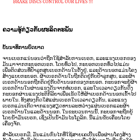
ຄວາມຮູ້ກ່ຽວກັບຜະລິດຕະພັນ
ບັນນາທິການບົດບາດ
ຈານເບຣກແນ່ນອນວ່າຖືກໃຊ້ສຳລັບການເບຣກ, ແລະແຮງເບຣກຂອງ
ມັນມາຈາກກະບອກເບຣກ. ໂດຍທົ່ວໄປ, ກະບອກເບຣກທົ່ວໄປແມ່ນ
ເພື່ອຕິດສ່ວນທີ່ປໍ້າລູກສູບເບຣກດ້ານໃນຕັ້ງຢູ່, ແລະດ້ານນອກແມ່ນໂຄງ
ສ້າງແບບກະບອກ. ຜ້າເບຣກດ້ານໃນຖືກຕິດຢູ່ກັບປໍ້າລູກສູບ, ແລະຜ້າ
ເບຣກດ້ານນອກຖືກຕິດຢູ່ກັບດ້ານນອກຂອງກະບອກ. ກະບອກຈະຍູ້ຜ້າ
ເບຣກດ້ານໃນຜ່ານແຮງດັນຈາກທໍ່ເບຣກ, ແລະໃນເວລາດຽວກັນດຶງ
ກະບອກຜ່ານແຮງປະຕິກິລິຍາເພື່ອເຮັດໃຫ້ຜ້າເບຣກດ້ານນອກເຂົ້າໄປ
ພາຍໃນ. ທັງສອງກົດໃສ່ແຜ່ນເບຣກໃນເວລາດຽວກັນ, ແລະແຮງ
ເບຣກແມ່ນເກີດຈາກແຮງສຽດທານລະຫວ່າງແຜ່ນເບຣກແລະຜ້າ
ເບຣກດ້ານໃນແລະດ້ານນອກ. ໃນຂະບວນການນີ້, ກະບອກຈະຖືກຍູ້
ໂດຍນ້ຳມັນເບຣກ, ເຊິ່ງເປັນນ້ຳມັນໄຮໂດຼລິກ. ນີ້ແມ່ນຂັບເຄື່ອນໂດຍ
ເຄື່ອງຈັກ.
ສຳລັບເບຣກມື, ມັນແມ່ນກົນໄກທີ່ໃຊ້ສາຍເຄເບີ້ນເພື່ອຜ່ານໂຄງສ້າງ