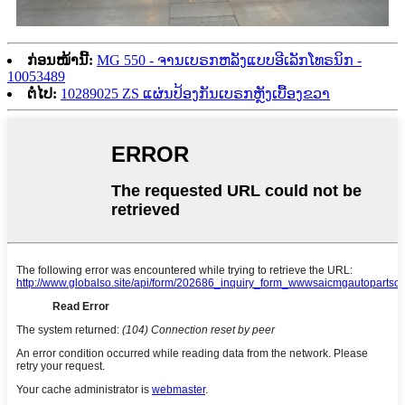
ກ່ອນໜ້ານີ້:
MG 550 - ຈານເບຣກຫລັງແບບອີເລັກໂທຣນິກ -
10053489
ຕໍ່ໄປ:
10289025 ZS ແຜ່ນປ້ອງກັນເບຣກຫຼັງເບື້ອງຂວາ