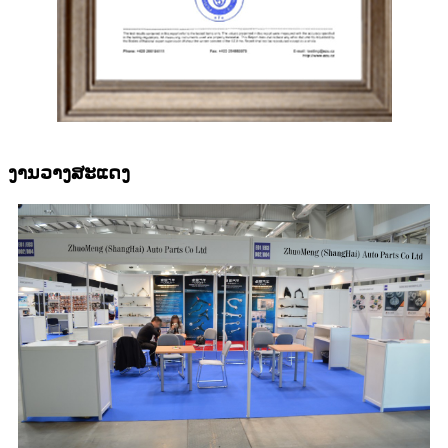
ງານວາງສະແດງ