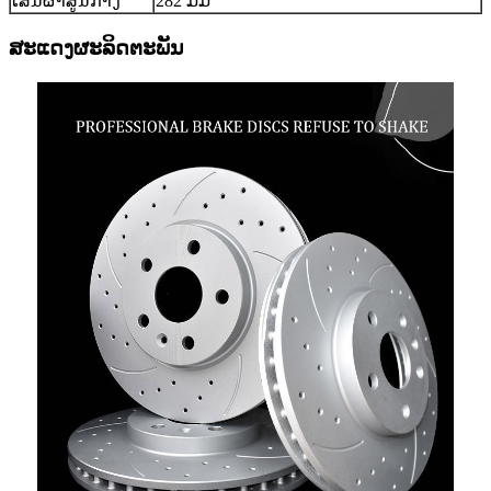
ເສັ້ນຜ່າສູນກາງ
282 ມມ
ສະແດງຜະລິດຕະພັນ