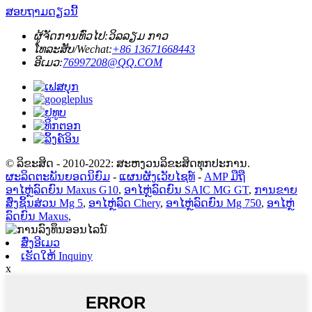
ສອບຖາມດຽວນີ້
ຜູ້ຈັດການທົ່ວໄປ:
ວິລລຽມ ກາວ
ໂທລະສັບ/Wechat:
+86 13671668443
ອີເມວ:
76997208@QQ.COM
© ລິຂະສິດ - 2010-2022: ສະຫງວນລິຂະສິດທຸກປະການ.
ຜະລິດຕະພັນຍອດນິຍົມ
-
ແຜນຜັງເວັບໄຊທ໌
-
AMP ມືຖື
ອາໄຫຼ່ລົດຍົນ Maxus G10
,
ອາໄຫຼ່ລົດຍົນ SAIC MG GT
,
ການຂາຍ
ສົ່ງຊິ້ນສ່ວນ Mg 5
,
ອາໄຫຼ່ລົດ Chery
,
ອາໄຫຼ່ລົດຍົນ Mg 750
,
ອາໄຫຼ່
ລົດຍົນ Maxus
,
ສົ່ງອີເມວ
ເຮັດໃຫ້ Inquiny
x