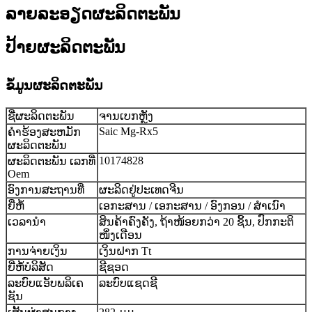
ລາຍລະອຽດຜະລິດຕະພັນ
ປ້າຍຜະລິດຕະພັນ
ຂໍ້ມູນຜະລິດຕະພັນ
ຊື່ຜະລິດຕະພັນ
ຈານເບກຫຼັງ
Saic Mg-Rx5
ຄໍາຮ້ອງສະຫມັກ
ຜະລິດຕະພັນ
10174828
ຜະລິດຕະພັນ ເລກທີ່
Oem
ອົງການສະຖານທີ່
ຜະລິດຢູ່ປະເທດຈີນ
ຍີ່ຫໍ້
ເອກະສານ / ເອກະສານ / ອົງກອນ / ສຳເນົາ
ເວລານຳ
ສິນຄ້າຄົງຄັງ, ຖ້າໜ້ອຍກວ່າ 20 ຊິ້ນ, ປົກກະຕິ
ໜຶ່ງເດືອນ
ການຈ່າຍເງິນ
ເງິນຝາກ Tt
ຍີ່ຫໍ້ບໍລິສັດ
ຊີຊອດ
ລະບົບແອັບພລິເຄ
ລະບົບແຊດຊີ
ຊັນ