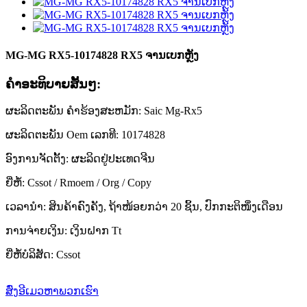
MG-MG RX5-10174828 RX5 ຈານເບກຫຼັງ
ຄໍາອະທິບາຍສັ້ນໆ:
ຜະລິດຕະພັນ ຄໍາຮ້ອງສະຫມັກ: Saic Mg-Rx5
ຜະລິດຕະພັນ Oem ເລກທີ: 10174828
ອົງການຈັດຕັ້ງ: ຜະລິດຢູ່ປະເທດຈີນ
ຍີ່ຫໍ້: Cssot / Rmoem / Org / Copy
ເວລານຳ: ສິນຄ້າຄົງຄັງ, ຖ້າໜ້ອຍກວ່າ 20 ຊິ້ນ, ປົກກະຕິໜຶ່ງເດືອນ
ການຈ່າຍເງິນ: ເງິນຝາກ Tt
ຍີ່ຫໍ້ບໍລິສັດ: Cssot
ສົ່ງອີເມວຫາພວກເຮົາ