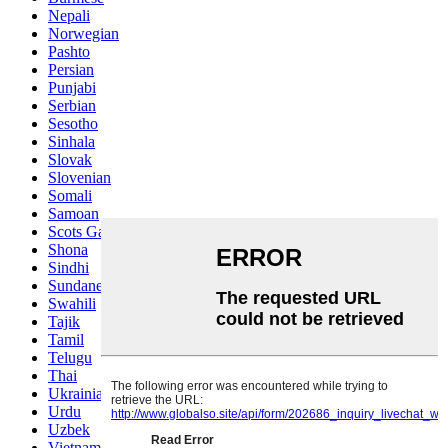
Nepali
Norwegian
Pashto
Persian
Punjabi
Serbian
Sesotho
Sinhala
Slovak
Slovenian
Somali
Samoan
Scots Gaelic
Shona
Sindhi
Sundanese
Swahili
Tajik
Tamil
Telugu
Thai
Ukrainian
Urdu
Uzbek
Vietnamese