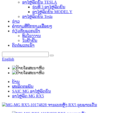
ອາໄຫຼ່ລົດຍົນ TESLA
ຮຸ່ນທີ 3 ອາໄຫຼ່ລົດຍົນ
ອາໄຫຼ່ລົດຍົນ MODEL Y
ອາໄຫຼ່ລົດຍົນ Tesla
ຂ່າວ
ຄຳຖາມທີ່ຖືກຖາມເລື້ອຍໆ
ກ່ຽວກັບພວກເຮົາ
ທົວໂຮງງານ
ໃບຢັ້ງຢືນ
ຕິດຕໍ່ພວກເຮົາ
English
ບ້ານ
ຜະລິດຕະພັນ
SAIC MG ອາໄຫຼ່ລົດຍົນ
ອາໄຫຼ່ລົດ MG RX5