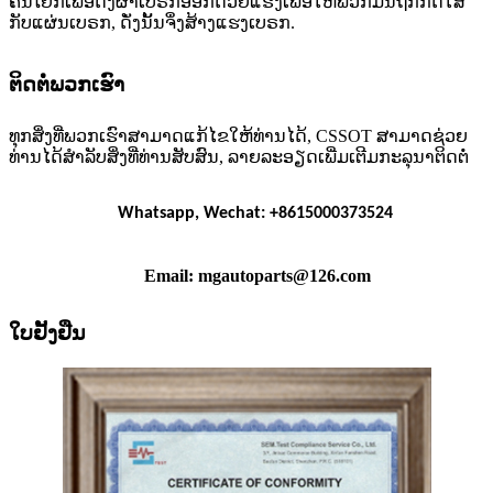
ຄັນໂຍກເພື່ອດຶງຜ້າເບຣກອອກດ້ວຍແຮງເພື່ອໃຫ້ພວກມັນຖືກກົດໃສ່
ກັບແຜ່ນເບຣກ, ດັ່ງນັ້ນຈຶ່ງສ້າງແຮງເບຣກ.
ຕິດຕໍ່ພວກເຮົາ
ທຸກສິ່ງທີ່ພວກເຮົາສາມາດແກ້ໄຂໃຫ້ທ່ານໄດ້, CSSOT ສາມາດຊ່ວຍ
ທ່ານໄດ້ສຳລັບສິ່ງທີ່ທ່ານສັບສົນ, ລາຍລະອຽດເພີ່ມເຕີມກະລຸນາຕິດຕໍ່
Whatsapp, Wechat: +8615000373524
Email: mgautoparts@126.com
ໃບຢັ້ງຢືນ