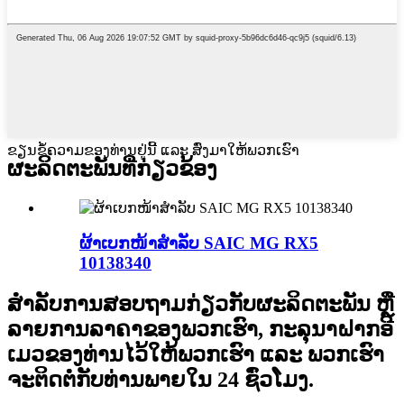
ຂຽນຂໍ້ຄວາມຂອງທ່ານຢູ່ນີ້ ແລະ ສົ່ງມາໃຫ້ພວກເຮົາ
ຜະລິດຕະພັນທີ່ກ່ຽວຂ້ອງ
ຜ້າເບກໜ້າສຳລັບ SAIC MG RX5
10138340
ສຳລັບການສອບຖາມກ່ຽວກັບຜະລິດຕະພັນ ຫຼື
ລາຍການລາຄາຂອງພວກເຮົາ, ກະລຸນາຝາກອີ
ເມວຂອງທ່ານໄວ້ໃຫ້ພວກເຮົາ ແລະ ພວກເຮົາ
ຈະຕິດຕໍ່ກັບທ່ານພາຍໃນ 24 ຊົ່ວໂມງ.