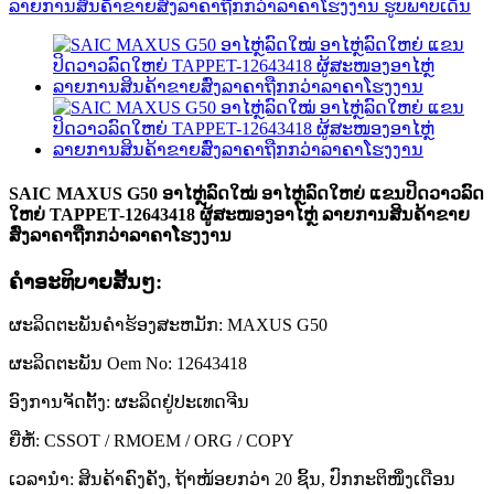
SAIC MAXUS G50 ອາໄຫຼ່ລົດໃໝ່ ອາໄຫຼ່ລົດໃຫຍ່ ແຂນປິດວາວລົດ
ໃຫຍ່ TAPPET-12643418 ຜູ້ສະໜອງອາໄຫຼ່ ລາຍການສິນຄ້າຂາຍ
ສົ່ງລາຄາຖືກກວ່າລາຄາໂຮງງານ
ຄໍາອະທິບາຍສັ້ນໆ:
ຜະລິດຕະພັນຄໍາຮ້ອງສະຫມັກ: MAXUS G50
ຜະລິດຕະພັນ Oem No: 12643418
ອົງການຈັດຕັ້ງ: ຜະລິດຢູ່ປະເທດຈີນ
ຍີ່ຫໍ້: CSSOT / RMOEM / ORG / COPY
ເວລານຳ: ສິນຄ້າຄົງຄັງ, ຖ້າໜ້ອຍກວ່າ 20 ຊິ້ນ, ປົກກະຕິໜຶ່ງເດືອນ