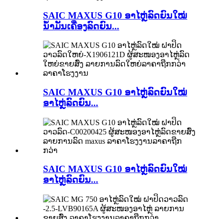
SAIC MAXUS G10 ອາໄຫຼ່ລົດຍົນໃໝ່
ນ້ຳມັນເຄື່ອງລົດຍົນ...
SAIC MAXUS G10 ອາໄຫຼ່ລົດຍົນໃໝ່
ອາໄຫຼ່ລົດຍົນ...
SAIC MAXUS G10 ອາໄຫຼ່ລົດຍົນໃໝ່
ອາໄຫຼ່ລົດຍົນ...