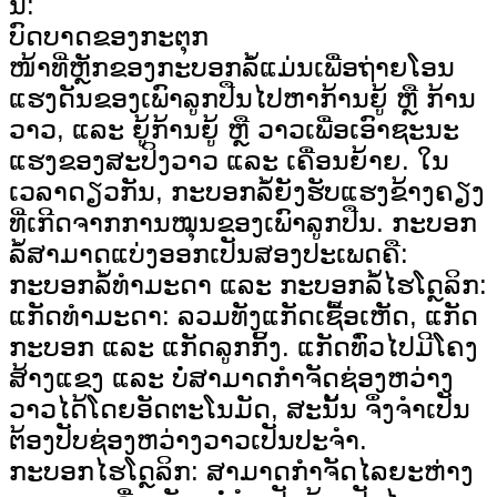
ນີ້:
ບົດບາດຂອງກະຕຸກ
ໜ້າທີ່ຫຼັກຂອງກະບອກລໍ້ແມ່ນເພື່ອຖ່າຍໂອນ
ແຮງດັນຂອງເພົາລູກປືນໄປຫາກ້ານຍູ້ ຫຼື ກ້ານ
ວາວ, ແລະ ຍູ້ກ້ານຍູ້ ຫຼື ວາວເພື່ອເອົາຊະນະ
ແຮງຂອງສະປິງວາວ ແລະ ເຄື່ອນຍ້າຍ. ໃນ
ເວລາດຽວກັນ, ກະບອກລໍ້ຍັງຮັບແຮງຂ້າງຄຽງ
ທີ່ເກີດຈາກການໝຸນຂອງເພົາລູກປືນ. ກະບອກ
ລໍ້ສາມາດແບ່ງອອກເປັນສອງປະເພດຄື:
ກະບອກລໍ້ທຳມະດາ ແລະ ກະບອກລໍ້ໄຮໂດຼລິກ:
ແກັດທຳມະດາ: ລວມທັງແກັດເຊື້ອເຫັດ, ແກັດ
ກະບອກ ແລະ ແກັດລູກກິ້ງ. ແກັດທົ່ວໄປມີໂຄງ
ສ້າງແຂງ ແລະ ບໍ່ສາມາດກຳຈັດຊ່ອງຫວ່າງ
ວາວໄດ້ໂດຍອັດຕະໂນມັດ, ສະນັ້ນ ຈຶ່ງຈຳເປັນ
ຕ້ອງປັບຊ່ອງຫວ່າງວາວເປັນປະຈຳ.
ກະບອກໄຮໂດຼລິກ: ສາມາດກຳຈັດໄລຍະຫ່າງ