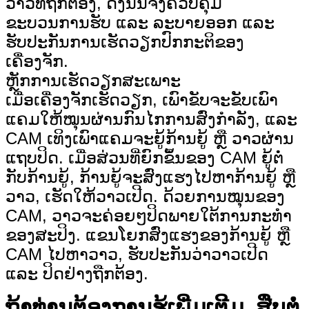
ວາວທີ່ຖືກຕ້ອງ, ດັ່ງນັ້ນຈຶ່ງຄວບຄຸມ
ຂະບວນການຮັບ ແລະ ລະບາຍອອກ ແລະ
ຮັບປະກັນການເຮັດວຽກປົກກະຕິຂອງ
ເຄື່ອງຈັກ.
ຫຼັກການເຮັດວຽກສະເພາະ
ເມື່ອເຄື່ອງຈັກເຮັດວຽກ, ເພົາຂັບຈະຂັບເພົາ
ແຄມໃຫ້ໝຸນຜ່ານກົນໄກການສົ່ງກຳລັງ, ແລະ
CAM ເທິງເພົາແຄມຈະຍູ້ກ້ານຍູ້ ຫຼື ວາວຜ່ານ
ແຖບປິດ. ເມື່ອສ່ວນທີ່ຍົກຂຶ້ນຂອງ CAM ຍູ້ຕໍ່
ກັບກ້ານຍູ້, ກ້ານຍູ້ຈະສົ່ງແຮງໄປຫາກ້ານຍູ້ ຫຼື
ວາວ, ເຮັດໃຫ້ວາວເປີດ. ດ້ວຍການໝຸນຂອງ
CAM, ວາວຈະຄ່ອຍໆປິດພາຍໃຕ້ການກະທຳ
ຂອງສະປິງ. ແຂນໂຍກສົ່ງແຮງຂອງກ້ານຍູ້ ຫຼື
CAM ໄປຫາວາວ, ຮັບປະກັນວ່າວາວເປີດ
ແລະ ປິດຢ່າງຖືກຕ້ອງ.
ຖ້າທ່ານຕ້ອງການຮູ້ເພີ່ມເຕີມ, ສືບຕໍ່