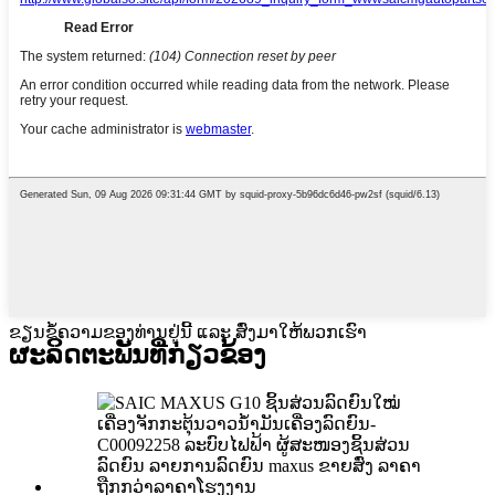
ຂຽນຂໍ້ຄວາມຂອງທ່ານຢູ່ນີ້ ແລະ ສົ່ງມາໃຫ້ພວກເຮົາ
ຜະລິດຕະພັນທີ່ກ່ຽວຂ້ອງ