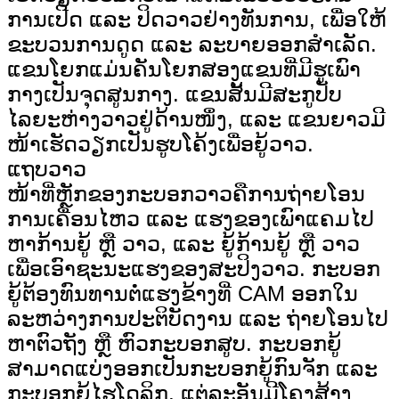
ການເປີດ ແລະ ປິດວາວຢ່າງທັນການ, ເພື່ອໃຫ້
ຂະບວນການດູດ ແລະ ລະບາຍອອກສຳເລັດ.
ແຂນໂຍກແມ່ນຄັນໂຍກສອງແຂນທີ່ມີຮູເພົາ
ກາງເປັນຈຸດສູນກາງ. ແຂນສັ້ນມີສະກູປັບ
ໄລຍະຫ່າງວາວຢູ່ດ້ານໜຶ່ງ, ແລະ ແຂນຍາວມີ
ໜ້າເຮັດວຽກເປັນຮູບໂຄ້ງເພື່ອຍູ້ວາວ.
ແຖບວາວ
ໜ້າທີ່ຫຼັກຂອງກະບອກວາວຄືການຖ່າຍໂອນ
ການເຄື່ອນໄຫວ ແລະ ແຮງຂອງເພົາແຄມໄປ
ຫາກ້ານຍູ້ ຫຼື ວາວ, ແລະ ຍູ້ກ້ານຍູ້ ຫຼື ວາວ
ເພື່ອເອົາຊະນະແຮງຂອງສະປິງວາວ. ກະບອກ
ຍູ້ຕ້ອງທົນທານຕໍ່ແຮງຂ້າງທີ່ CAM ອອກໃນ
ລະຫວ່າງການປະຕິບັດງານ ແລະ ຖ່າຍໂອນໄປ
ຫາຕົວຖັງ ຫຼື ຫົວກະບອກສູບ. ກະບອກຍູ້
ສາມາດແບ່ງອອກເປັນກະບອກຍູ້ກົນຈັກ ແລະ
ກະບອກຍູ້ໄຮໂດຼລິກ, ແຕ່ລະອັນມີໂຄງສ້າງ