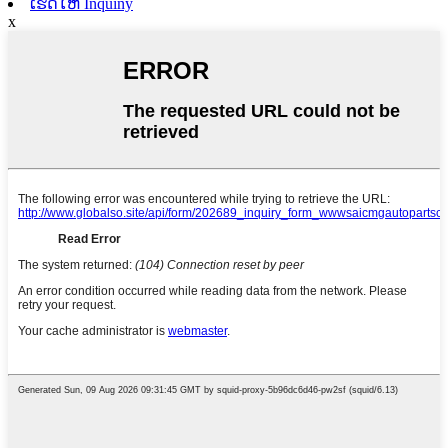
ເຮັດໃຫ້ Inquiny
x