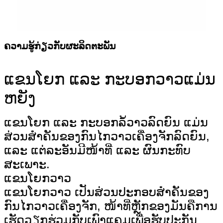
ຄວາມຮູ້ກ່ຽວກັບຜະລິດຕະພັນ
ແຂນໂຍກ ແລະ ກະບອກວາວແມ່ນ
ຫຍັງ
ແຂນໂຍກ ແລະ ກະບອກລໍ້ວາວລົດຍົນ ແມ່ນ
ສ່ວນສຳຄັນຂອງກົນໄກວາວເຄື່ອງຈັກລົດຍົນ,
ແລະ ແຕ່ລະອັນມີໜ້າທີ່ ແລະ ຜົນກະທົບ
ສະເພາະ.
ແຂນໂຍກວາວ
ແຂນໂຍກວາວ ເປັນສ່ວນປະກອບສຳຄັນຂອງ
ກົນໄກວາວເຄື່ອງຈັກ, ໜ້າທີ່ຫຼັກຂອງມັນຄືການ
ເຮັດວຽກຮ່ວມກັບເພົາແຄມເພື່ອຮັບປະກັນ