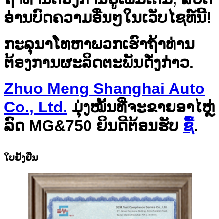
ອ່ານບົດຄວາມອື່ນໆໃນເວັບໄຊທ໌ນີ້!
ກະລຸນາໂທຫາພວກເຮົາຖ້າທ່ານ
ຕ້ອງການຜະລິດຕະພັນດັ່ງກ່າວ.
Zhuo Meng Shanghai Auto
Co., Ltd.
ມຸ່ງໝັ້ນທີ່ຈະຂາຍອາໄຫຼ່
ລົດ MG&750 ຍິນດີຕ້ອນຮັບ
ຊື້
.
ໃບຢັ້ງຢືນ