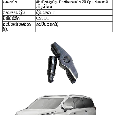
ເວລານຳ
ສິນຄ້າຄົງຄັງ, ຖ້າໜ້ອຍກວ່າ 20 ຊິ້ນ, ປົກກະຕິ
ໜຶ່ງເດືອນ
ການຈ່າຍເງິນ
ເງິນຝາກ Tt
CSSOT
ຍີ່ຫໍ້ບໍລິສັດ
ລະບົບແອັບພລິເຄ
ລະບົບແຊດຊີ
ຊັນ