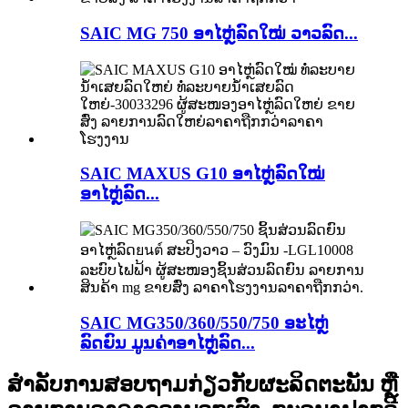
SAIC MG 750 ອາໄຫຼ່ລົດໃໝ່ ວາວລົດ...
SAIC MAXUS G10 ອາໄຫຼ່ລົດໃໝ່
ອາໄຫຼ່ລົດ...
SAIC MG350/360/550/750 ອະໄຫຼ່
ລົດຍົນ ມູນຄ່າອາໄຫຼ່ລົດ...
ສຳລັບການສອບຖາມກ່ຽວກັບຜະລິດຕະພັນ ຫຼື