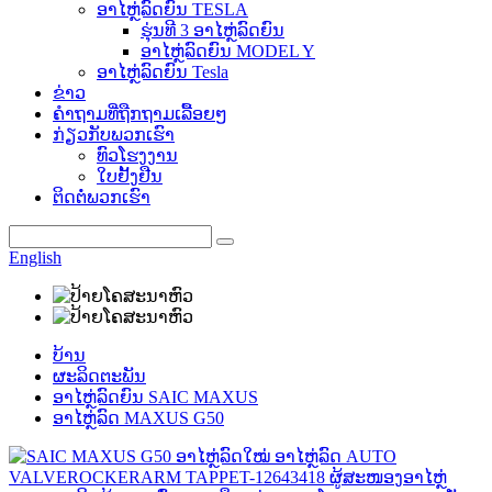
ອາໄຫຼ່ລົດຍົນ TESLA
ຮຸ່ນທີ 3 ອາໄຫຼ່ລົດຍົນ
ອາໄຫຼ່ລົດຍົນ MODEL Y
ອາໄຫຼ່ລົດຍົນ Tesla
ຂ່າວ
ຄຳຖາມທີ່ຖືກຖາມເລື້ອຍໆ
ກ່ຽວກັບພວກເຮົາ
ທົວໂຮງງານ
ໃບຢັ້ງຢືນ
ຕິດຕໍ່ພວກເຮົາ
English
ບ້ານ
ຜະລິດຕະພັນ
ອາໄຫຼ່ລົດຍົນ SAIC MAXUS
ອາໄຫຼ່ລົດ MAXUS G50