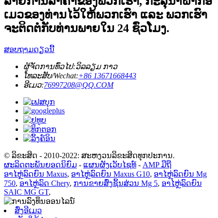
ລາຍການລາຄາຂອງພວກເຮົາ, ກະລຸນາຝາກອີ
ເມວຂອງທ່ານໄວ້ໃຫ້ພວກເຮົາ ແລະ ພວກເຮົາ
ຈະຕິດຕໍ່ກັບທ່ານພາຍໃນ 24 ຊົ່ວໂມງ.
ສອບຖາມດຽວນີ້
ຜູ້ຈັດການທົ່ວໄປ:
ວິລລຽມ ກາວ
ໂທລະສັບ/Wechat:
+86 13671668443
ອີເມວ:
76997208@QQ.COM
© ລິຂະສິດ - 2010-2022: ສະຫງວນລິຂະສິດທຸກປະການ.
ຜະລິດຕະພັນຍອດນິຍົມ
-
ແຜນຜັງເວັບໄຊທ໌
-
AMP ມືຖື
ອາໄຫຼ່ລົດຍົນ Maxus
,
ອາໄຫຼ່ລົດຍົນ Maxus G10
,
ອາໄຫຼ່ລົດຍົນ Mg
750
,
ອາໄຫຼ່ລົດ Chery
,
ການຂາຍສົ່ງຊິ້ນສ່ວນ Mg 5
,
ອາໄຫຼ່ລົດຍົນ
SAIC MG GT
,
ສົ່ງອີເມວ