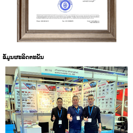
ຂໍ້ມູນຜະລິດຕະພັນ