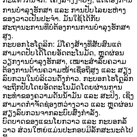
ການບຳລຸງຮັກສາ ແລະ ການປັບໄລຍະຫ່າງ
ຂອງວາວເປັນປະຈຳ. ມັນໃຊ້ໄດ້ກັບ
ສະຖານະການທີ່ບໍ່ຕ້ອງການການບຳລຸງຮັກສາ
ສູງ.
ກະບອກໄຮໂດຼລິກ: ມີໂຄງສ້າງທີ່ສັບສົນແຕ່
ສາມາດປັບໄດ້ໂດຍອັດຕະໂນມັດ, ຫຼຸດຜ່ອນ
ວຽກງານບຳລຸງຮັກສາ, ເໝາະສຳລັບຄວາມ
ຕ້ອງການດ້ານຄວາມໜ້າເຊື່ອຖືສູງ ແລະ ສຽງ
ລົບກວນໃນບໍລິເວນດັ່ງກ່າວ. ກະບອກໄຮໂດຼລິກ
ຈະຖືກປັບໂດຍອັດຕະໂນມັດໂດຍຜ່ານການ
ກະທຳຂອງຄວາມດັນນ້ຳມັນ ແລະ ສະປິງ, ເຊິ່ງ
ສາມາດກຳຈັດຊ່ອງຫວ່າງວາວ ແລະ ຫຼຸດຜ່ອນ
ສຽງລົບກວນຈາກລະບົບສົ່ງກຳລັງ.
ບົດບາດຂອງແຂນໂຍກວາວ ແລະ ກະບອກລໍ້
ວາວ ສ່ວນໃຫຍ່ແມ່ນປະກອບມີລັກສະນະຕໍ່ໄປ