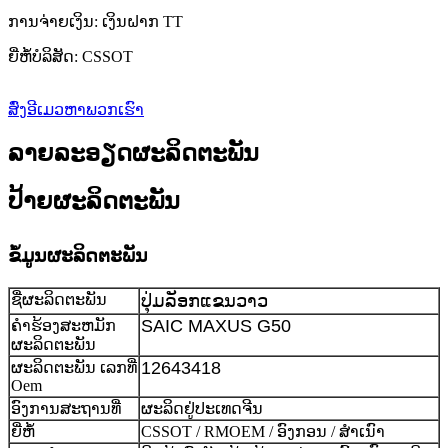
ການຈ່າຍເງິນ: ເງິນຝາກ TT
ຍີ່ຫໍ້ບໍລິສັດ: CSSOT
ສົ່ງອີເມວຫາພວກເຮົາ
ລາຍລະອຽດຜະລິດຕະພັນ
ປ້າຍຜະລິດຕະພັນ
ຂໍ້ມູນຜະລິດຕະພັນ
ຊື່ຜະລິດຕະພັນ
ປຸ່ມລັອກແຂນວາວ
SAIC MAXUS G50
ຄໍາຮ້ອງສະຫມັກ
ຜະລິດຕະພັນ
12643418
ຜະລິດຕະພັນ ເລກທີ່
Oem
ອົງການສະຖານທີ່
ຜະລິດຢູ່ປະເທດຈີນ
ຍີ່ຫໍ້
CSSOT / RMOEM / ອົງກອນ / ສຳເນົາ