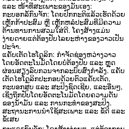
ແລະ ໜ້າທີ່ສະເພາະຂອງມັນເອງ:
ກະບອກລໍ້ກົນຈັກ: ໂດຍປົກກະຕິແລ້ວເຮັດດ້ວຍ
ເຫຼັກກ້າປະສົມ ຫຼື ເຫຼັກຫລໍ່ປະສົມທີ່ມີຄວາມ
ຕ້ານທານການສວມໃສ່ດີ. ໂຄງສ້າງແມ່ນ
ງ່າຍດາຍແຕ່ຕ້ອງປັບໄລຍະຫ່າງຂອງວາວເປັນ
ປະຈຳ.
ແຄັບເຕັດໄຮໂດຼລິກ: ກຳຈັດຊ່ອງຫວ່າງວາວ
ໂດຍອັດຕະໂນມັດໂດຍບໍ່ຕ້ອງປັບ ແລະ ຫຼຸດ
ຜ່ອນສຽງລົບກວນຈາກລະບົບສົ່ງກຳລັງ. ແຄັບ
ເຕັດໄຮໂດຼລິກປະກອບດ້ວຍຕົວແຄັບເຕັດ,
ກະບອກສູບ ແລະ ສະປິງຊົດເຊີຍ, ແລະອື່ນໆ,
ເຊິ່ງຖືກປັບໂດຍອັດຕະໂນມັດໂດຍຄວາມດັນ
ຂອງນ້ຳມັນ ແລະ ການກະທຳຂອງສະປິງ.
ສະຖານະການນຳໃຊ້ສະເພາະ ແລະ ຂໍ້ດີ ແລະ
ຂໍ້ເສຍ
ກະແตรກົນຈັກ: ໂຄງສ້າງງ່າຍໆ, ແຕ່ຕ້ອງການ