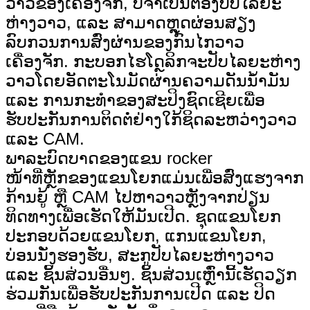
ວາວຂອງເຄື່ອງຈັກ, ບໍ່ຈຳເປັນຕ້ອງປັບໄລຍະ
ຫ່າງວາວ, ແລະ ສາມາດຫຼຸດຜ່ອນສຽງ
ລົບກວນການສົ່ງຜ່ານຂອງກົນໄກວາວ
ເຄື່ອງຈັກ. ກະບອກໄຮໂດຼລິກຈະປັບໄລຍະຫ່າງ
ວາວໂດຍອັດຕະໂນມັດຜ່ານຄວາມດັນນ້ຳມັນ
ແລະ ການກະທຳຂອງສະປິງຊົດເຊີຍເພື່ອ
ຮັບປະກັນການຕິດຕໍ່ຢ່າງໃກ້ຊິດລະຫວ່າງວາວ
ແລະ CAM.
ພາລະບົດບາດຂອງແຂນ rocker
ໜ້າທີ່ຫຼັກຂອງແຂນໂຍກແມ່ນເພື່ອສົ່ງແຮງຈາກ
ກ້ານຍູ້ ຫຼື CAM ໄປຫາວາວຫຼັງຈາກປ່ຽນ
ທິດທາງເພື່ອເຮັດໃຫ້ມັນເປີດ. ຊຸດແຂນໂຍກ
ປະກອບດ້ວຍແຂນໂຍກ, ແກນແຂນໂຍກ,
ບ່ອນນັ່ງຮອງຮັບ, ສະກູປັບໄລຍະຫ່າງວາວ
ແລະ ຊິ້ນສ່ວນອື່ນໆ. ຊິ້ນສ່ວນເຫຼົ່ານີ້ເຮັດວຽກ
ຮ່ວມກັນເພື່ອຮັບປະກັນການເປີດ ແລະ ປິດ