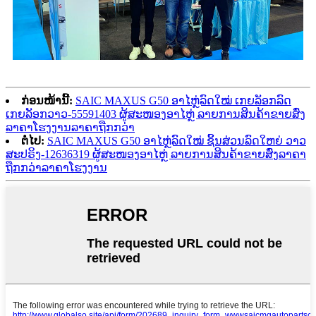
ກ່ອນໜ້ານີ້:
SAIC MAXUS G50 ອາໄຫຼ່ລົດໃໝ່ ເກຍລັອກລົດ
ເກຍລັອກວາວ-55591403 ຜູ້ສະໜອງອາໄຫຼ່ ລາຍການສິນຄ້າຂາຍສົ່ງ
ລາຄາໂຮງງານລາຄາຖືກກວ່າ
ຕໍ່ໄປ:
SAIC MAXUS G50 ອາໄຫຼ່ລົດໃໝ່ ຊິ້ນສ່ວນລົດໃຫຍ່ ວາວ
ສະປຣິງ-12636319 ຜູ້ສະໜອງອາໄຫຼ່ ລາຍການສິນຄ້າຂາຍສົ່ງລາຄາ
ຖືກກວ່າລາຄາໂຮງງານ