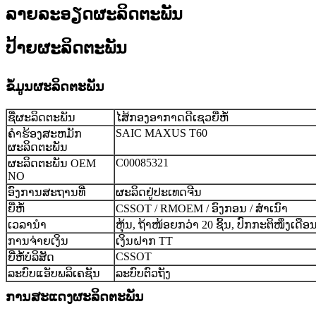
ລາຍລະອຽດຜະລິດຕະພັນ
ປ້າຍຜະລິດຕະພັນ
ຂໍ້ມູນຜະລິດຕະພັນ
ຊື່ຜະລິດຕະພັນ
ໄສ້ກອງອາກາດດີເຊວຍີ່ຫໍ້
SAIC MAXUS T60
ຄໍາຮ້ອງສະຫມັກ
ຜະລິດຕະພັນ
C00085321
ຜະລິດຕະພັນ OEM
NO
ອົງການສະຖານທີ່
ຜະລິດຢູ່ປະເທດຈີນ
ຍີ່ຫໍ້
CSSOT / RMOEM / ອົງກອນ / ສຳເນົາ
ເວລານຳ
ຫຸ້ນ, ຖ້າໜ້ອຍກວ່າ 20 ຊິ້ນ, ປົກກະຕິໜຶ່ງເດືອ
ການຈ່າຍເງິນ
ເງິນຝາກ TT
CSSOT
ຍີ່ຫໍ້ບໍລິສັດ
ລະບົບແອັບພລິເຄຊັນ
ລະບົບຕົວຖັງ
ການສະແດງຜະລິດຕະພັນ