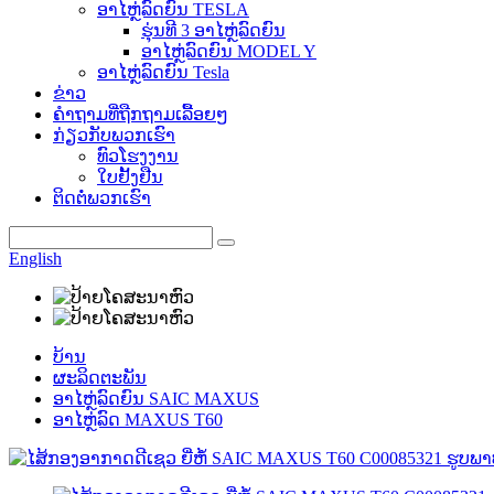
ອາໄຫຼ່ລົດຍົນ TESLA
ຮຸ່ນທີ 3 ອາໄຫຼ່ລົດຍົນ
ອາໄຫຼ່ລົດຍົນ MODEL Y
ອາໄຫຼ່ລົດຍົນ Tesla
ຂ່າວ
ຄຳຖາມທີ່ຖືກຖາມເລື້ອຍໆ
ກ່ຽວກັບພວກເຮົາ
ທົວໂຮງງານ
ໃບຢັ້ງຢືນ
ຕິດຕໍ່ພວກເຮົາ
English
ບ້ານ
ຜະລິດຕະພັນ
ອາໄຫຼ່ລົດຍົນ SAIC MAXUS
ອາໄຫຼ່ລົດ MAXUS T60