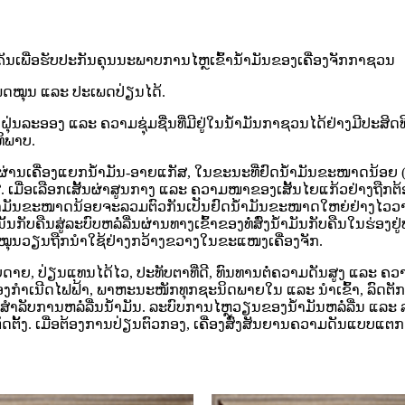
ນເພື່ອຮັບປະກັນຄຸນນະພາບການໄຫຼເຂົ້ານໍ້າມັນຂອງເຄື່ອງຈັກກາຊວນ
ພດໝຸນ ແລະ ປະເພດປ່ຽນໄດ້.
ຸ່ນລະອອງ ແລະ ຄວາມຊຸ່ມຊື່ນທີ່ມີຢູ່ໃນນໍ້າມັນກາຊວນໄດ້ຢ່າງມີປະສິດ
ທິພາບ.
ເຄື່ອງແຍກນ້ຳມັນ-ອາຍແກັສ, ໃນຂະນະທີ່ຢົດນ້ຳມັນຂະໜາດນ້ອຍ (ອະ
ື່ອເລືອກເສັ້ນຜ່າສູນກາງ ແລະ ຄວາມໜາຂອງເສັ້ນໄຍແກ້ວຢ່າງຖືກຕ
ຳມັນຂະໜາດນ້ອຍຈະລວມຕົວກັນເປັນຢົດນ້ຳມັນຂະໜາດໃຫຍ່ຢ່າງໄວວາ, ເ
ນກັບຄືນສູ່ລະບົບຫລໍ່ລື່ນຜ່ານທາງເຂົ້າຂອງທໍ່ສົ່ງນ້ຳມັນກັບຄືນໃນຮ່
ນແບບໝຸນວຽນຖືກນຳໃຊ້ຢ່າງກວ້າງຂວາງໃນຂະແໜງເຄື່ອງຈັກ.
ຍດາຍ, ປ່ຽນແທນໄດ້ໄວ, ປະທັບຕາທີ່ດີ, ທົນທານຕໍ່ຄວາມດັນສູງ ແລະ ຄ
ດເຄື່ອງກຳເນີດໄຟຟ້າ, ພາຫະນະໜັກທຸກຊະນິດພາຍໃນ ແລະ ນຳເຂົ້າ, ລົດຕັ
້ສຳລັບການຫລໍ່ລື່ນນ້ຳມັນ. ລະບົບການໄຫຼວຽນຂອງນ້ຳມັນຫລໍ່ລື່ນ ແລະ
ຕັ້ງ. ເມື່ອຕ້ອງການປ່ຽນຕົວກອງ, ເຄື່ອງສົ່ງສັນຍານຄວາມດັນແບບແຕກ