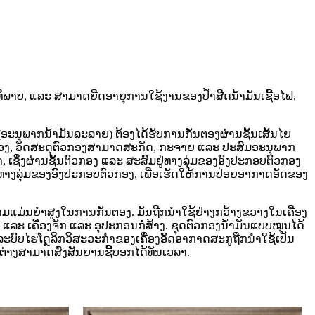
ທິພາບ, ແລະ ສາມາດຍືດອາຍຸການໃຊ້ງານຂອງປໍ້າສີດນໍ້າມັນເຊື້ອໄຟ,
ນຸພາກນ້ຳມັນລະລາຍ) ຕ້ອງໄດ້ຮັບການກັ່ນຕອງຜ່ານຊັ້ນເສັ້ນໄຍ
້ອງ, ວັດສະດຸຕົວກອງສາມາດສະກັດ, ກະຈາຍ ແລະ ປະສົມອະນຸພາກ
ຊິ່ງຜ່ານຊັ້ນຕົວກອງ ແລະ ສະສົມຢູ່ທາງລຸ່ມຂອງອົງປະກອບຕົວກອງ
ອງຢູ່ທາງລຸ່ມຂອງອົງປະກອບຕົວກອງ, ເພື່ອເຮັດໃຫ້ການປ່ອຍອາກາດອັດຂອງ
ວາມແມ່ນຍຳສູງໃນການກັ່ນຕອງ. ມັນຖືກນໍາໃຊ້ຢ່າງກວ້າງຂວາງໃນເຄື່ອງ
ກ ແລະ ເຄື່ອງຈັກ ແລະ ອຸປະກອນກໍ່ສ້າງ. ຊຸດຕົວກອງນ້ຳມັນແບບໝຸນໄດ້
 ລະບົບໄຮໂດຼລິກວິສະວະກຳຂອງເຄື່ອງອັດອາກາດສະກູຖືກນໍາໃຊ້ເປັນ
ຕ່າງສາມາດສົ່ງສັນຍານຊີ້ບອກໄດ້ທັນເວລາ.