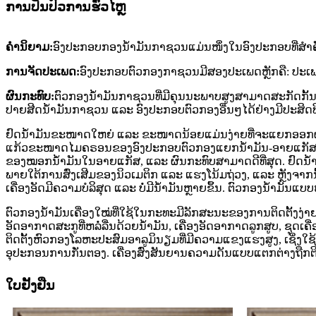
ການປິ່ນປົວການຮົ່ວໄຫຼ
ຄຳນິຍາມ:
ອົງປະກອບກອງນໍ້າມັນກາຊວນແມ່ນໜຶ່ງໃນອົງປະກອບທີ່ສຳຄັ
ການຈັດປະເພດ:
ອົງປະກອບຕົວກອງກາຊວນມີສອງປະເພດຫຼັກຄື: ປະເ
ຜົນກະທົບ:
ຕົວກອງນໍ້າມັນກາຊວນທີ່ມີຄຸນນະພາບສູງສາມາດສະກັດກັ້ນຝ
ປາຍສີດນໍ້າມັນກາຊວນ ແລະ ອົງປະກອບຕົວກອງອື່ນໆໄດ້ຢ່າງມີປະສິດ
ຢົດນ້ຳມັນຂະໜາດໃຫຍ່ ແລະ ຂະໜາດນ້ອຍແມ່ນງ່າຍທີ່ຈະແຍກອອກຜ່ານ
ແກ້ວຂະໜາດໄມຄຣອນຂອງອົງປະກອບຕົວກອງແຍກນ້ຳມັນ-ອາຍແກັສ. ເມ
ຂອງໝອກນ້ຳມັນໃນອາຍແກັສ, ແລະ ຜົນກະທົບສາມາດດີທີ່ສຸດ. ຢົດນ້
ພາຍໃຕ້ການສົ່ງເສີມຂອງນິວເມຕິກ ແລະ ແຮງໂນ້ມຖ່ວງ, ແລະ ຫຼັງຈາກນັ້
ເຄື່ອງອັດມີຄວາມບໍລິສຸດ ແລະ ບໍ່ມີນ້ຳມັນຫຼາຍຂຶ້ນ. ຕົວກອງນ້ຳມັ
ຕົວກອງນ້ຳມັນເຄື່ອງໃໝ່ທີ່ໃຊ້ໃນກະທະມີລັກສະນະຂອງການຕິດຕັ້ງງ່າ
ອັດອາກາດສະກູທີ່ຫລໍ່ລື່ນດ້ວຍນ້ຳມັນ, ເຄື່ອງອັດອາກາດລູກສູບ, ຊຸ
ຕິດຕັ້ງຫົວກອງໂລຫະປະສົມອາລູມິນຽມທີ່ມີຄວາມແຂງແຮງສູງ, ເຊິ່ງໃຊ
ອຸປະກອນການກັ່ນຕອງ. ເຄື່ອງສົ່ງສັນຍານຄວາມດັນແບບແຕກຕ່າງຖືກຕິດ
ໃບຢັ້ງຢືນ