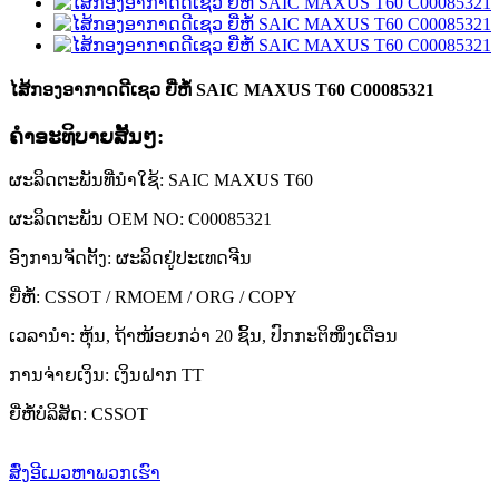
ໄສ້ກອງອາກາດດີເຊວ ຍີ່ຫໍ້ SAIC MAXUS T60 C00085321
ຄໍາອະທິບາຍສັ້ນໆ:
ຜະລິດຕະພັນທີ່ນຳໃຊ້: SAIC MAXUS T60
ຜະລິດຕະພັນ OEM NO: C00085321
ອົງການຈັດຕັ້ງ: ຜະລິດຢູ່ປະເທດຈີນ
ຍີ່ຫໍ້: CSSOT / RMOEM / ORG / COPY
ເວລານຳ: ຫຸ້ນ, ຖ້າໜ້ອຍກວ່າ 20 ຊິ້ນ, ປົກກະຕິໜຶ່ງເດືອນ
ການຈ່າຍເງິນ: ເງິນຝາກ TT
ຍີ່ຫໍ້ບໍລິສັດ: CSSOT
ສົ່ງອີເມວຫາພວກເຮົາ