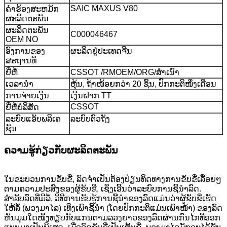
SAIC MAXUS V80
ຄໍາຮ້ອງສະຫມັກ
ຜະລິດຕະພັນ
ຜະລິດຕະພັນ
C000046467
OEM NO
ອົງການຂອງ
ຜະລິດຢູ່ປະເທດຈີນ
ສະຖານທີ່
ຍີ່ຫໍ້
CSSOT /RMOEM/ORG/ສຳເນົາ
ເວລານຳ
ຫຸ້ນ, ຖ້າໜ້ອຍກວ່າ 20 ຊິ້ນ, ປົກກະຕິໜຶ່ງເດືອນ
ການຈ່າຍເງິນ
ເງິນຝາກ TT
CSSOT
ຍີ່ຫໍ້ບໍລິສັດ
ລະບົບແອັບພລິເຄ
ລະບົບຕົວຖັງ
ຊັນ
ຄວາມຮູ້ກ່ຽວກັບຜະລິດຕະພັນ
ໃນຂະບວນການຂັບຂີ່, ລົດຈຳເປັນຕ້ອງປ່ຽນທິດທາງການຂັບຂີ່ເລື້ອຍໆ
ຕາມຄວາມປະສົງຂອງຜູ້ຂັບຂີ່, ເຊິ່ງເອີ້ນວ່າລະບົບການຊີ້ນຳລົດ.
ສຳລັບລົດທີ່ມີລໍ້, ວິທີການຮັບຮູ້ການຊີ້ນຳຂອງລົດແມ່ນວ່າຜູ້ຂັບຂີ່ເຮັດ
ໃຫ້ລໍ້ (ພວງມາໄລ) ເທິງເພົາຊີ້ນຳ (ໂດຍປົກກະຕິແມ່ນເພົາໜ້າ) ຂອງລົດ
ຫັນມຸມໃດໜຶ່ງທຽບກັບແກນຕາມລວງຍາວຂອງລົດຜ່ານກົນໄກທີ່ອອກ