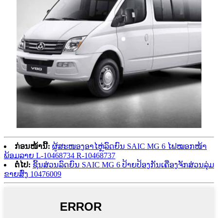
ກ່ອນໜ້ານີ້:
ຜູ້ສະໜອງອາໄຫຼ່ລົດຍົນ SAIC MG 6 ໄຟໝອກໜ້າ
ພ້ອມລາຍ L-10468734 R-10468737
ຕໍ່ໄປ:
ຊິ້ນສ່ວນລົດຍົນ SAIC MG 6 ປ້າຍປ້ອງກັນເຄື່ອງຈັກສ່ວນລຸ່ມ
ຂາຍສົ່ງ 10476009