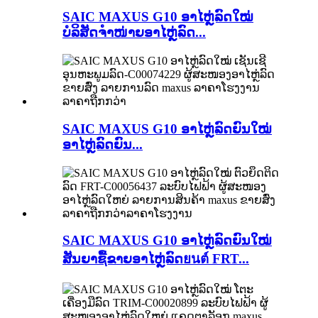
SAIC MAXUS G10 ອາໄຫຼ່ລົດໃໝ່
ບໍລິສັດຈຳໜ່າຍອາໄຫຼ່ລົດ...
SAIC MAXUS G10 ອາໄຫຼ່ລົດຍົນໃໝ່
ອາໄຫຼ່ລົດຍົນ...
SAIC MAXUS G10 ອາໄຫຼ່ລົດຍົນໃໝ່
ສັນຍາຊື້ຂາຍອາໄຫຼ່ລົດยนต์ FRT...