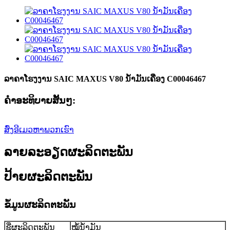
ລາຄາໂຮງງານ SAIC MAXUS V80 ນ້ຳມັນເຄື່ອງ C00046467
ຄໍາອະທິບາຍສັ້ນໆ:
ສົ່ງອີເມວຫາພວກເຮົາ
ລາຍລະອຽດຜະລິດຕະພັນ
ປ້າຍຜະລິດຕະພັນ
ຂໍ້ມູນຜະລິດຕະພັນ
ຊື່ຜະລິດຕະພັນ
ໝໍ້ນ້ຳມັນ