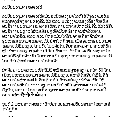
ລະບົບພວງມາໄລພາວເວີ
ລະບົບພວງມາໄລພາວເວີແມ່ນລະບົບພວງມາໄລທີ່ໃຊ້ທັງຄວາມເຂັ້ມ
ແຂງທາງຮ່າງກາຍຂອງຄົນຂັບ ແລະ ພະລັງງານຂອງເຄື່ອງຈັກເປັນ
ພະລັງງານພວງມາໄລ. ພາຍໃຕ້ສະຖານະການປົກກະຕິ, ຄົນຂັບໄດ້ຮັບ
ພະລັງງານພຽງແຕ່ສ່ວນນ້ອຍໆເທົ່ານັ້ນທີ່ຕ້ອງການສຳລັບການ
ພວງມາໄລລົດ, ແລະ ສ່ວນໃຫຍ່ແມ່ນໄດ້ຮັບຈາກເຄື່ອງຈັກຜ່ານ
ອຸປະກອນພວງມາໄລພາວເວີ. ຢ່າງໃດກໍຕາມ, ເມື່ອອຸປະກອນພວງມາ
ໄລພາວເວີລົ້ມເຫຼວ, ໂດຍທົ່ວໄປແລ້ວຄົນຂັບຄວນຈະສາມາດປະຕິບັດ
ໜ້າທີ່ການພວງມາໄລລົດໄດ້ດ້ວຍຕົນເອງ. ດັ່ງນັ້ນ, ລະບົບພວງມາໄລ
ພາວເວີຈຶ່ງຖືກສ້າງຂຶ້ນໂດຍການເພີ່ມຊຸດອຸປະກອນພວງມາໄລພາວເວີ
ໂດຍອີງໃສ່ລະບົບພວງມາໄລກົນຈັກ.
ສຳລັບຍານພາຫະນະໜັກທີ່ມີນ້ຳໜັກລວມສູງສຸດຫຼາຍກວ່າ 50 ໂຕນ,
ເມື່ອອຸປະກອນພວງມາໄລພາວເວີລົ້ມເຫຼວ, ແຮງທີ່ຄົນຂັບໃຊ້ກັບຂໍ້ຕໍ່
ພວງມາໄລຜ່ານລະບົບຂັບເຄື່ອນກົນຈັກຈະບໍ່ພຽງພໍທີ່ຈະເຮັດໃຫ້
ພວງມາໄລຫັນໄປທາງພວງມາໄລເພື່ອໃຫ້ບັນລຸການພວງມາໄລໄດ້.
ດັ່ງນັ້ນ, ພວງມາໄລພາວເວີຂອງຍານພາຫະນະດັ່ງກ່າວຄວນຈະມີ
ຄວາມໜ້າເຊື່ອຖືເປັນພິເສດ.
ຮູບທີ 2 ແຜນວາດສະແດງອົງປະກອບຂອງລະບົບພວງມາໄລພາວເວີ
ໄຮໂດຼລິກ