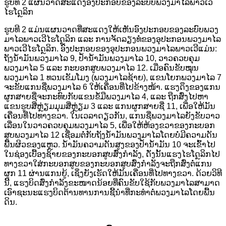
ຮູບທີ 2 ແຜນວາດສະແດງອົງປະກອບຂອງລະບົບພວງມາໄລພາວເວີ
ໄຮໂດຼລິກ
ຮູບທີ 2 ແມ່ນແຜນວາດທີ່ສະແດງໃຫ້ເຫັນອົງປະກອບຂອງລະບົບພວງ
ມາໄລພາວເວີໄຮໂດຼລິກ ແລະ ການຈັດລຽງທໍ່ຂອງອຸປະກອນພວງມາໄລ
ພາວເວີໄຮໂດຼລິກ. ອົງປະກອບຂອງອຸປະກອນພວງມາໄລພາວເວີແມ່ນ:
ຖັງນ້ຳມັນພວງມາໄລ 9, ປໍ້ານ້ຳມັນພວງມາໄລ 10, ວາວຄວບຄຸມ
ພວງມາໄລ 5 ແລະ ກະບອກສູບພວງມາໄລ 12. ເມື່ອຄົນຂັບໝຸນ
ພວງມາໄລ 1 ທວນເຂັມໂມງ (ພວງມາໄລຊ້າຍ), ແຂນໂຍກພວງມາໄລ 7
ຈະຂັບແກນຊື່ພວງມາໄລ 6 ໃຫ້ເຄື່ອນທີ່ໄປຂ້າງໜ້າ. ແຮງດຶງຂອງແກນ
ຜູກສາຍຊື່ຈະກະທົບກັບແຂນຂໍ້ມືພວງມາໄລ 4, ແລະ ຖືກສົ່ງໄປຫາ
ແຂນຮູບສີ່ຫຼ່ຽມມຸມສີ່ຫຼ່ຽມ 3 ແລະ ແກນຜູກສາຍຊື່ 11, ເພື່ອໃຫ້ມັນ
ເຄື່ອນທີ່ໄປທາງຂວາ. ໃນເວລາດຽວກັນ, ແກນຊື່ພວງມາໄລຍັງຂັບວາວ
ເລື່ອນໃນວາວຄວບຄຸມພວງມາໄລ 5, ເພື່ອໃຫ້ຫ້ອງຂວາຂອງກະບອກ
ສູບພວງມາໄລ 12 ເຊື່ອມຕໍ່ກັບຖັງນ້ຳມັນພວງມາໄລໂດຍບໍ່ມີຄວາມດັນ
ພື້ນຜິວຂອງແຫຼວ. ນ້ຳມັນຄວາມດັນສູງຂອງປໍ້ານ້ຳມັນ 10 ຈະເຂົ້າໄປ
ໃນຊ່ອງເບື້ອງຊ້າຍຂອງກະບອກສູບສົ່ງກຳລັງ, ດັ່ງນັ້ນແຮງໄຮໂດຼລິກໄປ
ທາງຂວາໃສ່ກະບອກສູບຂອງກະບອກສູບສົ່ງກຳລັງຈະຖືກສົ່ງຕໍ່ແກນ
ຜູກ 11 ຜ່ານແກນຍູ້, ເຊິ່ງຍັງເຮັດໃຫ້ມັນເຄື່ອນທີ່ໄປທາງຂວາ. ດ້ວຍວິທີ
ນີ້, ແຮງບິດສົ່ງກຳລັງຂະໜາດນ້ອຍທີ່ຄົນຂັບໃຊ້ກັບພວງມາໄລສາມາດ
ເອົາຊະນະແຮງບິດຕ້ານທານການຊີ້ນຳທີ່ກະທຳຕໍ່ພວງມາໄລໂດຍພື້ນ
ດິນ.