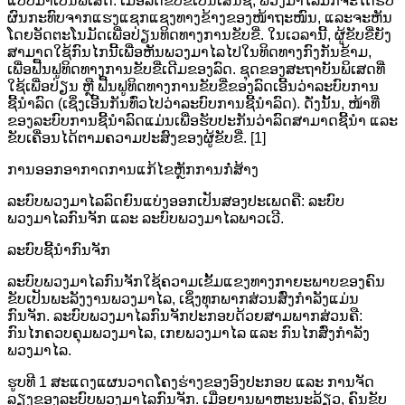
ແບບມາເປັນພິເສດ. ເມື່ອລົດຂັບຂີ່ເປັນເສັ້ນຊື່, ພວງມາໄລມັກຈະໄດ້ຮັບ
ຜົນກະທົບຈາກແຮງແຊກແຊງທາງຂ້າງຂອງໜ້າຖະໜົນ, ແລະຈະຫັນ
ໂດຍອັດຕະໂນມັດເພື່ອປ່ຽນທິດທາງການຂັບຂີ່. ໃນເວລານີ້, ຜູ້ຂັບຂີ່ຍັງ
ສາມາດໃຊ້ກົນໄກນີ້ເພື່ອຫັນພວງມາໄລໄປໃນທິດທາງກົງກັນຂ້າມ,
ເພື່ອຟື້ນຟູທິດທາງການຂັບຂີ່ເດີມຂອງລົດ. ຊຸດຂອງສະຖາບັນພິເສດທີ່
ໃຊ້ເພື່ອປ່ຽນ ຫຼື ຟື້ນຟູທິດທາງການຂັບຂີ່ຂອງລົດເອີ້ນວ່າລະບົບການ
ຊີ້ນຳລົດ (ເຊິ່ງເອີ້ນກັນທົ່ວໄປວ່າລະບົບການຊີ້ນຳລົດ). ດັ່ງນັ້ນ, ໜ້າທີ່
ຂອງລະບົບການຊີ້ນຳລົດແມ່ນເພື່ອຮັບປະກັນວ່າລົດສາມາດຊີ້ນຳ ແລະ
ຂັບເຄື່ອນໄດ້ຕາມຄວາມປະສົງຂອງຜູ້ຂັບຂີ່. [1]
ການອອກອາກາດການແກ້ໄຂຫຼັກການກໍ່ສ້າງ
ລະບົບພວງມາໄລລົດຍົນແບ່ງອອກເປັນສອງປະເພດຄື: ລະບົບ
ພວງມາໄລກົນຈັກ ແລະ ລະບົບພວງມາໄລພາວເວີ.
ລະບົບຊີ້ນຳກົນຈັກ
ລະບົບພວງມາໄລກົນຈັກໃຊ້ຄວາມເຂັ້ມແຂງທາງກາຍະພາບຂອງຄົນ
ຂັບເປັນພະລັງງານພວງມາໄລ, ເຊິ່ງທຸກພາກສ່ວນສົ່ງກຳລັງແມ່ນ
ກົນຈັກ. ລະບົບພວງມາໄລກົນຈັກປະກອບດ້ວຍສາມພາກສ່ວນຄື:
ກົນໄກຄວບຄຸມພວງມາໄລ, ເກຍພວງມາໄລ ແລະ ກົນໄກສົ່ງກຳລັງ
ພວງມາໄລ.
ຮູບທີ 1 ສະແດງແຜນວາດໂຄງຮ່າງຂອງອົງປະກອບ ແລະ ການຈັດ
ລຽງຂອງລະບົບພວງມາໄລກົນຈັກ. ເມື່ອຍານພາຫະນະລ້ຽວ, ຄົນຂັບ