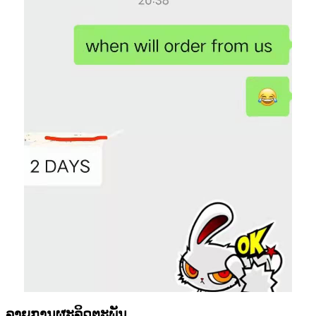
ລາຍການຜະລິດຕະພັນ