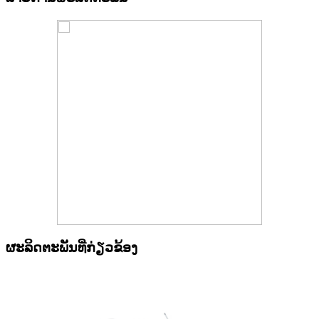
ຜະລິດຕະພັນທີ່ກ່ຽວຂ້ອງ