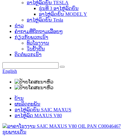
ອາໄຫຼ່ລົດຍົນ TESLA
ຮຸ່ນທີ 3 ອາໄຫຼ່ລົດຍົນ
ອາໄຫຼ່ລົດຍົນ MODEL Y
ອາໄຫຼ່ລົດຍົນ Tesla
ຂ່າວ
ຄຳຖາມທີ່ຖືກຖາມເລື້ອຍໆ
ກ່ຽວກັບພວກເຮົາ
ທົວໂຮງງານ
ໃບຢັ້ງຢືນ
ຕິດຕໍ່ພວກເຮົາ
English
ບ້ານ
ຜະລິດຕະພັນ
ອາໄຫຼ່ລົດຍົນ SAIC MAXUS
ອາໄຫຼ່ລົດ MAXUS V80