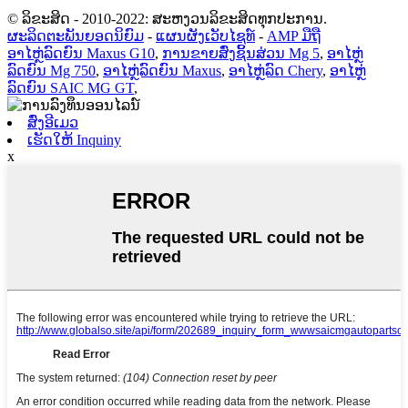
© ລິຂະສິດ - 2010-2022: ສະຫງວນລິຂະສິດທຸກປະການ.
ຜະລິດຕະພັນຍອດນິຍົມ
-
ແຜນຜັງເວັບໄຊທ໌
-
AMP ມືຖື
ອາໄຫຼ່ລົດຍົນ Maxus G10
,
ການຂາຍສົ່ງຊິ້ນສ່ວນ Mg 5
,
ອາໄຫຼ່
ລົດຍົນ Mg 750
,
ອາໄຫຼ່ລົດຍົນ Maxus
,
ອາໄຫຼ່ລົດ Chery
,
ອາໄຫຼ່
ລົດຍົນ SAIC MG GT
,
ສົ່ງອີເມວ
ເຮັດໃຫ້ Inquiny
x