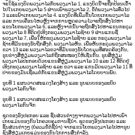
ຈະໃຊ້ແຮງບິດພວງມາໄລກັບພວງມາໄລ 1. ແຮງບິດນີ້ຈະຖືກປ້ອນເຂົ້າ
ໄປໃນເກຍພວງມາໄລ 5 ຜ່ານເພົາພວງມາໄລ 2, ຂໍ້ຕໍ່ພວງມາໄລທົ່ວໄປ
3 ແລະເພົາເກຍພວງມາໄລ 4. ແຮງບິດທີ່ເພີ່ມຂຶ້ນໂດຍເກຍພວງມາໄລ
ແລະ ການເຄື່ອນໄຫວຫຼັງຈາກການຫຼຸດຄວາມໄວຈະຖືກສົ່ງໄປຫາ
ແຂນໂຍກພວງມາໄລ 6, ແລະຫຼັງຈາກນັ້ນຈະຖືກສົ່ງໄປຫາແຂນກະດຸມ
ພວງມາໄລ 8 ທີ່ຕິດຢູ່ເທິງກະດຸມພວງມາໄລຊ້າຍ 9 ຜ່ານແກນຊື່
ພວງມາໄລ 7, ເພື່ອໃຫ້ກະດຸມພວງມາໄລຊ້າຍ ແລະ ກະດຸມພວງມາໄລ
ຊ້າຍທີ່ມັນຮອງຮັບຖືກສົ່ງຕໍ່. ພວງມາໄລຫັນ. ເພື່ອຫັນກະດຸມພວງມາໄລ
ຂວາ 13 ແລະ ພວງມາໄລຂວາທີ່ມັນຮອງຮັບໂດຍມຸມທີ່ສອດຄ້ອງກັນ,
ຮູບຮ່າງສີ່ຫຼ່ຽມພວງມາໄລກໍ່ຖືກສະໜອງໃຫ້ເຊັ່ນກັນ. ຮູບສີ່ຫຼ່ຽມ
ພວງມາໄລປະກອບດ້ວຍແຂນສີ່ຫຼ່ຽມພວງມາໄລ 10 ແລະ 12 ທີ່ຕິດຢູ່
ເທິງກະດຸມພວງມາໄລຊ້າຍ ແລະ ຂວາ ແລະ ແກນມັດພວງມາໄລ 11 ທີ່
ປາຍຂອງມັນເຊື່ອມຕໍ່ກັບແຂນສີ່ຫຼ່ຽມພວງມາໄລໂດຍບານພັບ.
ຮູບທີ 1 ແຜນວາດສະແດງໂຄງສ້າງ ແລະ ຮູບແບບຂອງລະບົບ
ພວງມາໄລກົນຈັກ
ຮູບທີ 1 ແຜນວາດສະແດງໂຄງສ້າງ ແລະ ຮູບແບບຂອງລະບົບ
ພວງມາໄລກົນຈັກ
ຊຸດຂອງອົງປະກອບ ແລະ ຊິ້ນສ່ວນຕ່າງໆຈາກພວງມາໄລໄປຫາເພົາ
ເກຍແມ່ນຂອງກົນໄກຄວບຄຸມການຊີ້ນຳ. ຊຸດຂອງອົງປະກອບ ແລະ
ຊິ້ນສ່ວນຕ່າງໆ (ບໍ່ລວມຂໍ້ຕໍ່ຊີ້ນຳ) ຈາກແຂນໂຍກພວງມາໄລໄປຫາຮູບ
ຊົງສີ່ຫຼ່ຽມເກຍແມ່ນຂອງກົນໄກການສົ່ງກຳລັງ.