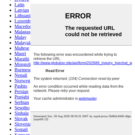
Latin
Latvian
Lithuanian
Luxembou..
Macedonian
Malagasy
Malay
Malayalam
Maltese
Maori
Marathi
Mongolian
Burmese
Nepali
Norwegian
Pashto
Persian
Punjabi
Serbian
Sesotho
Sinhala
Slovak
Slovenian
Somali
Samoan