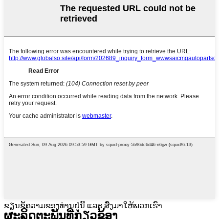
ຂຽນຂໍ້ຄວາມຂອງທ່ານຢູ່ນີ້ ແລະ ສົ່ງມາໃຫ້ພວກເຮົາ
ຜະລິດຕະພັນທີ່ກ່ຽວຂ້ອງ