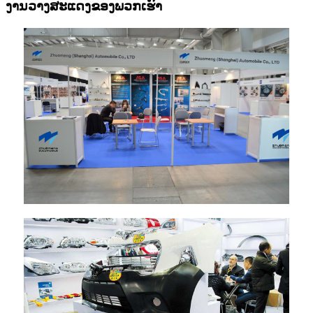
ງານວາງສະແດງຂອງພວກເຮົາ