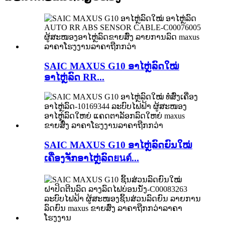
SAIC MAXUS G10 ອາໄຫຼ່ລົດໃໝ່
ອາໄຫຼ່ລົດ RR...
SAIC MAXUS G10 ອາໄຫຼ່ລົດຍົນໃໝ່
ເຄື່ອງຈັກອາໄຫຼ່ລົດยนต์...