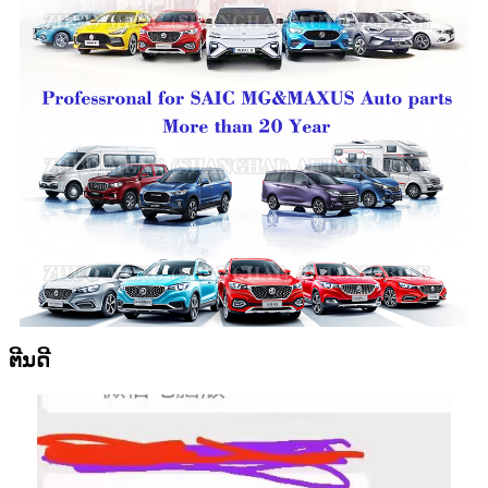
ຕີນດີ