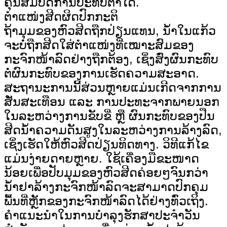
ຄຸນສົມບັດການປະທັບຕາໄດ້.
ຕຳແໜ່ງສີດຜິດປົກກະຕິ
ຖ້າມຸມຂອງຫົວສີດຖືກປ່ຽນແທນ, ນ້ຳໃນແກ້ວ
ຈະບໍ່ຖືກສີດໃສ່ຕຳແໜ່ງທີ່ເໝາະສົມຂອງ
ກະຈົກໜ້າລົດຢ່າງຖືກຕ້ອງ, ເຊິ່ງສົ່ງຜົນກະທົບ
ຕໍ່ຜົນກະທົບຂອງການເຮັດຄວາມສະອາດ.
ສະຖານະການນີ້ສ່ວນຫຼາຍແມ່ນເກີດຈາກການ
ສັ່ນສະເທືອນ ແລະ ການປະທະຈາກພາຍນອກ
ໃນລະຫວ່າງການຂັບຂີ່ ຫຼື ຜົນກະທົບຂອງປືນ
ສີດນ້ຳຄວາມດັນສູງໃນລະຫວ່າງການລ້າງລົດ,
ເຊິ່ງເຮັດໃຫ້ຫົວສີດປ່ຽນທິດທາງ. ວິທີແກ້ໄຂ
ແມ່ນງ່າຍດາຍຫຼາຍ. ໃຊ້ເຄື່ອງມືຂະໜາດ
ນ້ອຍເພື່ອປັບມຸມຂອງຫົວສີດຄ່ອຍໆຈົນກວ່າ
ນ້ຳຢາລ້າງກະຈົກໜ້າລົດຈະສາມາດປົກຄຸມ
ພື້ນທີ່ຫຼັກຂອງກະຈົກໜ້າລົດໄດ້ຢ່າງທົ່ວເຖິງ.
ຄຳແນະນຳໃນການບຳລຸງຮັກສາປະຈຳວັນ