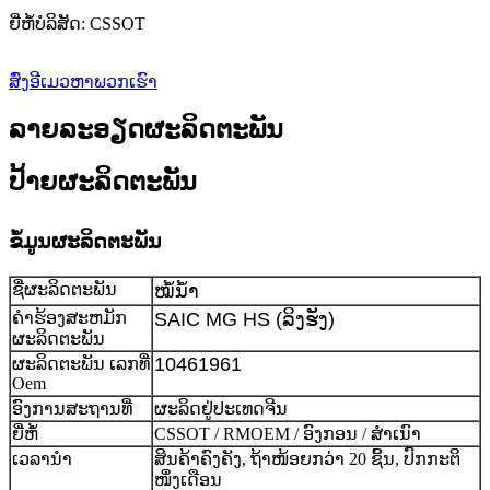
ຍີ່ຫໍ້ບໍລິສັດ: CSSOT
ສົ່ງອີເມວຫາພວກເຮົາ
ລາຍລະອຽດຜະລິດຕະພັນ
ປ້າຍຜະລິດຕະພັນ
ຂໍ້ມູນຜະລິດຕະພັນ
ຊື່ຜະລິດຕະພັນ
ໝໍ້ນ້ຳ
ຄໍາຮ້ອງສະຫມັກ
SAIC MG HS (ລິງຮັງ)
ຜະລິດຕະພັນ
10461961
ຜະລິດຕະພັນ ເລກທີ່
Oem
ອົງການສະຖານທີ່
ຜະລິດຢູ່ປະເທດຈີນ
ຍີ່ຫໍ້
CSSOT / RMOEM / ອົງກອນ / ສຳເນົາ
ເວລານຳ
ສິນຄ້າຄົງຄັງ, ຖ້າໜ້ອຍກວ່າ 20 ຊິ້ນ, ປົກກະຕິ
ໜຶ່ງເດືອນ