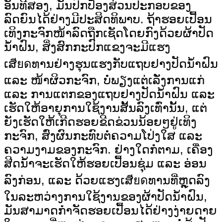
ອັນທີສອງ, ມັນປົກປ້ອງສ່ວນປະກອບຂອງ
ລົດຍົນໄດ້ຢ່າງມີປະສິດທິພາບ. ຖ້າຮອຍເປື້ອນ
ເທິງກະຈົກໜ້າລົດຖືກເຊັດໂດຍກົງດ້ວຍຜ້າປັດ
ນ້ຳຝົນ, ສິ່ງສົກກະປົກແຂງຈະມີແຮງ
ເສียดທານຢ່າງຮຸນແຮງກັບແຖບຢາງປັດນ້ຳຝົນ
ແລະ ໜ້າຜິວກະຈົກ, ບໍ່ພຽງແຕ່ເລັ່ງການແກ່
ແລະ ການແຕກຂອງແຖບຢາງປັດນ້ຳຝົນ ແລະ
ເຮັດໃຫ້ອາຍຸການໃຊ້ງານສັ້ນລົງເທົ່ານັ້ນ, ແຕ່
ຍັງເຮັດໃຫ້ເກີດຮອຍຂີດຂ່ວນນ້ອຍໆຢູ່ເທິງ
ກະຈົກ, ສົ່ງຜົນກະທົບຕໍ່ຄວາມໂປ່ງໃສ ແລະ
ຄວາມງາມຂອງກະຈົກ. ຢ່າງໃດກໍຕາມ, ເຄື່ອງ
ສີດນ້ຳຈະເຮັດໃຫ້ຮອຍເປື້ອນຊຸ່ມ ແລະ ອ່ອນ
ລົງກ່ອນ, ແລະ ດ້ວຍແຮງເສียดທານທີ່ຫຼຸດລົງ
ໃນລະຫວ່າງການໃຊ້ງານຂອງຜ້າປັດນ້ຳຝົນ,
ມັນສາມາດກຳຈັດຮອຍເປື້ອນໄດ້ຢ່າງງ່າຍດາຍ