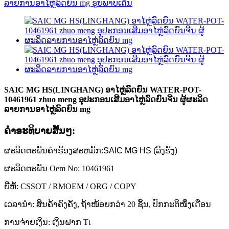
SAIC MG HS(LINGHANG) ອາໄຫຼ່ລົດຍົນ WATER-POT-
10461961 zhuo meng ອຸປະກອນເສີມອາໄຫຼ່ລົດຍົນຈີນ ຜູ້ຜະລິດ
ລາຍການອາໄຫຼ່ລົດຍົນ mg
ຄໍາອະທິບາຍສັ້ນໆ:
ຜະລິດຕະພັນຄໍາຮ້ອງສະຫມັກ:
SAIC MG HS (ລິງຮັງ)
ຜະລິດຕະພັນ Oem No: 10461961
ຍີ່ຫໍ້: CSSOT / RMOEM / ORG / COPY
ເວລານຳ: ສິນຄ້າຄົງຄັງ, ຖ້າໜ້ອຍກວ່າ 20 ຊິ້ນ, ປົກກະຕິໜຶ່ງເດືອນ
ການຈ່າຍເງິນ: ເງິນຝາກ Tt