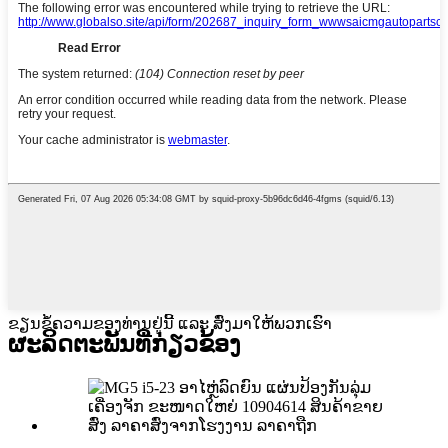
ຂຽນຂໍ້ຄວາມຂອງທ່ານຢູ່ນີ້ ແລະ ສົ່ງມາໃຫ້ພວກເຮົາ
ຜະລິດຕະພັນທີ່ກ່ຽວຂ້ອງ