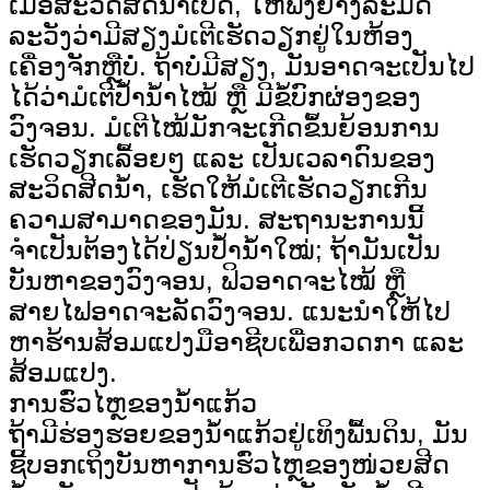
ເມື່ອສະວິດສີດນໍ້າເປີດ, ໃຫ້ຟັງຢ່າງລະມັດ
ລະວັງວ່າມີສຽງມໍເຕີເຮັດວຽກຢູ່ໃນຫ້ອງ
ເຄື່ອງຈັກຫຼືບໍ່. ຖ້າບໍ່ມີສຽງ, ມັນອາດຈະເປັນໄປ
ໄດ້ວ່າມໍເຕີປໍ້ານໍ້າໄໝ້ ຫຼື ມີຂໍ້ບົກຜ່ອງຂອງ
ວົງຈອນ. ມໍເຕີໄໝ້ມັກຈະເກີດຂຶ້ນຍ້ອນການ
ເຮັດວຽກເລື້ອຍໆ ແລະ ເປັນເວລາດົນຂອງ
ສະວິດສີດນໍ້າ, ເຮັດໃຫ້ມໍເຕີເຮັດວຽກເກີນ
ຄວາມສາມາດຂອງມັນ. ສະຖານະການນີ້
ຈຳເປັນຕ້ອງໄດ້ປ່ຽນປໍ້ານໍ້າໃໝ່; ຖ້າມັນເປັນ
ບັນຫາຂອງວົງຈອນ, ຟິວອາດຈະໄໝ້ ຫຼື
ສາຍໄຟອາດຈະລັດວົງຈອນ. ແນະນຳໃຫ້ໄປ
ຫາຮ້ານສ້ອມແປງມືອາຊີບເພື່ອກວດກາ ແລະ
ສ້ອມແປງ.
ການຮົ່ວໄຫຼຂອງນ້ຳແກ້ວ
ຖ້າມີຮ່ອງຮອຍຂອງນ້ຳແກ້ວຢູ່ເທິງພື້ນດິນ, ມັນ
ຊີ້ບອກເຖິງບັນຫາການຮົ່ວໄຫຼຂອງໜ່ວຍສີດ