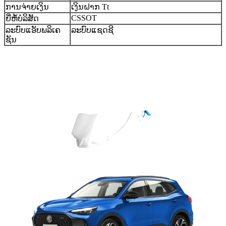
ການຈ່າຍເງິນ
ເງິນຝາກ Tt
CSSOT
ຍີ່ຫໍ້ບໍລິສັດ
ລະບົບແອັບພລິເຄ
ລະບົບແຊດຊີ
ຊັນ