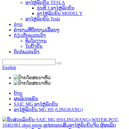
ອາໄຫຼ່ລົດຍົນ TESLA
ຮຸ່ນທີ 3 ອາໄຫຼ່ລົດຍົນ
ອາໄຫຼ່ລົດຍົນ MODEL Y
ອາໄຫຼ່ລົດຍົນ Tesla
ຂ່າວ
ຄຳຖາມທີ່ຖືກຖາມເລື້ອຍໆ
ກ່ຽວກັບພວກເຮົາ
ທົວໂຮງງານ
ໃບຢັ້ງຢືນ
ຕິດຕໍ່ພວກເຮົາ
English
ບ້ານ
ຜະລິດຕະພັນ
SAIC MG ອາໄຫຼ່ລົດຍົນ
ອາໄຫຼ່ລົດຍົນ MG HS (LINGHANG)