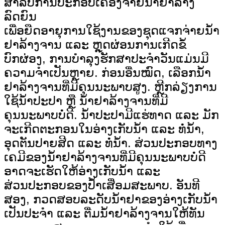
ສຳລັບການປະກອບເຄື່ອງຈ່າຍນ້ຳຢາລ້າງ
ລົດຍົນ
ເພື່ອຍືດອາຍຸການໃຊ້ງານຂອງຊຸດແຈກຈ່າຍນໍ້າ
ຢາລ້າງຈານ ແລະ ຫຼຸດຜ່ອນການເກີດຂໍ້
ບົກຜ່ອງ, ການບຳລຸງຮັກສາປະຈຳວັນແມ່ນມີ
ຄວາມຈຳເປັນຫຼາຍ. ກ່ອນອື່ນໝົດ, ເລືອກນໍ້າ
ຢາລ້າງຈານທີ່ມີຄຸນນະພາບສູງ. ຫຼີກລ່ຽງການ
ໃຊ້ນໍ້າປະປາ ຫຼື ນໍ້າຢາລ້າງຈານທີ່ມີ
ຄຸນນະພາບບໍ່ດີ. ນໍ້າປະປາມີແຮ່ທາດ ແລະ ມັກ
ຈະເກີດຕະກອນໃນອ່າງເກັບນໍ້າ ແລະ ທໍ່ນໍ້າ,
ອຸດຕັນປາຍສີດ ແລະ ທໍ່ນໍ້າ. ສ່ວນປະກອບທາງ
ເຄມີຂອງນໍ້າຢາລ້າງຈານທີ່ມີຄຸນນະພາບບໍ່ດີ
ອາດຈະເຮັດໃຫ້ອ່າງເກັບນໍ້າ ແລະ
ສ່ວນປະກອບຂອງປໍ້າເສື່ອມສະພາບ. ອັນທີ
ສອງ, ກວດສອບລະດັບນໍ້າຢາຂອງອ່າງເກັບນໍ້າ
ເປັນປະຈໍາ ແລະ ຕື່ມນໍ້າຢາລ້າງຈານໃຫ້ທັນ