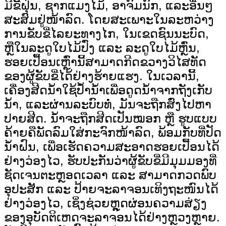
ມີຂີ້ຝຸ່ນ, ຊາກແມງໄມ້, ອາຈົມນົກ, ແລະອື່ນໆ
ສະສົມຢູ່ໜ້າລົດ. ໂດຍສະເພາະໃນລະຫວ່າງ
ການຂັບຂີ່ໄລຍະທາງໄກ, ໃນເຂດຊົນນະບົດ,
ຫຼືໃນລະດູໃບໄມ້ປົ່ງ ແລະ ລະດູໃບໄມ້ຫຼົ່ນ,
ຮອຍເປື້ອນເຫຼົ່ານີ້ສາມາດກີດຂວາງວິໄສທັດ
ຂອງຜູ້ຂັບຂີ່ໄດ້ຢ່າງຮ້າຍແຮງ. ໃນເວລານີ້,
ເຄື່ອງສີດນ້ຳໃຊ້ປໍ້ານ້ຳເພື່ອດູດນ້ຳຈາກຖັງເກັບ
ນ້ຳ, ແລະຜ່ານລະບົບທໍ່, ມັນຈະຖືກສົ່ງໄປຫາ
ປາຍສີດ. ນ້ຳຈະຖືກສີດເປັນໝອກ ຫຼື ຮູບແບບ
ຄ້າຍຄືພັດລົມໃສ່ກະຈົກໜ້າລົດ, ພ້ອມກັບທີ່ປັດ
ນ້ຳຝົນ, ເພື່ອເຮັດຄວາມສະອາດຮອຍເປື້ອນໄດ້
ຢ່າງວ່ອງໄວ, ຮັບປະກັນວ່າຜູ້ຂັບຂີ່ມີມຸມມອງທີ່
ຊັດເຈນຕະຫຼອດເວລາ ແລະ ສາມາດກວດພົບ
ອຸປະສັກ ແລະ ປ້າຍຈະລາຈອນເທິງຖະໜົນໄດ້
ຢ່າງວ່ອງໄວ, ເຊິ່ງຊ່ວຍຫຼຸດຜ່ອນຄວາມສ່ຽງ
ຂອງອຸບັດຕິເຫດຈະລາຈອນໄດ້ຢ່າງຫຼວງຫຼາຍ.