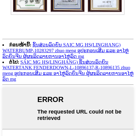
ກ່ອນໜ້ານີ້:
ຊິ້ນສ່ວນລົດຍົນ SAIC MG HS(LINGHANG)
WATERBUMP-10283297 zhuo meng ອຸປະກອນເສີມ ແລະ ອາໄຫຼ່
ລົດຍົນຈີນ ຜູ້ຜະລິດລາຍການອາໄຫຼ່ລົດ mg
ຕໍ່ໄປ:
SAIC MG HS(LINGHANG) ຊິ້ນສ່ວນລົດຍົນ
WATERTANK FENDERDOWN-L-10896137-R-10896135 zhuo
meng ອຸປະກອນເສີມ ແລະ ອາໄຫຼ່ລົດຍົນຈີນ ຜູ້ຜະລິດລາຍການອາໄຫຼ່
ລົດ mg