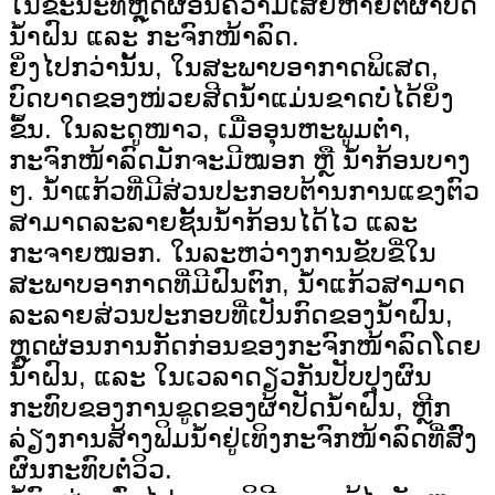
ໃນຂະນະທີ່ຫຼຸດຜ່ອນຄວາມເສຍຫາຍຕໍ່ຜ້າປັດ
ນ້ຳຝົນ ແລະ ກະຈົກໜ້າລົດ.
ຍິ່ງໄປກວ່ານັ້ນ, ໃນສະພາບອາກາດພິເສດ,
ບົດບາດຂອງໜ່ວຍສີດນໍ້າແມ່ນຂາດບໍ່ໄດ້ຍິ່ງ
ຂຶ້ນ. ໃນລະດູໜາວ, ເມື່ອອຸນຫະພູມຕໍ່າ,
ກະຈົກໜ້າລົດມັກຈະມີໝອກ ຫຼື ນໍ້າກ້ອນບາງ
ໆ. ນໍ້າແກ້ວທີ່ມີສ່ວນປະກອບຕ້ານການແຂງຕົວ
ສາມາດລະລາຍຊັ້ນນໍ້າກ້ອນໄດ້ໄວ ແລະ
ກະຈາຍໝອກ. ໃນລະຫວ່າງການຂັບຂີ່ໃນ
ສະພາບອາກາດທີ່ມີຝົນຕົກ, ນໍ້າແກ້ວສາມາດ
ລະລາຍສ່ວນປະກອບທີ່ເປັນກົດຂອງນໍ້າຝົນ,
ຫຼຸດຜ່ອນການກັດກ່ອນຂອງກະຈົກໜ້າລົດໂດຍ
ນໍ້າຝົນ, ແລະ ໃນເວລາດຽວກັນປັບປຸງຜົນ
ກະທົບຂອງການຂູດຂອງຜ້າປັດນໍ້າຝົນ, ຫຼີກ
ລ່ຽງການສ້າງຟິມນໍ້າຢູ່ເທິງກະຈົກໜ້າລົດທີ່ສົ່ງ
ຜົນກະທົບຕໍ່ວິວ.