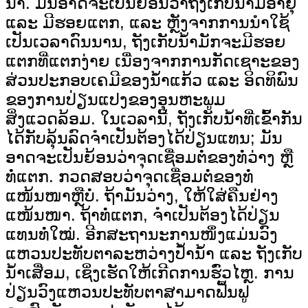
ນ້ຳ. ມັນອາດຈະເປັນຍ້ອນວ່າຖັງເກັບນ້ຳມີອາຍຸ
ແລະ ມີຮອຍແຕກ, ແລະ ຫຼັງຈາກການນຳໃຊ້
ເປັນເວລາດົນນານ, ຖັງເກັບນ້ຳມັກຈະມີຮອຍ
ແຕກທີ່ແຕກງ່າຍ ເນື່ອງຈາກການກັດເຊາະຂອງ
ສ່ວນປະກອບເຄມີຂອງນ້ຳແກ້ວ ແລະ ອິດທິພົນ
ຂອງການປ່ຽນແປງຂອງອຸນຫະພູມ
ສິ່ງແວດລ້ອມ. ໃນເວລານີ້, ຖັງເກັບນ້ຳທີ່ເຂົ້າກັນ
ໄດ້ກັບລຸ້ນລົດຈຳເປັນຕ້ອງໄດ້ປ່ຽນແທນ; ມັນ
ອາດຈະເປັນຍ້ອນວ່າຈຸດເຊື່ອມຕໍ່ຂອງທໍ່ວ່າງ ຫຼື
ທໍ່ແຕກ. ກວດສອບວ່າຈຸດເຊື່ອມຕໍ່ຂອງທໍ່
ແໜ້ນໜາຫຼືບໍ່. ຖ້າມັນວ່າງ, ໃຫ້ໃສ່ຄືນຢ່າງ
ແໜ້ນໜາ. ຖ້າທໍ່ແຕກ, ຈຳເປັນຕ້ອງໄດ້ປ່ຽນ
ແທນທໍ່ໃໝ່. ອີກສະຖານະການໜຶ່ງແມ່ນວົງ
ແຫວນປະທັບຕາລະຫວ່າງປໍ້ານ້ຳ ແລະ ຖັງເກັບ
ນ້ຳເສື່ອມ, ເຊິ່ງເຮັດໃຫ້ເກີດການຮົ່ວໄຫຼ. ການ
ປ່ຽນວົງແຫວນປະທັບຕາສາມາດຟື້ນຟູ