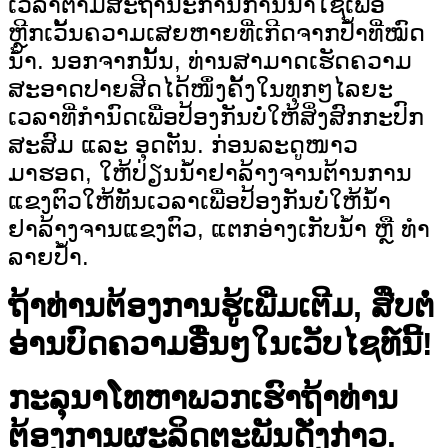
ເວລາຕາມສະຖານະການການນໍາໃຊ້ເພື່ອ
ຫຼີກເວັ້ນຄວາມເສຍຫາຍທີ່ເກີດຈາກປໍ້າທີ່ໝົດ
ນໍ້າ. ນອກຈາກນັ້ນ, ທ່ານສາມາດເຮັດຄວາມ
ສະອາດປາຍສີດໄດ້ໜຶ່ງຄັ້ງໃນທຸກໆໄລຍະ
ເວລາທີ່ກໍານົດເພື່ອປ້ອງກັນບໍ່ໃຫ້ສິ່ງສົກກະປົກ
ສະສົມ ແລະ ອຸດຕັນ. ກ່ອນລະດູໜາວ
ມາຮອດ, ໃຫ້ປ່ຽນນໍ້າຢາລ້າງຈານຕ້ານການ
ແຂງຕົວໃຫ້ທັນເວລາເພື່ອປ້ອງກັນບໍ່ໃຫ້ນໍ້າ
ຢາລ້າງຈານແຂງຕົວ, ແຕກອ່າງເກັບນໍ້າ ຫຼື ທໍາ
ລາຍປໍ້າ.
ຖ້າທ່ານຕ້ອງການຮູ້ເພີ່ມເຕີມ, ສືບຕໍ່
ອ່ານບົດຄວາມອື່ນໆໃນເວັບໄຊທ໌ນີ້!
ກະລຸນາໂທຫາພວກເຮົາຖ້າທ່ານ
ຕ້ອງການຜະລິດຕະພັນດັ່ງກ່າວ.