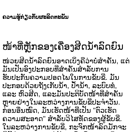
ຄວາມຮູ້ກ່ຽວກັບຜະລິດຕະພັນ
ໜ້າທີ່ຫຼັກຂອງເຄື່ອງສີດນ້ຳລົດຍົນ
ໜ່ວຍສີດນໍ້າລົດຍົນອາດເບິ່ງຄືວ່າບໍ່ສຳຄັນ, ແຕ່
ມັນເປັນອົງປະກອບທີ່ສຳຄັນສຳລັບການ
ຮັບປະກັນຄວາມປອດໄພໃນການຂັບຂີ່. ມັນ
ປະກອບດ້ວຍຖັງເກັບນໍ້າ, ປໍ້ານໍ້າ, ລະບົບທໍ່,
ແລະ ຫົວສີດ, ແລະມັນປະຕິບັດໜ້າທີ່ສຳຄັນ
ຫຼາຍຢ່າງໃນລະຫວ່າງການຂັບຂີ່ປະຈຳວັນ.
ກ່ອນອື່ນໝົດ, ມັນເຮັດໜ້າທີ່ເປັນ "ຕົວເຮັດ
ຄວາມສະອາດ" ສຳລັບວິໄສທັດຂອງຜູ້ຂັບຂີ່.
ໃນລະຫວ່າງການຂັບຂີ່, ກະຈົກໜ້າລົດມັກຈະ