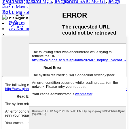
ການຂາຍສົ່ງຊິ້ນສ່ວນ Mg 5
,
ອາໄຫຼ່ລົດຍົນ SAIC MG GT
,
ອາໄຫຼ່
ລົດຍົນ Maxus
,
ອາໄຫຼ່ລົດ Chery
,
ອາໄຫຼ່ລົດຍົນ Maxus G10
,
ອາໄຫຼ່
ລົດຍົນ Mg 750
,
ສົ່ງອີເມວ
ເຮັດໃຫ້ Inquiny
x