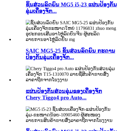
ຊິ້ນສ່ວນລົດຍົນ MG5 i5-23 ແຜ່ນປ້ອງກັນ
ລຸ່ມເຄື່ອງຈັກ...
SAIC MG5-25 ຊິ້ນສ່ວນລົດຍົນ ກະດານ
ປ້ອງກັນລຸ່ມເຄື່ອງຈັກ...
ແຜ່ນປ້ອງກັນສ່ວນລຸ່ມຂອງເຄື່ອງຈັກ
Chery Tiggo4 pro Auto...