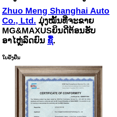
Zhuo Meng Shanghai Auto
Co., Ltd.
ມຸ່ງໝັ້ນທີ່ຈະຂາຍ
MG&
MAXUS
ຍິນດີຕ້ອນຮັບ
ອາໄຫຼ່ລົດຍົນ
ຊື້
.
ໃບຢັ້ງຢືນ