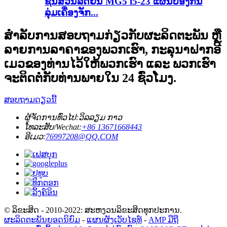
ຊິ້ນສ່ວນລົດຍົນ MG5 i5-23 ແຜ່ນປ້ອງກັນ
ລຸ່ມເຄື່ອງຈັກ...
ສຳລັບການສອບຖາມກ່ຽວກັບຜະລິດຕະພັນ ຫຼື
ລາຍການລາຄາຂອງພວກເຮົາ, ກະລຸນາຝາກອີ
ເມວຂອງທ່ານໄວ້ໃຫ້ພວກເຮົາ ແລະ ພວກເຮົາ
ຈະຕິດຕໍ່ກັບທ່ານພາຍໃນ 24 ຊົ່ວໂມງ.
ສອບຖາມດຽວນີ້
ຜູ້ຈັດການທົ່ວໄປ:
ວິລລຽມ ກາວ
ໂທລະສັບ/Wechat:
+86 13671668443
ອີເມວ:
76997208@QQ.COM
© ລິຂະສິດ - 2010-2022: ສະຫງວນລິຂະສິດທຸກປະການ.
ຜະລິດຕະພັນຍອດນິຍົມ
-
ແຜນຜັງເວັບໄຊທ໌
-
AMP ມືຖື