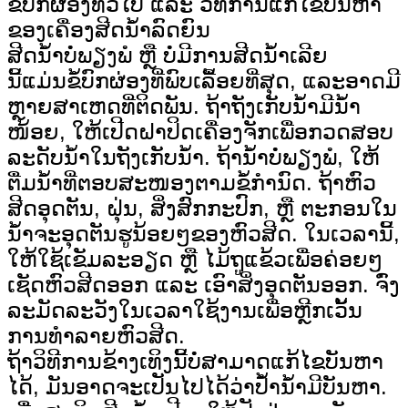
ຂໍ້ບົກຜ່ອງທົ່ວໄປ ແລະ ວິທີການແກ້ໄຂບັນຫາ
ຂອງເຄື່ອງສີດນ້ຳລົດຍົນ
ສີດນ້ຳບໍ່ພຽງພໍ ຫຼື ບໍ່ມີການສີດນ້ຳເລີຍ
ນີ້ແມ່ນຂໍ້ບົກຜ່ອງທີ່ພົບເລື້ອຍທີ່ສຸດ, ແລະອາດມີ
ຫຼາຍສາເຫດທີ່ຕິດພັນ. ຖ້າຖັງເກັບນ້ຳມີນ້ຳ
ໜ້ອຍ, ໃຫ້ເປີດຝາປິດເຄື່ອງຈັກເພື່ອກວດສອບ
ລະດັບນ້ຳໃນຖັງເກັບນ້ຳ. ຖ້ານ້ຳບໍ່ພຽງພໍ, ໃຫ້
ຕື່ມນ້ຳທີ່ຕອບສະໜອງຕາມຂໍ້ກຳນົດ. ຖ້າຫົວ
ສີດອຸດຕັນ, ຝຸ່ນ, ສິ່ງສົກກະປົກ, ຫຼື ຕະກອນໃນ
ນ້ຳຈະອຸດຕັນຮູນ້ອຍໆຂອງຫົວສີດ. ໃນເວລານີ້,
ໃຫ້ໃຊ້ເຂັມລະອຽດ ຫຼື ໄມ້ຖູແຂ້ວເພື່ອຄ່ອຍໆ
ເຊັດຫົວສີດອອກ ແລະ ເອົາສິ່ງອຸດຕັນອອກ. ຈົ່ງ
ລະມັດລະວັງໃນເວລາໃຊ້ງານເພື່ອຫຼີກເວັ້ນ
ການທຳລາຍຫົວສີດ.
ຖ້າວິທີການຂ້າງເທິງນີ້ບໍ່ສາມາດແກ້ໄຂບັນຫາ
ໄດ້, ມັນອາດຈະເປັນໄປໄດ້ວ່າປໍ້ານໍ້າມີບັນຫາ.