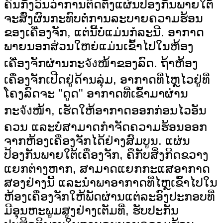
ຄົນກັງວົນວ່າການຕິດຕັ້ງແຜ່ນປ້ອງກັນພາຍໃຕ້
ຈະສົ່ງຜົນກະທົບຕໍ່ການລະບາຍຄວາມຮ້ອນ
ຂອງເຄື່ອງຈັກ, ແຕ່ນີ້ບໍ່ແມ່ນກໍລະນີ. ອາກາດ
ພາຍນອກສ່ວນໃຫຍ່ແມ່ນເຂົ້າໄປໃນຫ້ອງ
ເຄື່ອງຈັກຜ່ານກະจังໜ້າຂອງລົດ. ຖ້າຫ້ອງ
ເຄື່ອງຈັກເປີດຢູ່ດ້ານລຸ່ມ, ອາກາດທີ່ໄຫຼໄວຢູ່ທີ່
ໂຄງລົດຈະ "ດູດ" ອາກາດທີ່ເຂົ້າມາຜ່ານ
ກະจังໜ້າ, ເຮັດໃຫ້ອາກາດອອກກ່ອນໄວອັນ
ຄວນ ແລະບໍ່ສາມາດກຳຈັດຄວາມຮ້ອນອອກ
ຈາກຫ້ອງເຄື່ອງຈັກໄດ້ຢ່າງສົມບູນ. ແຜ່ນ
ປ້ອງກັນພາຍໃຕ້ເຄື່ອງຈັກ, ຄືກັບສິ່ງກີດຂວາງ
ແຍກຕ່າງຫາກ, ສາມາດແຍກກະແສອາກາດ
ສອງຢ່າງນີ້ ແລະນຳພາອາກາດທີ່ໄຫຼເຂົ້າໄປໃນ
ຫ້ອງເຄື່ອງຈັກໃຫ້ພັດຜ່ານແຕ່ລະອົງປະກອບທີ່
ມີອຸນຫະພູມສູງຢ່າງເຕັມທີ່, ຮັບປະກັນ