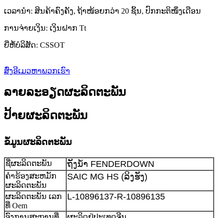
ເວລານຳ: ສິນຄ້າຄົງຄັງ, ຖ້າໜ້ອຍກວ່າ 20 ຊິ້ນ, ປົກກະຕິໜຶ່ງເດືອນ
ການຈ່າຍເງິນ: ເງິນຝາກ Tt
ຍີ່ຫໍ້ບໍລິສັດ: CSSOT
ສົ່ງອີເມວຫາພວກເຮົາ
ລາຍລະອຽດຜະລິດຕະພັນ
ປ້າຍຜະລິດຕະພັນ
ຂໍ້ມູນຜະລິດຕະພັນ
ຊື່ຜະລິດຕະພັນ
ຖັງນ້ຳ FENDERDOWN
ຄໍາຮ້ອງສະຫມັກ
SAIC MG HS (ລິງຮັງ)
ຜະລິດຕະພັນ
L-10896137-R-10896135
ຜະລິດຕະພັນ ເລກ
ທີ່ Oem
ອົງການສະຖານທີ່
ຜະລິດຢູ່ປະເທດຈີນ