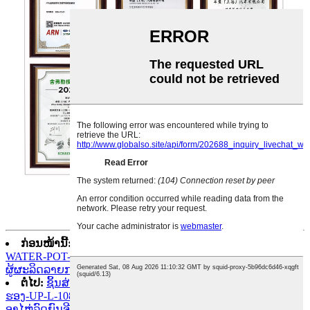
ກ່ອນໜ້ານີ້:
SAIC MG HS(LINGHANG) ອາໄຫຼ່ລົດຍົນ
WATER-POT-10461961 zhuo meng ອຸປະກອນເສີມອາໄຫຼ່ລົດຍົນຈີນ
ຜູ້ຜະລິດລາຍການອາໄຫຼ່ລົດຍົນ mg
ຕໍ່ໄປ:
ຊິ້ນສ່ວນລົດຍົນ SAIC MG HS(LINGHANG) ຖັງນ້ຳ ເບາະ
ຮອງ-UP-L-10896136-R-10896134 zhuo meng ອຸປະກອນເສີມ
ອາໄຫຼ່ລົດຍົນຈີນ ຜູ້ຜະລິດລາຍການອາໄຫຼ່ລົດ mg