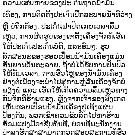
ຄວາມເສຍຫາຍຂອງປະเก็นຖາດນ້ຳມັນ
ເຄື່ອງ, ການຕິດຕັ້ງປະเก็นປັ໊ກລະບາຍນ້ຳທີ່ວ່າງ
ຫຼື ບໍ່ຖືກຕ້ອງ, ປະเก็นຝາປິດເກຍເວລາລົ້ມ
ເຫຼວ, ການຜິດຮູບຂອງຂາຕັ້ງເຄື່ອງຈັກທີ່ເຮັດ
ໃຫ້ປະเก็นປະเก็นບໍ່ດີ, ແລະອື່ນໆ. ຮູບ
ລັກສະນະຂອງຮອຍເປື້ອນນ້ຳມັນເຄື່ອງແມ່ນ
ສັນຍານອັນຕະລາຍ. ຖ້າບໍ່ໄດ້ຮັບການປິ່ນປົວ
ໃຫ້ທັນເວລາ, ການຮົ່ວໄຫຼຂອງນ້ຳມັນເຄື່ອງ
ຢ່າງຕໍ່ເນື່ອງຈະນຳໄປສູ່ການຫຼໍ່ລື່ນເຄື່ອງຈັກບໍ່
ພຽງພໍ ແລະ ເຮັດໃຫ້ເກີດຄວາມລົ້ມເຫຼວທາງ
ກົນຈັກທີ່ຮ້າຍແຮງ. ຫຼັງຈາກເຈົ້າຂອງສັງເກດ
ເຫັນຮອຍເປື້ອນນ້ຳມັນເຄື່ອງຢູ່ເທິງແຜ່ນ
ປ້ອງກັນ, ພວກເຂົາຄວນຂັບລົດໄປຫາຮ້ານ
ສ້ອມແປງມືອາຊີບທັນທີ, ບ່ອນທີ່ພະນັກງານ
ບຳລຸງຮັກສາສາມາດກວດສອບສະຖານທີ່ຮົ່ວ