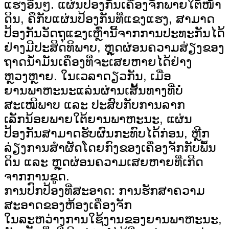
ແຮງອື່ນໆ. ແຜ່ນປ້ອງກັນເຄື່ອງຈັກພາຍໃຕ້ໜ້າ
ດິນ, ຄືກັບແຜ່ນປ້ອງກັນທີ່ແຂງແຮງ, ສາມາດ
ປ້ອງກັນວັດຖຸແຂງເຫຼົ່ານີ້ຈາກການປະທະກັນໄດ້
ຢ່າງມີປະສິດທິພາບ, ຫຼຸດຜ່ອນຄວາມສ່ຽງຂອງ
ຖາດນ້ຳມັນເຄື່ອງທີ່ຈະເສຍຫາຍໄດ້ຢ່າງ
ຫຼວງຫຼາຍ. ໃນເວລາດຽວກັນ, ເມື່ອ
ຍານພາຫະນະແລ່ນຜ່ານເສັ້ນທາງທີ່ບໍ່
ສະເໝີພາບ ແລະ ປະສົບກັບການລາກ
ເລັກນ້ອຍພາຍໃຕ້ຍານພາຫະນະ, ແຜ່ນ
ປ້ອງກັນສາມາດຮັບຜົນກະທົບໄດ້ກ່ອນ, ຫຼີກ
ລ່ຽງການສຳຜັດໂດຍກົງຂອງເຄື່ອງຈັກກັບພື້ນ
ດິນ ແລະ ຫຼຸດຜ່ອນຄວາມເສຍຫາຍທີ່ເກີດ
ຈາກການຂູດ.
ການປົກປ້ອງທີ່ສະອາດ: ການຮັກສາຄວາມ
ສະອາດຂອງຫ້ອງເຄື່ອງຈັກ
ໃນລະຫວ່າງການໃຊ້ງານຂອງຍານພາຫະນະ,