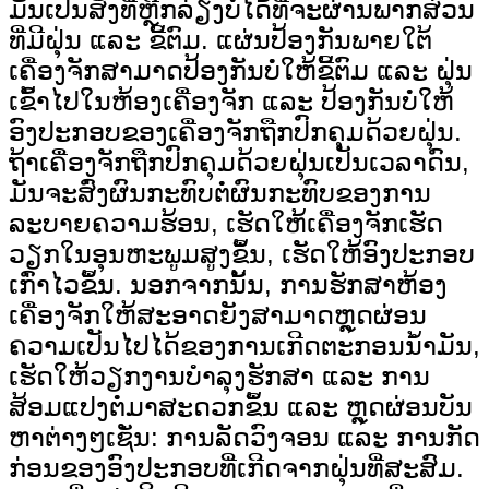
ມັນເປັນສິ່ງທີ່ຫຼີກລ່ຽງບໍ່ໄດ້ທີ່ຈະຜ່ານພາກສ່ວນ
ທີ່ມີຝຸ່ນ ແລະ ຂີ້ຕົມ. ແຜ່ນປ້ອງກັນພາຍໃຕ້
ເຄື່ອງຈັກສາມາດປ້ອງກັນບໍ່ໃຫ້ຂີ້ຕົມ ແລະ ຝຸ່ນ
ເຂົ້າໄປໃນຫ້ອງເຄື່ອງຈັກ ແລະ ປ້ອງກັນບໍ່ໃຫ້
ອົງປະກອບຂອງເຄື່ອງຈັກຖືກປົກຄຸມດ້ວຍຝຸ່ນ.
ຖ້າເຄື່ອງຈັກຖືກປົກຄຸມດ້ວຍຝຸ່ນເປັນເວລາດົນ,
ມັນຈະສົ່ງຜົນກະທົບຕໍ່ຜົນກະທົບຂອງການ
ລະບາຍຄວາມຮ້ອນ, ເຮັດໃຫ້ເຄື່ອງຈັກເຮັດ
ວຽກໃນອຸນຫະພູມສູງຂຶ້ນ, ເຮັດໃຫ້ອົງປະກອບ
ເກົ່າໄວຂຶ້ນ. ນອກຈາກນັ້ນ, ການຮັກສາຫ້ອງ
ເຄື່ອງຈັກໃຫ້ສະອາດຍັງສາມາດຫຼຸດຜ່ອນ
ຄວາມເປັນໄປໄດ້ຂອງການເກີດຕະກອນນ້ຳມັນ,
ເຮັດໃຫ້ວຽກງານບຳລຸງຮັກສາ ແລະ ການ
ສ້ອມແປງຕໍ່ມາສະດວກຂຶ້ນ ແລະ ຫຼຸດຜ່ອນບັນ
ຫາຕ່າງໆເຊັ່ນ: ການລັດວົງຈອນ ແລະ ການກັດ
ກ່ອນຂອງອົງປະກອບທີ່ເກີດຈາກຝຸ່ນທີ່ສະສົມ.