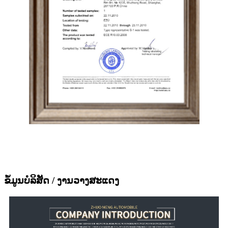
ຂໍ້ມູນບໍລິສັດ / ງານວາງສະແດງ