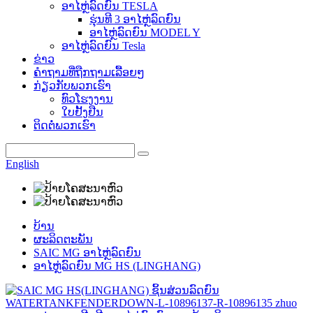
ອາໄຫຼ່ລົດຍົນ TESLA
ຮຸ່ນທີ 3 ອາໄຫຼ່ລົດຍົນ
ອາໄຫຼ່ລົດຍົນ MODEL Y
ອາໄຫຼ່ລົດຍົນ Tesla
ຂ່າວ
ຄຳຖາມທີ່ຖືກຖາມເລື້ອຍໆ
ກ່ຽວກັບພວກເຮົາ
ທົວໂຮງງານ
ໃບຢັ້ງຢືນ
ຕິດຕໍ່ພວກເຮົາ
English
ບ້ານ
ຜະລິດຕະພັນ
SAIC MG ອາໄຫຼ່ລົດຍົນ
ອາໄຫຼ່ລົດຍົນ MG HS (LINGHANG)