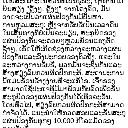
ໂດຍສະເພາະໃນສ່ວນທີ່ເປັນຂຸຂະ, ຖ້າທ່ານໄດ້
ຍິນສຽງ "ຄຼັງໆ, ຄຼັງໆ" ຈາກໂຄງລົດ, ມັນ
ອາດຈະເປັນວ່າແຜ່ນປ້ອງກັນມີບັນຫາ.
ການຫຼວມສະກູ: ຫຼັງຈາກຂັບຂີ່ເປັນເວລາດົນ
ໃນເສັ້ນທາງທີ່ບໍ່ເປັນລະບຽບ, ສະກູຍຶດຂອງ
ແຜ່ນປ້ອງກັນຈະຄ່ອຍໆຫຼວມຍ້ອນແຮງຕັດ
ຊ້ຳໆ, ເຮັດໃຫ້ເກີດຊ່ອງຫວ່າງລະຫວ່າງແຜ່ນ
ປ້ອງກັນແລະອົງປະກອບຂອງຕົວຖັງ, ແລະໃນ
ລະຫວ່າງການຂັບຂີ່, ພວກມັນຈະຊົນກັນແລະ
ສ້າງສຽງລົບກວນຜິດປົກກະຕິ. ສະຖານະການ
ນີ້ແມ່ນຂ້ອນຂ້າງງ່າຍທີ່ຈະແກ້ໄຂ. ເຈົ້າຂອງ
ສາມາດໃຊ້ປະແຈທີ່ມີມາພ້ອມກັບລົດເພື່ອຂັນ
ສະກູຍຶດຂອງແຜ່ນປ້ອງກັນໄດ້ເທື່ອລະອັນ.
ໂດຍທົ່ວໄປ, ສຽງລົບກວນຜິດປົກກະຕິສາມາດ
ກຳຈັດໄດ້. ແນະນຳໃຫ້ກວດສອບແລະຂັນສະກູ
ແຜ່ນປ້ອງກັນທຸກໆ 10,000 ກິໂລແມັດຂອງ