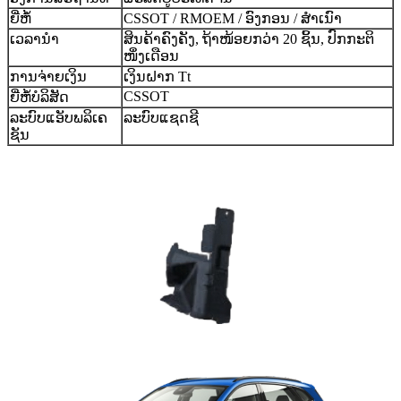
ຍີ່ຫໍ້
CSSOT / RMOEM / ອົງກອນ / ສຳເນົາ
ເວລານຳ
ສິນຄ້າຄົງຄັງ, ຖ້າໜ້ອຍກວ່າ 20 ຊິ້ນ, ປົກກະຕິ
ໜຶ່ງເດືອນ
ການຈ່າຍເງິນ
ເງິນຝາກ Tt
CSSOT
ຍີ່ຫໍ້ບໍລິສັດ
ລະບົບແອັບພລິເຄ
ລະບົບແຊດຊີ
ຊັນ