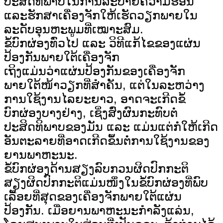
ປະສິດທິພາບໃນການລະບາຍຄວາມຮ້ອນ
ແລະຮັກສາເຄື່ອງຈັກໃຫ້ເຮັດວຽກພາຍໃນ
ລະດັບອຸນຫະພູມທີ່ເໝາະສົມ.
ຂໍ້ບົກຜ່ອງທົ່ວໄປ ແລະ ວິທີແກ້ໄຂຂອງແຜ່ນ
ປ້ອງກັນພາຍໃຕ້ເຄື່ອງຈັກ
ເຖິງແມ່ນວ່າແຜ່ນປ້ອງກັນຂອງເຄື່ອງຈັກ
ພາຍໃຕ້ໜ້າວຽກທີ່ສຳຄັນ, ແຕ່ໃນລະຫວ່າງ
ການໃຊ້ງານໄລຍະຍາວ, ອາດຈະເກີດຂໍ້
ບົກຜ່ອງບາງຢ່າງ, ເຊິ່ງສົ່ງຜົນກະທົບຕໍ່
ປະສິດທິພາບຂອງມັນ ແລະ ແມ່ນແຕ່ກໍ່ໃຫ້ເກີດ
ອັນຕະລາຍທີ່ອາດເກີດຂຶ້ນຕໍ່ການໃຊ້ງານຂອງ
ຍານພາຫະນະ.
ຂໍ້ບົກຜ່ອງດ້ານສຽງລົບກວນຜິດປົກກະຕິ
ສຽງຜິດປົກກະຕິແມ່ນໜຶ່ງໃນຂໍ້ບົກຜ່ອງທີ່ພົບ
ເລື້ອຍທີ່ສຸດຂອງເຄື່ອງຈັກພາຍໃຕ້ແຜ່ນ
ປ້ອງກັນ. ເມື່ອຍານພາຫະນະກຳລັງແລ່ນ,