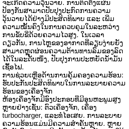
ຈະເກີດຄວາມວຸ້ນວາຍ. ການຕິດຕັ້ງແຜ່ນ
ປ້ອງກັນສາມາດປັບປຸງປະກົດການຄວາມ
ວຸ້ນວາຍໄດ້ຢ່າງມີປະສິດທິພາບ ແລະ ເພີ່ມ
ຄວາມໝັ້ນຄົງໃນການຄວບຄຸມໃນລະຫວ່າງ
ການຂັບຂີ່ດ້ວຍຄວາມໄວສູງ. ໃນເວລາ
ດຽວກັນ, ການໄຫຼຂອງອາກາດທີ່ລຽບງ່າຍຍັງ
ສາມາດຫຼຸດຜ່ອນຄວາມຕ້ານທານລົມຂອງລົດ
ໄດ້ໃນລະດັບໜຶ່ງ, ປັບປຸງການປະຫຍັດນໍ້າມັນ
ເຊື້ອໄຟ.
ການຊ່ວຍເຫຼືອດ້ານການຄຸ້ມຄອງຄວາມຮ້ອນ:
ຮັບປະກັນປະສິດທິພາບໃນການລະບາຍຄວາມ
ຮ້ອນຂອງເຄື່ອງຈັກ
ຫ້ອງເຄື່ອງຈັກມີອົງປະກອບທີ່ມີອຸນຫະພູມສູງ
ຫຼາຍຢ່າງເຊັ່ນ: ຕົວເຄື່ອງຈັກ, ເຄື່ອງ
turbocharger, ແລະທໍ່ໄອເສຍ. ການລະບາຍ
ຄວາມຮ້ອນແມ່ນມີຄວາມສຳຄັນຫຼາຍ. ຫຼາຍ