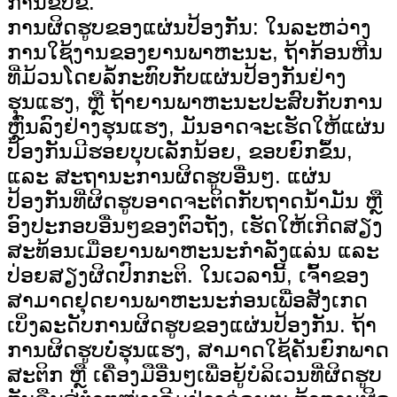
ການຂັບຂີ່.
ການຜິດຮູບຂອງແຜ່ນປ້ອງກັນ: ໃນລະຫວ່າງ
ການໃຊ້ງານຂອງຍານພາຫະນະ, ຖ້າກ້ອນຫີນ
ທີ່ມ້ວນໂດຍລໍ້ກະທົບກັບແຜ່ນປ້ອງກັນຢ່າງ
ຮຸນແຮງ, ຫຼື ຖ້າຍານພາຫະນະປະສົບກັບການ
ຫຼົ່ນລົງຢ່າງຮຸນແຮງ, ມັນອາດຈະເຮັດໃຫ້ແຜ່ນ
ປ້ອງກັນມີຮອຍບຸບເລັກນ້ອຍ, ຂອບຍົກຂຶ້ນ,
ແລະ ສະຖານະການຜິດຮູບອື່ນໆ. ແຜ່ນ
ປ້ອງກັນທີ່ຜິດຮູບອາດຈະຕິດກັບຖາດນ້ຳມັນ ຫຼື
ອົງປະກອບອື່ນໆຂອງຕົວຖັງ, ເຮັດໃຫ້ເກີດສຽງ
ສະທ້ອນເມື່ອຍານພາຫະນະກຳລັງແລ່ນ ແລະ
ປ່ອຍສຽງຜິດປົກກະຕິ. ໃນເວລານີ້, ເຈົ້າຂອງ
ສາມາດຢຸດຍານພາຫະນະກ່ອນເພື່ອສັງເກດ
ເບິ່ງລະດັບການຜິດຮູບຂອງແຜ່ນປ້ອງກັນ. ຖ້າ
ການຜິດຮູບບໍ່ຮຸນແຮງ, ສາມາດໃຊ້ຄັນຍົກພາດ
ສະຕິກ ຫຼື ເຄື່ອງມືອື່ນໆເພື່ອຍູ້ບໍລິເວນທີ່ຜິດຮູບ