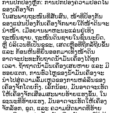
ການປົກປ້ອງຫຼັກ: ການປົກປ້ອງຄວາມປອດໄພ
ຂອງເຄື່ອງຈັກ
ໃນສະພາບຖະໜົນທີ່ສັບສົນ, ໜ້າທີ່ປ້ອງກັນ
ຂອງແຜ່ນປ້ອງກັນເຄື່ອງຈັກພາຍໃຕ້ໜ້າດິນຈະ
ນຳໜ້າ. ເມື່ອຍານພາຫະນະແລ່ນຢູ່ເທິງ
ຖະໜົນຊາຍ, ຖະໜົນດິນຊາຍໃນຊົນນະບົດ,
ຫຼື ບໍລິເວນທີ່ເປັນຂຸຂະ, ເສດເຫຼືອທີ່ຖືກລໍ້ຖີບຂຶ້ນ
ແລະ ກ້ອນຫີນທີ່ຍື່ນອອກມາເທິງໜ້າດິນ
ອາດຈະປະທະກັບຖາດນ້ຳມັນເຄື່ອງໄດ້ທຸກ
ເວລາ. ຖ້າຖາດນ້ຳມັນເຄື່ອງເສຍຫາຍ ແລະ ມີ
ຮອຍແຕກ, ການຮົ່ວໄຫຼຂອງນ້ຳມັນເຄື່ອງຈະ
ນຳໄປສູ່ຄວາມລົ້ມເຫຼວຂອງການຫລໍ່ລື່ນຂອງ
ເຄື່ອງຈັກໂດຍກົງ. ເລັກນ້ອຍ, ມັນອາດຈະເຮັດ
ໃຫ້ເຄື່ອງຈັກເສື່ອມສະພາບຮ້າຍແຮງຂຶ້ນ, ໃນ
ຂະນະທີ່ຮ້າຍແຮງ, ມັນອາດຈະເຮັດໃຫ້ເຄື່ອງ
ຈັກລັອກ, ຂູດ, ແລະ ຄວາມຜິດພາດທີ່ຮ້າຍ