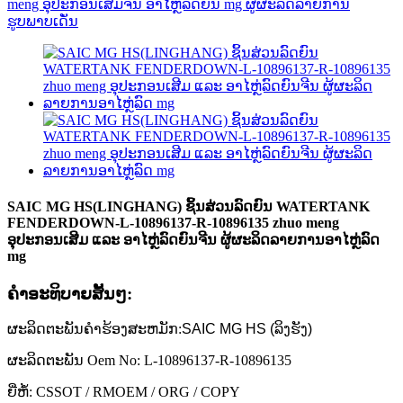
SAIC MG HS(LINGHANG) ຊິ້ນສ່ວນລົດຍົນ WATERTANK
FENDERDOWN-L-10896137-R-10896135 zhuo meng
ອຸປະກອນເສີມ ແລະ ອາໄຫຼ່ລົດຍົນຈີນ ຜູ້ຜະລິດລາຍການອາໄຫຼ່ລົດ
mg
ຄໍາອະທິບາຍສັ້ນໆ:
ຜະລິດຕະພັນຄໍາຮ້ອງສະຫມັກ:
SAIC MG HS (ລິງຮັງ)
ຜະລິດຕະພັນ Oem No: L-10896137-R-10896135
ຍີ່ຫໍ້: CSSOT / RMOEM / ORG / COPY