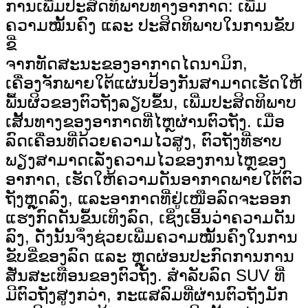
ການເພີ່ມປະສິດທິພາບທາງອາກາດ: ເພີ່ມ
ຄວາມໝັ້ນຄົງ ແລະ ປະສິດທິພາບໃນການຂັບ
ຂີ່
ຈາກທັດສະນະຂອງອາກາດໄດນາມິກ,
ເຄື່ອງຈັກພາຍໃຕ້ແຜ່ນປ້ອງກັນສາມາດເຮັດໃຫ້
ພື້ນຜິວຂອງຕົວຖັງລຽບຂຶ້ນ, ເພີ່ມປະສິດທິພາບ
ເສັ້ນທາງຂອງອາກາດທີ່ໄຫຼຜ່ານຕົວຖັງ. ເມື່ອ
ລົດເຄື່ອນທີ່ດ້ວຍຄວາມໄວສູງ, ຕົວຖັງທີ່ຮາບ
ພຽງສາມາດເລັ່ງຄວາມໄວຂອງການໄຫຼຂອງ
ອາກາດ, ເຮັດໃຫ້ຄວາມດັນອາກາດພາຍໃຕ້ຕົວ
ຖັງຫຼຸດລົງ, ແລະອາກາດທີ່ຢູ່ເໜືອລົດຈະອອກ
ແຮງກົດດັນຂຶ້ນເທິງລົດ, ເຊິ່ງເອີ້ນວ່າຄວາມດັນ
ລົງ, ດັ່ງນັ້ນຈຶ່ງຊ່ວຍເພີ່ມຄວາມໝັ້ນຄົງໃນການ
ຂັບຂີ່ຂອງລົດ ແລະ ຫຼຸດຜ່ອນປະກົດການການ
ສັ່ນສະເທືອນຂອງຕົວຖັງ. ສຳລັບລົດ SUV ທີ່
ມີຕົວຖັງສູງກວ່າ, ກະແສລົມທີ່ຜ່ານຕົວຖັງມັກ