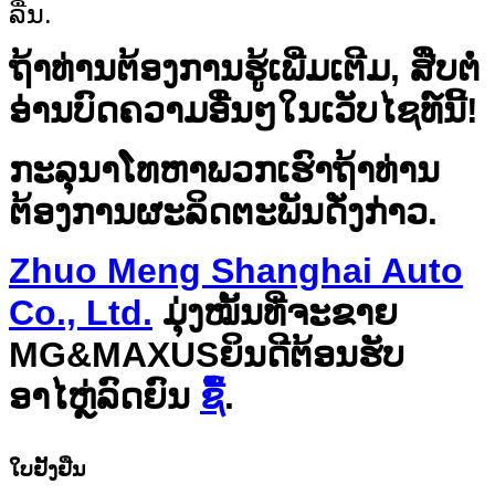
ລື່ນ.
ຖ້າທ່ານຕ້ອງການຮູ້ເພີ່ມເຕີມ, ສືບຕໍ່
ອ່ານບົດຄວາມອື່ນໆໃນເວັບໄຊທ໌ນີ້!
ກະລຸນາໂທຫາພວກເຮົາຖ້າທ່ານ
ຕ້ອງການຜະລິດຕະພັນດັ່ງກ່າວ.
Zhuo Meng Shanghai Auto
Co., Ltd.
ມຸ່ງໝັ້ນທີ່ຈະຂາຍ
MG&
MAXUS
ຍິນດີຕ້ອນຮັບ
ອາໄຫຼ່ລົດຍົນ
ຊື້
.
ໃບຢັ້ງຢືນ