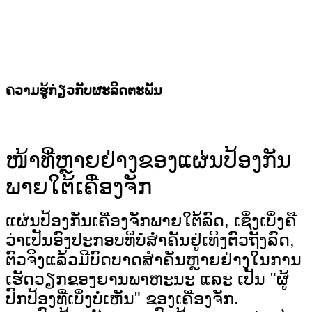
ຄວາມຮູ້ກ່ຽວກັບຜະລິດຕະພັນ
ໜ້າທີ່ຫຼາຍຢ່າງຂອງແຜ່ນປ້ອງກັນ
ພາຍໃຕ້ເຄື່ອງຈັກ
ແຜ່ນປ້ອງກັນເຄື່ອງຈັກພາຍໃຕ້ລົດ, ເຊິ່ງເບິ່ງຄື
ວ່າເປັນອົງປະກອບທີ່ບໍ່ສຳຄັນຢູ່ເທິງຕົວຖັງລົດ,
ຕົວຈິງແລ້ວມີບົດບາດສຳຄັນຫຼາຍຢ່າງໃນການ
ເຮັດວຽກຂອງຍານພາຫະນະ ແລະ ເປັນ "ຜູ້
ປົກປ້ອງທີ່ເບິ່ງບໍ່ເຫັນ" ຂອງເຄື່ອງຈັກ.