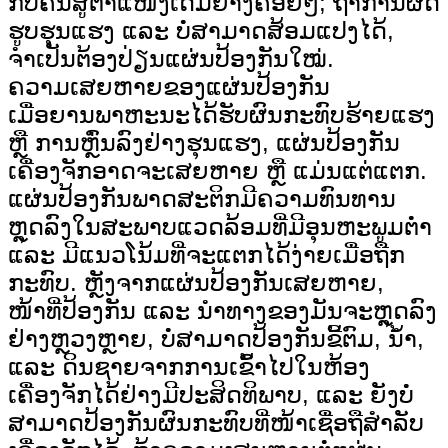
ກັບຄືນສູ່ຕຳແໜ່ງເດີມຢ່າງຄ່ອຍໆ; ຖ້າການຜິດ
ຮູບຮຸນແຮງ ແລະ ບໍ່ສາມາດສ້ອມແປງໄດ້,
ຈຳເປັນຕ້ອງປ່ຽນແຜ່ນປ້ອງກັນໃໝ່.
ຄວາມເສຍຫາຍຂອງແຜ່ນປ້ອງກັນ
ເມື່ອຍານພາຫະນະໄດ້ຮັບຜົນກະທົບຮ້າຍແຮງ
ຫຼື ການຫຼົ່ນລົງຢ່າງຮຸນແຮງ, ແຜ່ນປ້ອງກັນ
ເຄື່ອງຈັກອາດຈະເສຍຫາຍ ຫຼື ແມ່ນແຕ່ແຕກ.
ແຜ່ນປ້ອງກັນພາດສະຕິກມີຄວາມທົນທານ
ຫຼຸດລົງໃນສະພາບແວດລ້ອມທີ່ມີອຸນຫະພູມຕໍ່າ
ແລະ ມີແນວໂນ້ມທີ່ຈະແຕກໄດ້ງ່າຍເມື່ອຖືກ
ກະທົບ. ຫຼັງຈາກແຜ່ນປ້ອງກັນເສຍຫາຍ,
ໜ້າທີ່ປ້ອງກັນ ແລະ ນຳທາງຂອງມັນຈະຫຼຸດລົງ
ຢ່າງຫຼວງຫຼາຍ, ບໍ່ສາມາດປ້ອງກັນຂີ້ຕົມ, ນ້ຳ,
ແລະ ດິນຊາຍຈາກການເຂົ້າໄປໃນຫ້ອງ
ເຄື່ອງຈັກໄດ້ຢ່າງມີປະສິດທິພາບ, ແລະ ຍັງບໍ່
ສາມາດປ້ອງກັນຜົນກະທົບທີ່ໜ້າເຊື່ອຖືສຳລັບ