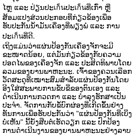
ໄຫຼ ແລະ ປ່ຽນປະเก็นປະเก็นທີ່ເກົ່າ ຫຼື
ສ້ອມແປງສ່ວນປະກອບທີ່ກ່ຽວຂ້ອງເພື່ອ
ຮັບປະກັນນ້ຳມັນເຄື່ອງທີ່ພຽງພໍ ແລະ ການ
ປະเก็นທີ່ດີ.
ເຖິງແມ່ນວ່າແຜ່ນປ້ອງກັນເຄື່ອງຈັກຈະມີ
ຂະໜາດນ້ອຍ, ແຕ່ມັນກ່ຽວຂ້ອງກັບຄວາມ
ປອດໄພຂອງເຄື່ອງຈັກ ແລະ ປະສິດທິພາບໂດຍ
ລວມຂອງຍານພາຫະນະ. ເຈົ້າຂອງຄວນເລືອກ
ວັດສະດຸທີ່ເໝາະສົມສຳລັບແຜ່ນປ້ອງກັນໂດຍ
ອີງໃສ່ສະພາບການຂັບຂີ່ຂອງຕົນເອງ ແລະ
ດຳເນີນການກວດກາ ແລະ ບຳລຸງຮັກສາເປັນ
ປະຈຳ. ຈັດການກັບຂໍ້ບົກຜ່ອງທີ່ເກີດຂຶ້ນຢ່າງ
ທັນການເພື່ອຮັບປະກັນວ່າ "ແຜ່ນປ້ອງກັນທີ່ເບິ່ງ
ບໍ່ເຫັນ" ນີ້ຍັງສືບຕໍ່ເຮັດວຽກ ແລະ ປົກປ້ອງ
ການດຳເນີນງານຂອງຍານພາຫະນະຢ່າງລາບ