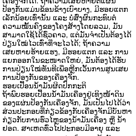
ເຄື່ອງຈັກໄດ້. ຖ້າຄວາມເສຍຫາຍຕໍ່ແຜ່ນ
ປ້ອງກັນແມ່ນຂ້ອນຂ້າງເບົາບາງ, ມີຮອຍແຕກ
ເລັກນ້ອຍເທົ່ານັ້ນ ແລະ ບໍ່ສົ່ງຜົນກະທົບຕໍ່
ຄວາມໝັ້ນຄົງຂອງໂຄງສ້າງໂດຍລວມ, ມັນ
ສາມາດໃຊ້ໄດ້ຊົ່ວຄາວ, ແຕ່ມັນຈຳເປັນຕ້ອງໄດ້
ປ່ຽນໃໝ່ໄວເທົ່າທີ່ຈະໄວໄດ້; ຖ້າຄວາມ
ເສຍຫາຍຮ້າຍແຮງ, ມີຮອຍແຕກ ແລະ ການ
ແຍກອອກໃນຂະໜາດໃຫຍ່, ມັນຕ້ອງໄດ້ຮັບ
ການປ່ຽນໃໝ່ທັນທີເພື່ອຫຼີກເວັ້ນການສູນເສຍ
ການປ້ອງກັນຂອງເຄື່ອງຈັກ.
ຮອຍເປື້ອນນ້ຳມັນຜິດປົກກະຕິ
ຖ້າພົບຮອຍເປື້ອນນ້ຳມັນເຄື່ອງຢູ່ເທິງໜ້າດິນ
ຂອງແຜ່ນປ້ອງກັນເຄື່ອງຈັກ, ມັນເປັນໄປໄດ້ວ່າ
ສ່ວນປະກອບທີ່ກ່ຽວຂ້ອງກັບເຄື່ອງຈັກມີບັນຫາ
ກ່ຽວກັບການຮົ່ວໄຫຼຂອງນ້ຳມັນເຄື່ອງ ຫຼື ນ້ຳ
ຢອດ. ສາເຫດທົ່ວໄປປະກອບມີອາຍຸ ແລະ