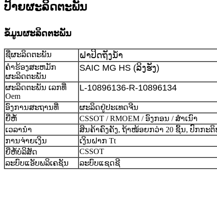
ປ້າຍຜະລິດຕະພັນ
ຂໍ້ມູນຜະລິດຕະພັນ
ຊື່ຜະລິດຕະພັນ
ຝາປິດຖັງນ້ຳ
ຄໍາຮ້ອງສະຫມັກ
SAIC MG HS (ລິງຮັງ)
ຜະລິດຕະພັນ
L-10896136-R-10896134
ຜະລິດຕະພັນ ເລກທີ່
Oem
ອົງການສະຖານທີ່
ຜະລິດຢູ່ປະເທດຈີນ
ຍີ່ຫໍ້
CSSOT / RMOEM / ອົງກອນ / ສຳເນົາ
ເວລານຳ
ສິນຄ້າຄົງຄັງ, ຖ້າໜ້ອຍກວ່າ 20 ຊິ້ນ, ປົກກະຕິ
ການຈ່າຍເງິນ
ເງິນຝາກ Tt
CSSOT
ຍີ່ຫໍ້ບໍລິສັດ
ລະບົບແອັບພລິເຄຊັນ
ລະບົບແຊດຊີ