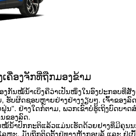
ເຄື່ອງຈັກທີ່ຖືກມອງຂ້າມ
ນໝໍ້ນ້ຳເບິ່ງຄືວ່າເປັນໜຶ່ງໃນອົງປະກອບທີ່ສັງເ
ງົບ, ຮັບຜິດຊອບຫຼາຍຢ່າງຢ່າງງຽບໆ. ເຈົ້າຂອງລົ
ກັນຝຸ່ນ". ຢ່າງໃດກໍຕາມ, ພວກເຂົາບໍ່ຮູ້ເຖິງບ
ານຂອງລົດ.
ໍ້ນ້ຳປົກກະຕິແລ້ວແມ່ນເຮັດດ້ວຍຢາງທີ່ມີຄຸນ
ຫະ. ມັນຖືກຕິດຕັ້ງຢູ່ທາງຫຼັງກອບລໍ້ ແລະ ຢູ່