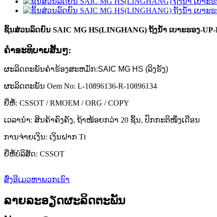
ຊິ້ນສ່ວນລົດຍົນ SAIC MG HS(LINGHANG) ຖັງນ້ຳ ເບາະຮອງ-UP-L-
ຄໍາອະທິບາຍສັ້ນໆ:
ຜະລິດຕະພັນຄໍາຮ້ອງສະຫມັກ:
SAIC MG HS (ລິງຮັງ)
ຜະລິດຕະພັນ Oem No: L-10896136-R-10896134
ຍີ່ຫໍ້: CSSOT / RMOEM / ORG / COPY
ເວລານຳ: ສິນຄ້າຄົງຄັງ, ຖ້າໜ້ອຍກວ່າ 20 ຊິ້ນ, ປົກກະຕິໜຶ່ງເດືອນ
ການຈ່າຍເງິນ: ເງິນຝາກ Tt
ຍີ່ຫໍ້ບໍລິສັດ: CSSOT
ສົ່ງອີເມວຫາພວກເຮົາ
ລາຍລະອຽດຜະລິດຕະພັນ