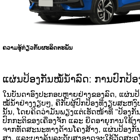
ຄວາມຮູ້ກ່ຽວກັບຜະລິດຕະພັນ
ແຜ່ນປ້ອງກັນໝໍ້ນ້ຳລົດ: ການປົກປ້ອງ
ໃນບັນດາອົງປະກອບຫຼາຍຢ່າງຂອງລົດ, ແຜ່ນປ້ອງກັ
ໝໍ້ນ້ຳຢ່າງງຽບໆ, ຄືກັບຜູ້ປົກປ້ອງທີ່ງຽບສະຫ
ນັ້ນ, ໂດຍຄິດວ່າມັນພຽງແຕ່ເຮັດໜ້າທີ່ "ປ້ອງ
ປົກກະຕິຂອງເຄື່ອງຈັກ ແລະ ຍືດອາຍຸການໃຊ້ງ
ຈາກທັດສະນະທາງດ້ານໂຄງສ້າງ, ແຜ່ນປ້ອງກັນໝ
ສູງ, ແລະບາງລຸ້ນລະດັບສູງອາດຈະໃຊ້ວັດສະດຸໂລ