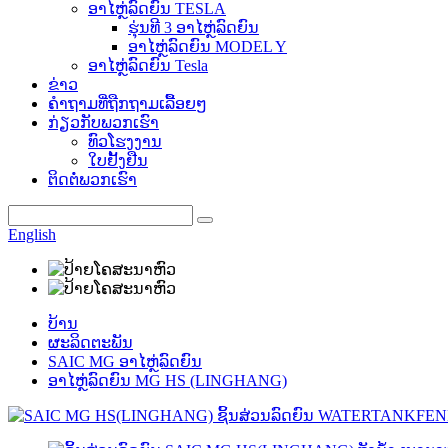
ອາໄຫຼ່ລົດຍົນ TESLA
ຮຸ່ນທີ 3 ອາໄຫຼ່ລົດຍົນ
ອາໄຫຼ່ລົດຍົນ MODEL Y
ອາໄຫຼ່ລົດຍົນ Tesla
ຂ່າວ
ຄຳຖາມທີ່ຖືກຖາມເລື້ອຍໆ
ກ່ຽວກັບພວກເຮົາ
ທົວໂຮງງານ
ໃບຢັ້ງຢືນ
ຕິດຕໍ່ພວກເຮົາ
English
ບ້ານ
ຜະລິດຕະພັນ
SAIC MG ອາໄຫຼ່ລົດຍົນ
ອາໄຫຼ່ລົດຍົນ MG HS (LINGHANG)