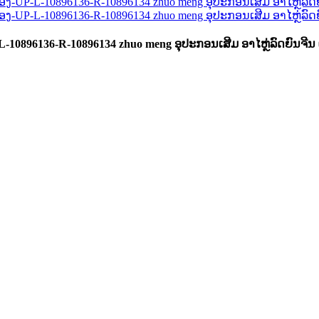
10896136-R-10896134 zhuo meng ອຸປະກອນເສີມ ອາໄຫຼ່ລົດຍົນຈີນ 