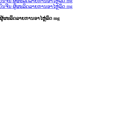
ຜູ້ຜະລິດລາຍການອາໄຫຼ່ລົດ mg