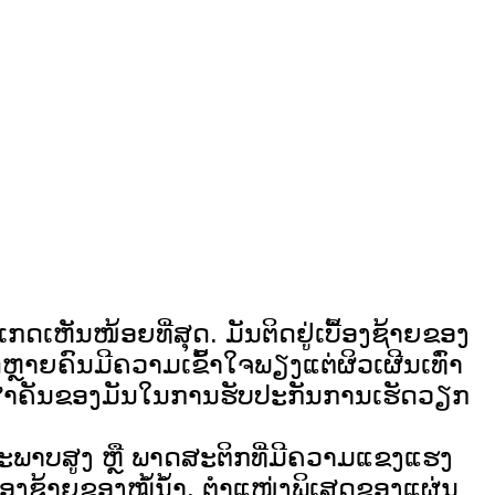
ກດເຫັນໜ້ອຍທີ່ສຸດ. ມັນຕິດຢູ່ເບື້ອງຊ້າຍຂອງ
ດຫຼາຍຄົນມີຄວາມເຂົ້າໃຈພຽງແຕ່ຜິວເຜີນເທົ່າ
ົດບາດສຳຄັນຂອງມັນໃນການຮັບປະກັນການເຮັດວຽກ
ນະພາບສູງ ຫຼື ພາດສະຕິກທີ່ມີຄວາມແຂງແຮງ
ເບື້ອງຊ້າຍຂອງໝໍ້ນ້ຳ. ຕຳແໜ່ງພິເສດຂອງແຜ່ນ